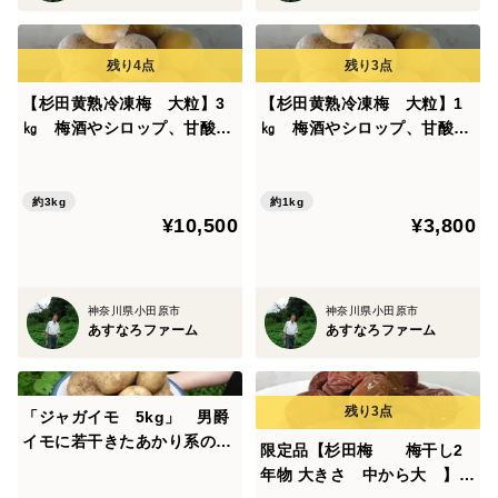
斑点は、カビが原因のものが多く、高温多湿になるとそ
の発生のスビートが上がります。
この斑点や他の病気を防ぐために年間３～6回の消毒や
【杉田黄熟冷凍梅 大粒】3
【杉田黄熟冷凍梅 大粒】1
㎏ 梅酒やシロップ、甘酸っ
㎏ 梅酒やシロップ、甘酸っ
除草を一般農家はしているそうです。
ぱい梅煮に！【20年間以上薬
ぱい梅煮に！【20年間以上薬
農薬をしない梅は斑点が出るものと心得てください。
を全く使わず、主に堆肥、
を全く使わず、主に堆肥、
灰、米ぬか、草木灰で栽培、
灰、米ぬか、草木灰で栽培、
約3kg
約1kg
¥10,500
¥3,800
<斑点や傷を防ぐ対策>
２度の洗浄済み、すぐ使えま
２度の洗浄済み、すぐ使えま
す】
す】
強めの剪定を行い風通しを良くし、太陽がくまなく当た
神奈川県小田原市
神奈川県小田原市
るようにしています。
あすなろファーム
あすなろファーム
肥料を年に数回ほど施し気に免疫力をつけています。
【梅ジャムのレシピ公開中】
「ジャガイモ 5kg」 男爵
イモに若干きたあかり系のジ
http://odawaraimono.blog.fc2.com/blog-entry-39.html
限定品【杉田梅 梅干し2
ャガイモ混じる。 ２０年以
年物 大きさ 中から大 】１
上の農薬を使わず有機栽培で