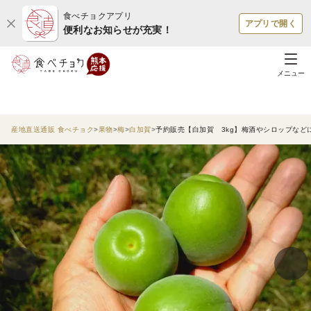
食べチョクアプリ
アプリで開く
便利なお知らせが充実！
メニュー
産地直送通販 食べチョク
果物
梅
白加賀
予約販売【白加賀 3kg】梅酒やシロップな