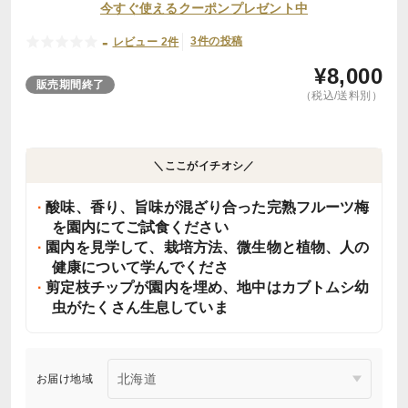
今すぐ使えるクーポンプレゼント中
-
3件の投稿
レビュー 2件
¥
8,000
販売期間終了
（税込/送料別）
＼ここがイチオシ／
酸味、香り、旨味が混ざり合った完熟フルーツ梅
を園内にてご試食ください
園内を見学して、栽培方法、微生物と植物、人の
健康について学んでくださ
剪定枝チップが園内を埋め、地中はカブトムシ幼
虫がたくさん生息していま
お届け地域