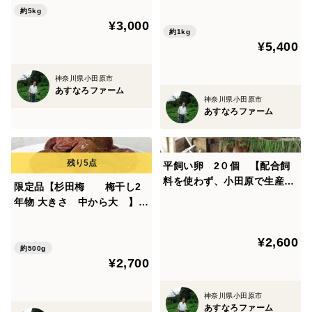
㎏ 塩分18％、塩のみ、他の
育てた、ミネラル分豊富なお
約5kg
成分は一切なし、【20年間以
¥3,000
いしいジャガイモです。 販
上害虫駆除や除草のための薬
約1kg
売数量５０㌔
¥5,400
品を全く使わず、主に堆肥、
灰、米ぬか、草木灰で栽培、
神奈川県小田原市
あすなろファーム
神奈川県小田原市
あすなろファーム
平飼い卵 2０個 【配合飼
料を使わず、小田原で生産さ
限定品【杉田梅 梅干し2
れた米ぬかと玄米と相模湾で
年物 大きさ 中から大 】5
とれた魚のあら、北海道ホタ
00ｇ 塩分18％、塩のみ、他
テ貝の粉末、農薬を使わず育
の成分は一切なし、【20年間
¥2,600
てた野菜等で育てた鶏から生
以上害虫駆除や除草のための
約500g
まれた卵】
¥2,700
薬品を全く使わず、主に堆
肥、灰、米ぬか、草木灰で栽
培、
神奈川県小田原市
あすなろファーム