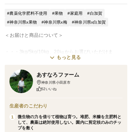
農薬化学肥料不使用
果物
家庭用
白加賀
神奈川県x果物
神奈川県x梅
神奈川県x白加賀
＜お届けと商品について＞
・・・3kg/5kg/10kg、20㎏からお選びいただけま
もっと見る
す・・・
あすなろファーム
・・・3kg/5kg/10kgからお選びいただけます・・・
神奈川県小田原市
52いいね
20年以上農薬、除草剤を全く使わず、微生物の力を最大
限に活用する栽培に徹しています。肥料は草木灰と堆
生産者のこだわり
肥、米ぬか、鶏糞です。
微生物の力を借りて植物は育つ。堆肥、米糠を主肥料と
1
比重がやや重く、ミネラル豊富な自然の旨味がありま
して、農薬は絶対使用しない。園内に剪定枝のみのチッ
す。
プを敷く