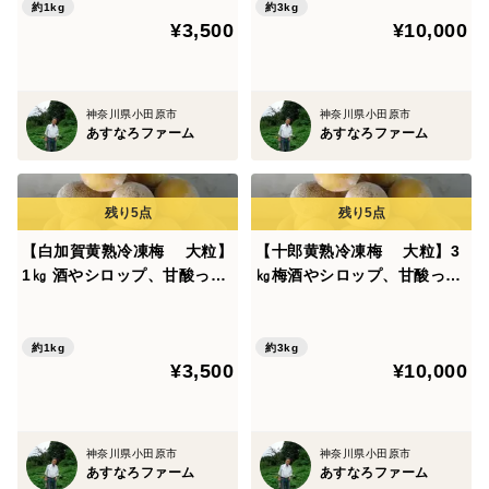
米ぬか、草木灰で栽培、２度
灰、米ぬか、草木灰で栽培、
お客様方には園内の見学をしていただき、栽培方法と微
約1kg
約3kg
¥3,500
¥10,000
の洗浄済み、すぐ使えます】
２度の洗浄済み、すぐ使えま
生物の話を生産者から聞き、完熟した杉田梅を生で食す
す】写真よりやや小粒
感動の体験を強くお勧めいたします。違いが判ります。
お近くに来たときは是非お立ち寄りください。
神奈川県小田原市
神奈川県小田原市
あすなろファーム
あすなろファーム
「農薬を使わない梅の肌の宿命」
味には影響を及ぼしませんが、梅の表面の斑点や傷等が
【白加賀黄熟冷凍梅 大粒】
【十郎黄熟冷凍梅 大粒】3
おおくみられます。
1㎏ 酒やシロップ、甘酸っぱ
㎏梅酒やシロップ、甘酸っぱ
この程度は年によって変わります。
い梅煮に！【20年間以上薬を
い梅煮に！【20年間以上薬を
全く使わず、主に堆肥、灰、
全く使わず、主に堆肥、灰、
<梅の表面の斑点や傷>
米ぬか、草木灰で栽培、２度
米ぬか、草木灰で栽培、２度
約1kg
約3kg
¥3,500
¥10,000
の洗浄済み、すぐ使えます】
の洗浄済み、すぐ使えます】
写真よりやや小粒
添付写真の梅は、出荷当初の写真で余り斑点が見られ
ず、消毒した梅とそん色はありませんが、入梅を迎え高
神奈川県小田原市
神奈川県小田原市
温多湿になると斑点が多くなります。
あすなろファーム
あすなろファーム