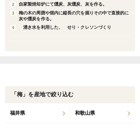
自家製焼却炉にて燻炭、灰燻炭、灰を作る。
2
<用途> 果肉が多く、ジュース、ジャム、梅酒に最適
梅の木の周囲や畑内に縦長の穴を掘りその中で直接的に
3
灰や燻炭を作る。
湧き水を利用した、 せり・クレソンづくり
4
<栽培のこだわりと植物の古代から生抜く仕組み>
人の健康は腸内細菌１００兆個がカギを握っています。
人も畑も一緒で、植物も根の周りに集まる腸内細菌から
栄養を吸収しています。
植物は、太陽からのエネルギーをおもに葉で受け光合成
により酸素やブドウ糖を作ります。酸素は大気中に、ブ
「梅」を産地で絞り込む
ドウ糖の大部分は根っこから土に分泌物として放出し微
生物の餌とします。根の周りは微生物の一大コロニーと
福井県
和歌山県
化し微生物からの分泌物と地中のミネラルを根から栄養
として吸収し育ちます。