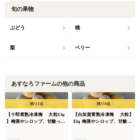
農薬を使わない栽培は、微生物を元気にし、増殖を促し
旬の果物
ます。微生物の力により地中にあるミネラルを吸収しや
すくし、それが旨味、甘み、香り、こくに変化してゆき
ぶどう
桃
ます。
植物は、微生物が出す分泌物の好みを知り、その微生物
梨
ベリー
を自分の根に集めるため、分泌物の成分を調整するとの
ことです。驚かされる現象ですね。
園内は、ミミズ、カブトムシ、微生物が地中に多く住み
あすなろファームの他の商品
ついているため、イノシシの来訪が時々あり、地中を掘
り起こしています。今年も数回後ずれ、８０キロのイノ
シシを罠で仕留めました。
【十郎黄熟冷凍梅 大粒1㎏
【白加賀黄熟冷凍梅 大粒】
】梅酒やシロップ、甘酸っぱ
3㎏ 梅酒やシロップ、甘酸っ
「お客様の来訪大歓迎」
い梅煮に！【20年間以上薬を
ぱい梅煮に！【20年間以上薬
全く使わず、主に堆肥、灰、
を全く使わず、主に堆肥、