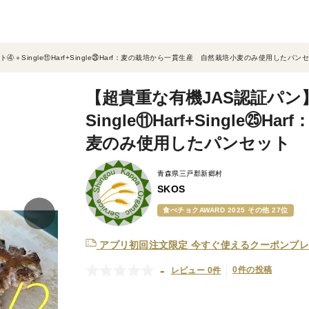
＋Single⑪Harf+Single㉕Harf：麦の栽培から一貫生産 自然栽培小麦のみ使用したパン
【超貴重な有機JAS認証パ
Single⑪Harf+Single
麦のみ使用したパンセット
青森県三戸郡新郷村
SKOS
食べチョクAWARD 2025 その他 27位
アプリ初回注文限定
今すぐ使えるクーポンプレ
-
0件の投稿
レビュー 0件