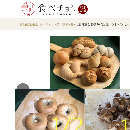
産地直送通販 食べチョク
米・穀類
麦
【超貴重な有機JAS認証パン】パンセット④