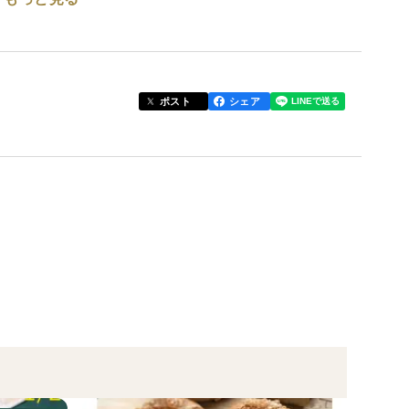
を確保し、負荷を最小限にすることを意識していま
ってオーダーいただけると幸いです。
ヤマトさんが冷凍（-15度以下）で配達してくれるため段
ポスト
シェア
からです。もし、到着時に解凍されていた等の場合は輸送
のパンです。■
。
ットです。
なり遅れたりしているため出荷が予定以上に遅れる場合が
で製粉しました。自然栽培の有機米から有機麹を作
機甘麹と有機ご飯と、自然栽培の麦の有機ふすまから
トランスファットのものを使用しています。
止のため焼き立てを冷凍してのお届けになります。
まオーブントースター等でトーストしてお好みのサイ