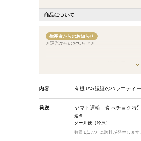
商品について
生産者からのお知らせ
※運営からのお知らせ※
☆☆☆☆6/30付で無事有機JAS認証が団体-&
商品が届きますので安心してオーダーください
内容
有機JAS認証のバラエティー
■■現在非常に好評いただいている有機JAS認証
て、発送までに3日～20日かかっています。お
発送
ヤマト運輸（食べチョク特
送料
すぐに製品をお手にしたい方は他店での購入を
クール便（冷凍）
※天候に左右される農作業との兼ね合いもある
数量1点ごとに送料が発生します
いは2週間以上先付であれば対処できる可能性