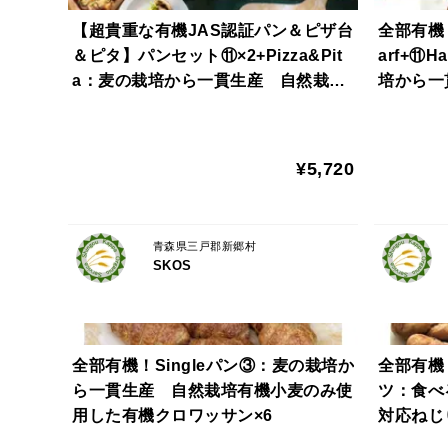
【超貴重な有機JAS認証パン＆ピザ台
全部有機！
＆ピタ】パンセット⑪×2+Pizza&Pit
arf+⑪H
a：麦の栽培から一貫生産 自然栽培
培から一
小麦のみ使用したベーグルセット×2
用した基
+ピザ台(約8インチ)×3＆ピタ×12【食
加+Swee
べ方付き】
¥5,720
青森県三戸郡新郷村
SKOS
全部有機！Singleパン③：麦の栽培か
全部有機
ら一貫生産 自然栽培有機小麦のみ使
ツ：食べ
用した有機クロワッサン×6
対応ねじ
入り有機