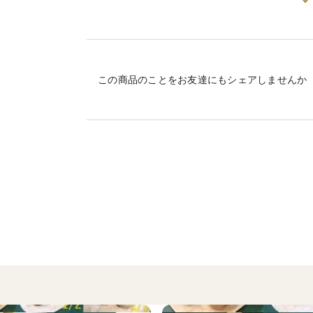
自然栽培を行うことによって、生物多様性
加工品などは受注生産のため、日程に余裕をも
す。
※配送業者について
「ヤマト運輸」を使用します。
◎◎超貴重な有機JAS認証パン◎◎
※発送荷姿について
冷凍便についても段ボールで発送しています。
この商品のことをお友達にもシェアしませんか
ボールで発送したほうが冷凍維持が期待される
■世の中にほとんどない貴重な有機JAS対応
事故ですので至急ヤマトさんに言ってください
材料にこだわりぬいた小さめのパンのセ
※現在諸般の影響により、一部材料の入荷がか
ありますので、ご了承ください。
有機小麦は自社で自然栽培したものを自社
り、その有機麹で有機甘麹を作り、その有
有機酵母を起こしています。有機油もノン
品質保持剤等は入っていないので、老化防
自然解凍してそのままで、或いは凍ったま
ズに切ってお召し上がりください。
・プチパン×2