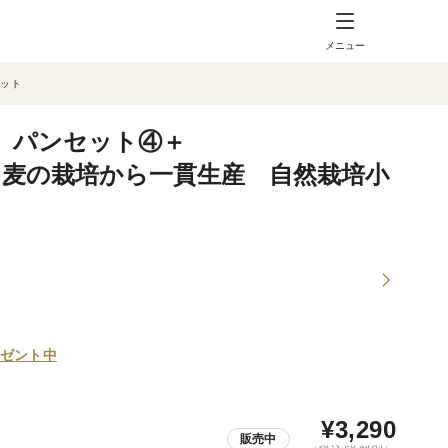
メニュー
セット
ン】パンセット④＋
㉕Harf：麦の栽培から一貫生産 自然栽培小
ゼント中
¥
3,290
販売中