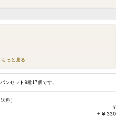
gt;個人に移行完了しました。これでまた有機JASマーク付き
もっと見る
。☆☆☆☆
パンセット9種17個です。
の自然栽培パン＆Sweets。オーダーが非常に多くなってい
待たせして大変申し訳ありませんが、ご了承ください。■■
別送料）
¥
お勧めします。
+
¥
330
ので、出荷日の指定はできませんが、この日は避けて、或
。
が高いので、その場合は特記事項にご記入ください。