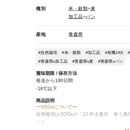
種別
米・穀類
麦
複数セット以上の商品をオーダーしようとして
加工品
パン
複数セットのオーダーをした場合、箱の容量計
合、事前にお問い合わせにてご相談くだされば
産地
青森県
すると1箱で済むことがあります。
パンのスライス等指定しようとしているお客様
自然栽培
米・穀類
加工品
有機JAS
パンのスライス等指定すると新規で作らなけれ
青森県x加工品
青森県x麦
青森県xパン
承ください。
また、スライス幅は〇〇㎜等、厚さを㎜で指定
賞味期限 / 保存方法
・参考 市販食パン4枚切り相当：31㎜、市販
発送から180日間
です。
-18℃以下
定期購入をご希望のお役様へ
商品説明
〜SDGsについて〜
初回オーダー日を必ず1週間以上先にしてくだ
自然栽培はSDGsの「12.作る責任、使う
ですが一旦キャンセルさせていただきます。
です。
※ 発送日について