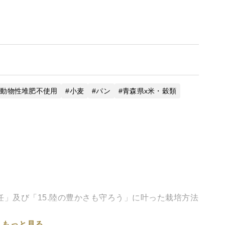
いるお客様へ▲
算がうまくいかないことがあります。もし2箱になってる場
ご希望の商品を組み合わせた商品を登録いたします。そう
へ
動物性堆肥不使用
小麦
パン
青森県x米・穀類
ばならなくなるので、納期が遅れることがあります。ご了
していただけると助かります。
食パン6枚切り相当：20㎜、ハード系は15㎜の依頼が多い
さい。1週回以内だと対応できないので、大変申し訳ないの
責任」及び「15.陸の豊かさも守ろう」に叶った栽培方法
もっと見る