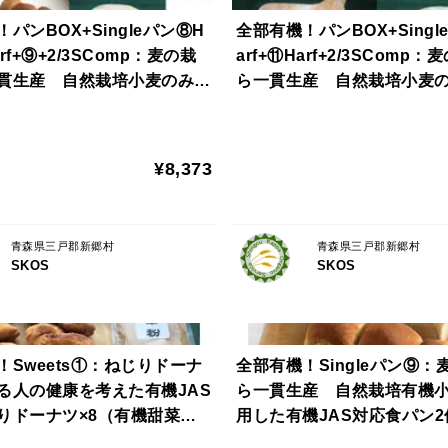
有機小麦粉で作った小さいフランスパン
パンBOX+Singleパン⑧H
全部有機！パンBOX+Singl
arf+⑨+2/3SComp：麦の栽
arf+⑪Harf+2/3SComp
・テーブルロール×2
貫生産 自然栽培小麦のみ使
ら一貫生産 自然栽培小麦
有機小麦粉で作ったテーブルロールです。
本のパンBOX+食パン2個追
た基本のパンBOX+パン2種+S
ts2種
種
・ハニーブレッド×2
¥8,373
有機小麦粉で作った白いパンです。有機牛
い、表面に自然栽培米粉を振ってあります
青森県三戸郡新郷村
青森県三戸郡新郷村
・ヘルンヘン：ザルツ×2
SKOS
SKOS
有機小麦粉で作ったオーストリアのセミハ
載せてあります。
！Sweets①：ねじりドーナ
・メロンパン：バニラ×2
全部有機！Singleパン⑨：
る人の健康を考えた有機JAS
ら一貫生産 自然栽培有機
有機小麦粉に有機牛乳、有機卵を使用して
りドーナツ×8（有機甜菜糖
用した有機JAS対応食パン
培小麦のクッキーをトッピングしました。
黄な粉付き）
会員様へおすすめ】