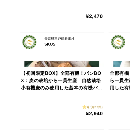
¥2,470
青森県三戸郡新郷村
SKOS
【初回限定BOX】全部有機！パンBO
全部有機
X：麦の栽培から一貫生産 自然栽培
ら一貫生
小有機麦のみ使用した基本の有機パン
用した有
BOX
員様へお
4.9
(27件)
¥2,940