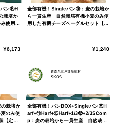
です。
eパン⑧H
全部有機！Singleパン⑳：麦の栽培か
：麦の栽培か
ら一貫生産 自然栽培有機小麦のみ使
のみ使用し
用した有機チーズベーグルセット【定
有機牛乳、有機卵を使用しています。
weets2
期会員様へおすすめ】
¥6,173
¥1,240
乳、有機卵を使用しています。甘味にはちみつを使
。
青森県三戸郡新郷村
SKOS
ード系のパンです。トッピングにシチリアの岩塩が
麦の栽培か
全部有機！パンBOX+Singleパン⑧H
小麦のみ使
arf+⑪Harf+⑮Harf+1/3⑫+2/3SCom
作ったパンに、有機バニラビーンズを入れた自然栽
2個【定期
p：麦の栽培から一貫生産 自然栽培
小麦のみ使用した基本のパンBOX+パ