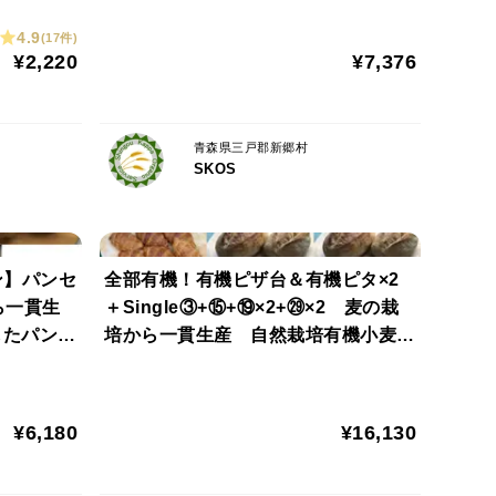
ン4種+Sweets2種
4.9
(17件)
¥2,220
¥7,376
作ったパンに、自然栽培小麦と有機甜菜糖のトッピ
とカラメル風の味になります。
青森県三戸郡新郷村
SKOS
培ニンニクで作ったアホエンオイルをかけてありま
と後に引きずらないニンニク臭をお楽しみください。
ン】パンセ
全部有機！有機ピザ台＆有機ピタ×2
ら一貫生
＋Single③+⑮+⑲×2+㉙×2 麦の栽
リングには、EU有機認証のはちみつを使用していま
したパンセ
培から一貫生産 自然栽培有機小麦の
したテー
み使用した有機ピザ台有機ピタ+各種
有機パン
¥6,180
¥16,130
ルミを贅沢に入れました。形は定番の桜の花です。