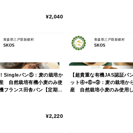
・キャラメルムーン×2
¥2,040
有機小麦粉に有機牛乳、有機卵を使用して
ングを載せました。再加熱時に強めに焼く
青森県三戸郡新郷村
青森県三戸郡新郷村
・ガーリックフランス
SKOS
SKOS
有機小麦粉で作ったフランスパンに自然栽
す。自然栽培のニンニクゆえのさわやかで
！Singleパン⑤：麦の栽培か
【超貴重な有機JAS認証パ
・ベーグル×2
産 自然栽培有機小麦のみ使
ット④+⑥+⑨：麦の栽培か
自然栽培小麦で作ったベーグルです。ケト
機フランス田舎パン【定期会
産 自然栽培小麦のみ使用
す。
すすめ】
ット+自然栽培小麦のみ使用
ブルロール×8+食パン×2
・くるみパン×2
¥2,220
自然栽培有機小麦の生地にオーガニックク