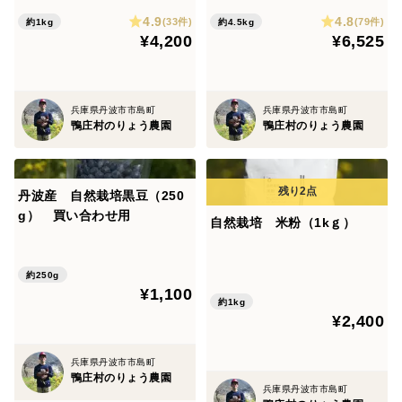
4.9
4.8
(33件)
(79件)
約1kg
約4.5kg
4袋以上でご注文頂いたお客様には、もう１袋おつけす
¥4,200
¥6,525
るようにしています。
兵庫県丹波市市島町
兵庫県丹波市市島町
鴨庄村のりょう農園
鴨庄村のりょう農園
丹波産 自然栽培黒豆（250
g） 買い合わせ用
自然栽培 米粉（1kｇ）
約250g
¥1,100
約1kg
¥2,400
兵庫県丹波市市島町
鴨庄村のりょう農園
兵庫県丹波市市島町