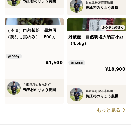
鴨庄村のりょう農園
兵庫県丹波市市島町
鴨庄村のりょう農園
ふるさと納税可
（冷凍）自然栽培 黒枝豆
（莢なし実のみ） 500ｇ
丹波産 自然栽培大納言小豆
（4.5kg）
約500g
¥1,500
約4.5kg
¥18,900
兵庫県丹波市市島町
鴨庄村のりょう農園
兵庫県丹波市市島町
鴨庄村のりょう農園
もっと見る