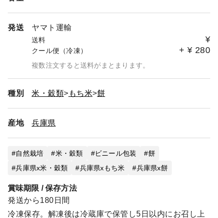
発送
ヤマト運輸
¥
送料
+
¥
280
クール便（冷凍）
複数注文すると送料がまとまります。
種別
米・穀類
もち米
餅
産地
兵庫県
自然栽培
米・穀類
ビニール包装
餅
兵庫県x米・穀類
兵庫県xもち米
兵庫県x餅
賞味期限 / 保存方法
発送から180日間
冷凍保存。解凍後は冷蔵庫で保管し5日以内にお召し上