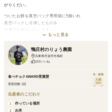
がりくだい。
ついたお餅を真空パック専用袋に5個いれ
真空パックし冷凍したものを
冷凍でお送りいたします。
もっと見る
2023年度より新設した加工場にてお餅をついておりま
す。
鴨庄村のりょう農園
できる限り、機械化をすすめ衛生面に気を付けて行って
兵庫県丹波市市島町
います。
102いいね
解凍後は、冷蔵庫で保存頂き5日以内にお召し上がりく
米・穀類
食べチョクAWARD受賞歴
ださい。
受賞回数 1回
生産者のこだわり
作っている場所
1
＜味＞
お米
2