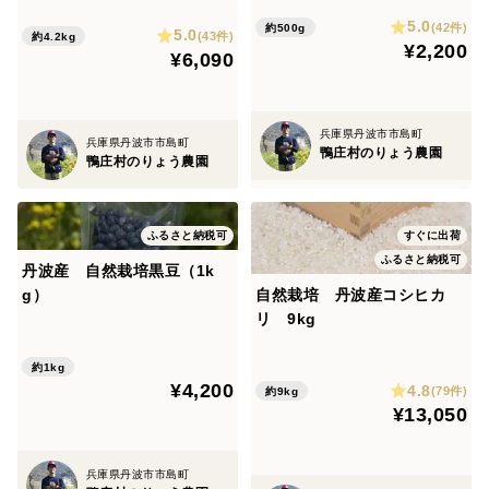
5.0
(42件)
約500g
5.0
(43件)
約4.2kg
¥2,200
¥6,090
兵庫県丹波市市島町
兵庫県丹波市市島町
鴨庄村のりょう農園
鴨庄村のりょう農園
ふるさと納税可
すぐに出荷
ふるさと納税可
丹波産 自然栽培黒豆（1k
g）
自然栽培 丹波産コシヒカ
リ 9kg
約1kg
¥4,200
4.8
(79件)
約9kg
¥13,050
兵庫県丹波市市島町