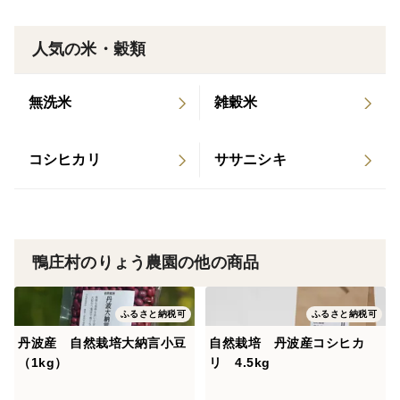
間地域の旧鴨庄村で栽培しています。
水は源流域で酒造メーカーも3社あるほど水が綺麗な所
人気の米・穀類
です。私の米づくりをしている地区の水は日本海に流れ
隣の町の水は大阪湾や瀬戸内に流れています。周りは山
無洗米
雑穀米
に囲まれ土質は、粘土質です。
お豆とお米には粘土質が最高です。
丹波といえばコシヒカリ・黒豆・小豆です。
コシヒカリ
ササニシキ
＜品種など＞
皇室の神事などで使用されるもち米です。最近ですと上
皇様が種もみを落とされ天皇陛下が即位後初の稲刈りを
鴨庄村のりょう農園の他の商品
行われたのが同品種であるマンゲツモチです。
ふるさと納税可
ふるさと納税可
お餅1個 24ｇ以上 1袋（5個入り）に120ｇ以上
丹波産 自然栽培大納言小豆
自然栽培 丹波産コシヒカ
有名なサトウの丸餅さんの丸餅が1個33ｇになりま
（1kg）
リ 4.5kg
す。