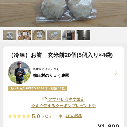
（冷凍）お餅 玄米餅20個(5個入り×4袋)
兵庫県丹波市市島町
鴨庄村のりょう農園
食べチョクAWARD 2024 米・穀類 16位
アプリ初回注文限定
今すぐ使えるクーポンプレゼント中
5.0
4件の投稿
レビュー 5件
¥
1,800