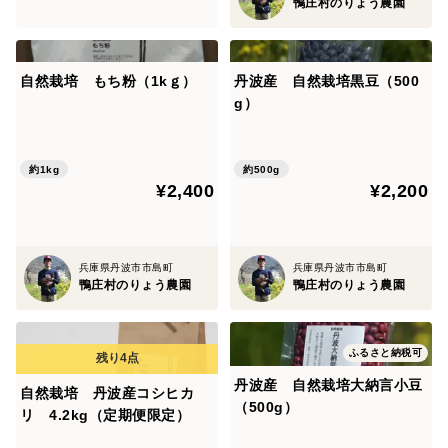
鴨庄村のりょう農園
自然栽培 もち粉（1kｇ）
丹波産 自然栽培黒豆（500
g）
約1kg
約500g
¥2,400
¥2,200
兵庫県丹波市市島町
兵庫県丹波市市島町
鴨庄村のりょう農園
鴨庄村のりょう農園
ふるさと納税可
丹波産 自然栽培大納言小豆
自然栽培 丹波産コシヒカ
（500g）
リ 4.2kg（定期便限定）