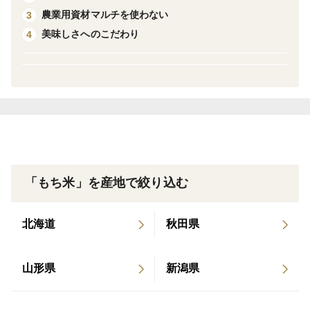
玄米餅です。もち米の玄米をお餅にしています。
農業用資材マルチを使わない
3
プチプチ食感がたまりません。
美味しさへのこだわり
4
玄米餅は、白餅に比べて固くなりやすいです。
オーブントースターで温めてお召し上がりください。
＜栽培のこだわり＞
自然栽培のもち米を使ったお餅です。
自然栽培で育てています苗用の土づくりを去年から準備
し今日まで丹精込めて育てました。苗用の土から田んぼ
まで化学肥料や動物性堆肥（植物の枯れ草以外）は、
「もち米」を産地で絞り込む
入っておりません。除草は、チェーン除草と昔ながらの
人力で行っており除草剤や殺虫剤・防虫剤も一切使用し
北海道
秋田県
ていません。
山形県
新潟県
＜産地の特徴＞
兵庫県丹波市で有機の里と呼ばれる市島町内にある中山