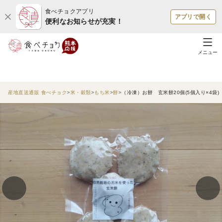
食べチョクアプリ
アプリで開く
便利なお知らせが充実！
メニュー
産地直送通販 食べチョク
米・穀類
もち米
餅
（冷凍）お餅 玄米餅20個(5個入り×4袋)