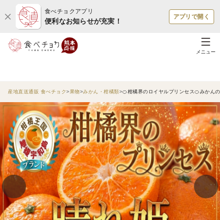
食べチョクアプリ
アプリで開く
便利なお知らせが充実！
メニュー
産地直送通販 食べチョク
果物
みかん・柑橘類
🍊柑橘界のロイヤルプリンセス🍊みかん