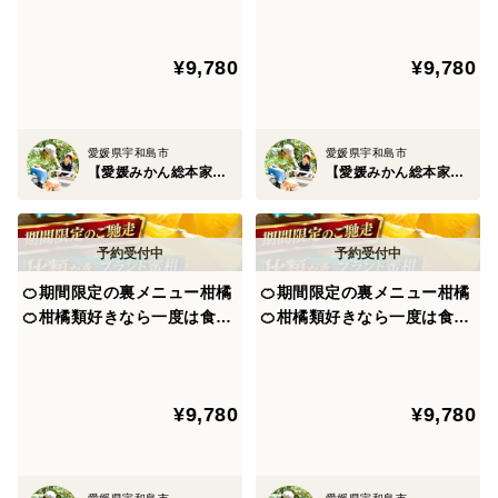
🍊崖上の宇和島ブランドみかんのヒミツ②🍊みかん王国
ジ』傾斜35度の崖上で収穫さ
レンジ』傾斜35度の崖上で収
大自然×200年の伝統誇るミカン職人が織りなす最高傑作
れる希少な宇和島ブランド☆
穫される希少な宇和島ブラン
¥9,780
¥9,780
お得な大容量約3kg【5月下
ド☆お得な大容量約3kg【家
愛媛みかん発祥の地である宇和島吉田町で【江戸時代か
旬予約】
庭用・贈り物】【5月中旬予
約】
ら200年もの歳月】をかけて育て上げています。
愛媛県宇和島市
愛媛県宇和島市
【愛媛みかん総本家】山内ファーム崖上の宇和島ブランド
【愛媛みかん総本家】山内ファーム崖上の宇和島ブランド
先代から積み上げてきた200年ものノウハウを享受した
職人技術は現代では非常に希少な技術。
その文化遺産ともいえる技術から紡ぎ出されたみかんは
🍊期間限定の裏メニュー柑橘
🍊期間限定の裏メニュー柑橘
まさに最高傑作。
🍊柑橘類好きなら一度は食べ
🍊柑橘類好きなら一度は食べ
て頂きたい『ゴールドオレン
て頂きたい『ゴールドオレン
ジ』傾斜35度の崖上で収穫さ
ジ』傾斜35度の崖上で収穫さ
みかんの匠の希少技術に加え
れる希少な宇和島ブランド☆
れる希少な宇和島ブランド☆
¥9,780
¥9,780
お得な大容量約3kg【5月上
お得な大容量約3kg【家庭
【平均温度15度以上】【降水量が少ない】【傾斜35度
旬予約】
用・贈り物】【4月下旬予
の崖上】【3つの太陽の恵み】【宇和海からのミネラ
約】
ル】