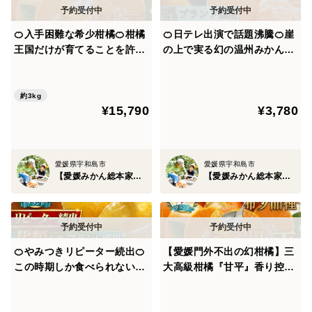
さに、【柑橘界のプリンセス】と呼ぶにふさわしい存在
感。
🍊入手困難な希少柑橘🍊柑橘
🍊日テレ出演で話題沸騰🍊崖
王国だけが育てることを許さ
の上で実る幻の温州みかん希
れた“本物の甘さ”『甘平』大
少な宇和島ブランドみかん☆
そして、この名に宿る意味。「晴れ」は、収穫の時期の
容量パッケージ約3㎏【2月上
お試しキャンペーン約1kg
話ではありません。
旬予約】
【冬ギフト】【11月中旬予
約3kg
¥15,790
¥3,780
約】
夏から秋、太陽が仕込んだ甘みと香りが、冬に完成す
る。
愛媛県宇和島市
愛媛県宇和島市
その“晴れの蓄え”をまとった果実だけが名乗れる。「晴
【愛媛みかん総本家】山内ファーム崖上の宇和島ブランド
【愛媛みかん総本家】山内ファーム崖上の宇和島ブランド
れ姫(はれひめ)」
その条件を満たした果実だけが授かる王号、それが晴れ
姫（はれひめ）です。
🍊やみつきリピーター続出🍊
【愛媛門外不出の幻柑橘】三
この時期しか食べられない
大高級柑橘『甘平』香り控え
『ゴールドオレンジ』傾斜35
めで甘み爆発☆噛むたびシャ
では一体なぜここまで【崖の上の宇和島ブランドみか
度の崖上で収穫される希少な
キッと甘い！探しても見つか
ん】が人気を出すのでしょうか？山内ファームのヒミツ