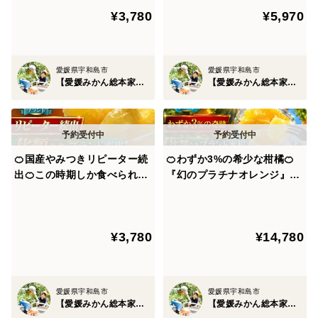
宇和島ブランド☆お試しキャ
らないみかん🍊お試しキャン
に迫ります。
¥3,780
¥5,970
ンペーン約1kg【2027年4月
ペーン約1㎏【2月上旬予約】
上旬予約】
🍊崖上の宇和島ブランドみかんのヒミツ①🍊最高糖度18
度オーバー崖の上の宇和島ブランドみかん
愛媛県宇和島市
愛媛県宇和島市
【愛媛みかん総本家】山内ファーム崖上の宇和島ブランド
【愛媛みかん総本家】山内ファーム崖上の宇和島ブランド
山内ファームのみかん畑は崖上にあり、この傾斜により
水はけがよくなり、余計な水分を含まないからこそ甘く
濃厚でジューシーなミカンが収穫できます。
🍊国産やみつきリピーター続
🍊わずか3%の希少な柑橘🍊
出🍊この時期しか食べられな
『幻のプラチナオレンジ』傾
その傾斜はなんと35度。上から見下ろせばほぼ直角に見
い『ゴールドオレンジ』傾斜
斜35度の崖上で収穫される希
える秘境そのもの。
35度の崖上で収穫される希少
少な宇和島ブランド🍊なかな
な宇和島ブランド☆お試しキ
か市場に出回らない贈答用約
¥3,780
¥14,780
ャンペーン約1kg🍊家庭用・
1.5kg🍊【5月下旬予約】
更に年間を通して温暖な気候で収穫時期に雨が少なく、
贈り物🍊【5月上旬予約】
海が近いこともあり潮風に乗ってミネラルが降り注がれ
るので栄養豊富な土壌で栽培できます。
愛媛県宇和島市
愛媛県宇和島市
【愛媛みかん総本家】山内ファーム崖上の宇和島ブランド
【愛媛みかん総本家】山内ファーム崖上の宇和島ブランド