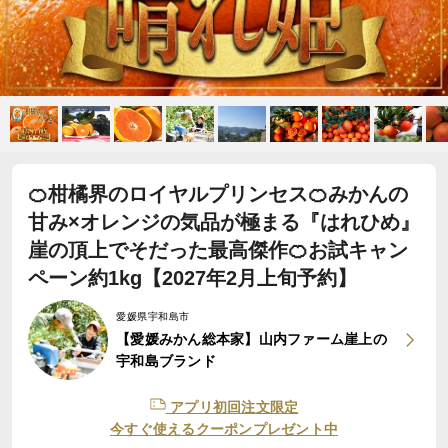
🍊柑橘界のロイヤルプリンセス🍊みかんの
甘み×オレンジの気品が極まる『はれひめ』
崖の頂上でそだった最高傑作🍊お試キャン
ペーン約1kg【2027年2月上旬予約】
愛媛県宇和島市
【愛媛みかん総本家】山内ファーム崖上の
宇和島ブランド
アプリ初回注文限定
今すぐ使えるクーポンプレゼント中