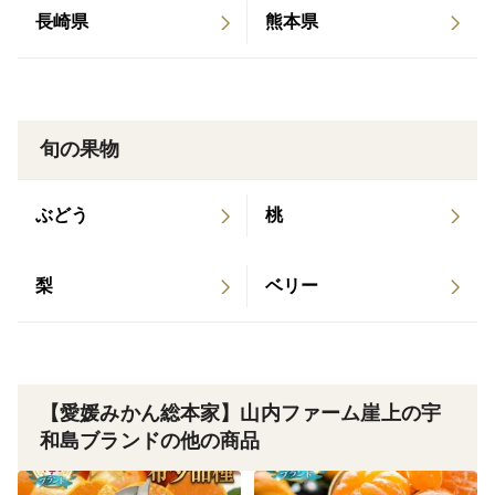
長崎県
熊本県
『はるか』のように気まぐれでツンデレな姫もいれば、
最初から完成された、育ちのよい姫もいます。『はれひ
め』は、後者。
旬の果物
温州みかんのやさしい甘さと、 オレンジ（清見×オセオ
ラ）の爽やかで気高い香りが整った
ぶどう
桃
正統派ロイヤルプリンセスそれが、【はれひめ】
梨
ベリー
名門同士の血統が交わり、偶然ではなく必然として完成
した味です。 一口かじると、まず広がるのは丸みのあ
る甘み。
【愛媛みかん総本家】山内ファーム崖上の宇
直後に、ふわっと立ち上がるオレンジ由来の香り。
和島ブランドの他の商品
甘さだけに寄らず、香りで余韻を支配する。 それはま