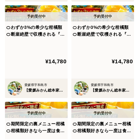
極めつけには愛媛県は【3つの太陽】からの恵みを享受
しています。
🍊わずか3%の希少な柑橘類
🍊わずか3%の希少な柑橘類
一つ目は空から降り注ぐ太陽、二つ目は海から反射する
🍊断崖絶壁で収穫される『幻
🍊断崖絶壁で収穫される『幻
太陽、三つ目は石垣から照り返す太陽。
のプラチナオレンジ』傾斜35
のプラチナオレンジ』傾斜35
度の崖上で収穫される希少な
度の崖上で収穫される希少な
宇和島ブランド🍊なかなか市
宇和島ブランド【なかなか市
この3種類の太陽を毎日毎日ふんだんに浴びているから
¥14,780
¥14,780
場に出回らない贈答用約1.5k
場に出回らない贈答用約1.5k
こそ圧倒的な糖度を実現させるのです。
g🍊【5月中旬予約】
g】【5月上旬予約】
まさに甘く濃い美味しいみかんを生む条件をすべて満た
愛媛県宇和島市
愛媛県宇和島市
している比類なき地域なのです。
【愛媛みかん総本家】山内ファーム崖上の宇和島ブランド
【愛媛みかん総本家】山内ファーム崖上の宇和島ブランド
事実、その最高糖度は【18度オーバー】を実現させるわ
けですから圧倒的な実力を誇ります。
🍊期間限定の裏メニュー柑橘
🍊期間限定の裏メニュー柑橘
🍊柑橘類好きなら一度は食べ
🍊柑橘類好きなら一度は食べ
て頂きたい『ゴールドオレン
て頂きたい国産『ゴールドオ