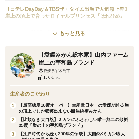
【日テレDayDay＆TBSザ・タイム出演で人気急上昇】
崖上の頂上で育ったロイヤルプリンセス『はれひめ』
※こちらは2027年2月上旬発送開始予定の先行予約商品
もっと見る
です。(昨今の温暖化・少雨など天候の影響により収穫
時期が前後する場合がございます。予めご了承くださ
【愛媛みかん総本家】山内ファーム
い。)
崖上の宇和島ブランド
愛媛県宇和島市
※現在TV出演によりご注文が非常に殺到しておりま
17いいね
す。この機会を逃すと1年待ちとなる可能性があります
ので、ページが公開されている今のうちにご注文するこ
生産者のこだわり
とをおススメします。
【最高糖度18度オーバー】生産量日本一の愛媛が誇る崖
1
の頂上でしか収穫出来ない断崖絶壁みかん
愛媛みかん発祥の地である宇和島吉田町で【江戸時代か
【比類なき大自然】ミカンにふさわしい唯一無二の傾斜
2
35度『崖の上の宇和島ブランド』
ら200年もの歳月】をかけて育て上げている山内ファー
【江戸時代から続く200年の伝統】大自然×ミカン職人
3
ム山内直子です🍊