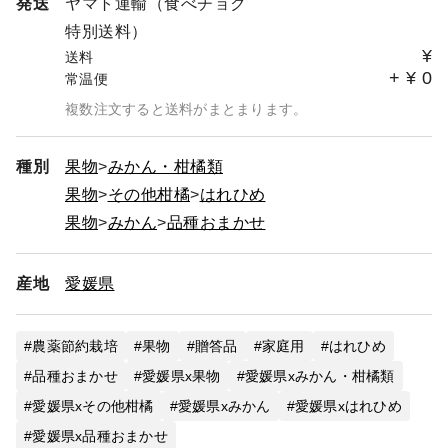
発送
ヤマト運輸（食べチョク
特別送料）
¥
送料
+
¥
0
常温便
複数注文すると送料がまとまります。
種別
果物
みかん・柑橘類
果物
その他柑橘
はれひめ
果物
みかん
品種おまかせ
産地
愛媛県
農薬節約栽培
果物
贈答品
家庭用
はれひめ
品種おまかせ
愛媛県x果物
愛媛県xみかん・柑橘類
愛媛県xその他柑橘
愛媛県xみかん
愛媛県xはれひめ
愛媛県x品種おまかせ