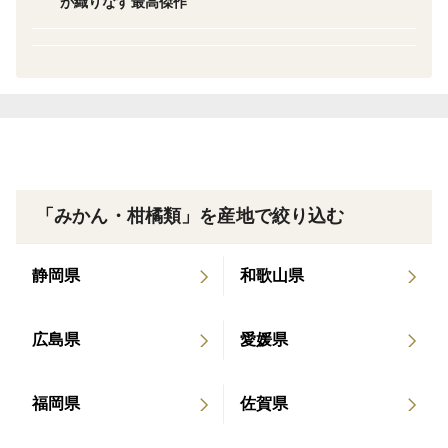
が織りなす最高傑作
当園の崖上に実る蜜柑やジュースは10店近くのミシュラ
ン星付きレストランにも愛用されるほどの一流レストラ
ン御用達のブランドみかんです。
最たる例は1泊100万円の超高級セレブ宿や海外セレブ
御用達でもありまさに食の通たちを虜にするほどの超一
「みかん・柑橘類」を産地で絞り込む
級品🍊
ごく個数限定ではありますがご家庭でお取り寄せできる
静岡県
和歌山県
サイズ感のセットを公開しますので、1年待ち2年待ちと
なる前にページが公開されている今のうちにご購入下さ
広島県
愛媛県
い。
福岡県
佐賀県
柑橘界のプリンセスにも、いろいろな姫がいることをご
存じでしょうか。