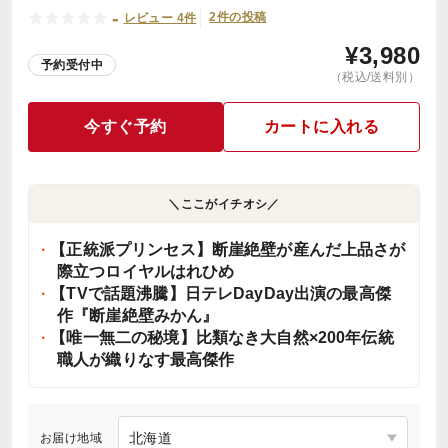
-
2件の投稿
レビュー 4件
¥
3,980
予約受付中
（税込/送料別）
今すぐ予約
カートに入れる
＼ここがイチオシ／
【正統派プリンセス】断崖絶壁が産んだ上品さが
際立つロイヤルはれひめ
【TVで話題沸騰】日テレDayDay出演の最高傑
作『断崖絶壁みかん』
【唯一無二の秘境】比類なき大自然×200年伝統
職人が織りなす最高傑作
お届け地域