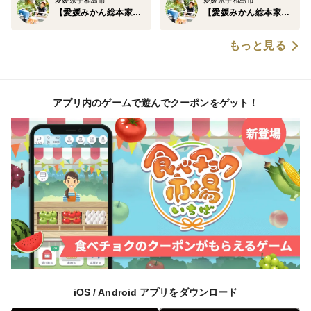
愛媛県宇和島市
愛媛県宇和島市
【愛媛みかん総本家】山内ファーム崖上の宇和島ブランド
【愛媛みかん総本家】山内ファーム崖上の宇和島ブランド
という、ミカンにとって比類なき環境である大自然を
もっと見る
誇っています。
まさに日本一の名にふさわしい大自然と匠が織りなす最
アプリ内のゲームで遊んでクーポンをゲット！
高傑作なのです。
🍊崖上の宇和島ブランドみかんのヒミツ③🍊生産量日本
一愛媛が誇る豊富なラインナップ
山内ファームでは「ブラッドオレンジ」や「せとか」を
はじめとする新品種、現在当園では500アールの土地
で、温州みかん、ポンカン、伊予柑、デコポン、せとか
など20種以上の柑橘を生産しています。
iOS / Android アプリをダウンロード
柑橘生産量日本一を誇る本場愛媛県だからこそ成し得る