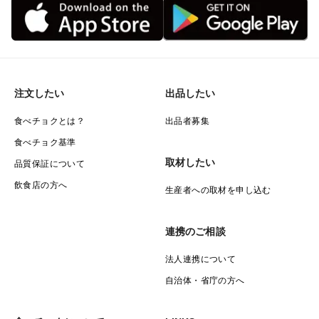
圧倒的なラインナップ。
その最高峰にあるのが【断崖絶壁みかん】
山内ファームは先述の通り崖上に畑があるのですが、崖
注文したい
出品したい
の上に行けば行くほど甘さを享受してくれる太陽に近く
食べチョクとは？
出品者募集
なるので、糖度が一段と高くなります。
食べチョク基準
取材したい
品質保証について
しかしながら、上に行けば行くほど危険な場所になって
飲食店の方へ
きて見下ろす景色に断崖絶壁・・・
生産者への取材を申し込む
まさに命がけと言っても過言ではない場所で収穫するみ
連携のご相談
かんは絶品そのもの。
法人連携について
自治体・省庁の方へ
最高糖度に至っては【18度】を超えており、みかんの平
均糖度が12度前後であることから別格のミカンという事