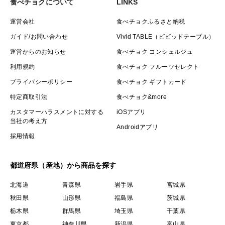
食べチョクについて
LINKS
は言うには及びません。
運営会社
食べチョクふるさと納税
日本一のみかん王国愛媛にふさわしい宇和島ブランドみ
ガイド/お問い合わせ
Vivid TABLE（ビビッドテーブル）
かんを人生で一度味わうだけでなく、大切な方へぜひこ
運営からのお知らせ
食べチョク コンシェルジュ
の幸せをお裾分けください🍊
利用規約
食べチョク フルーツセレクト
プライバシーポリシー
食べチョク ギフトカード
特定商取引法
食べチョク&more
カスタマーハラスメントに対する
iOSアプリ
当社の考え方
Androidアプリ
採用情報
都道府県（産地）から商品を探す
北海道
青森県
岩手県
宮城県
秋田県
山形県
福島県
茨城県
栃木県
群馬県
埼玉県
千葉県
東京都
神奈川県
新潟県
富山県