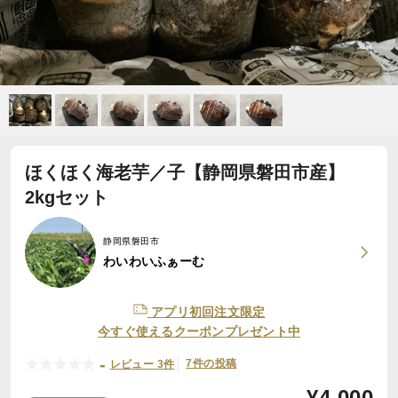
ほくほく海老芋／子【静岡県磐田市産】
2kgセット
静岡県磐田市
わいわいふぁーむ
アプリ初回注文限定
今すぐ使えるクーポンプレゼント中
-
7件の投稿
レビュー 3件
¥
4,000