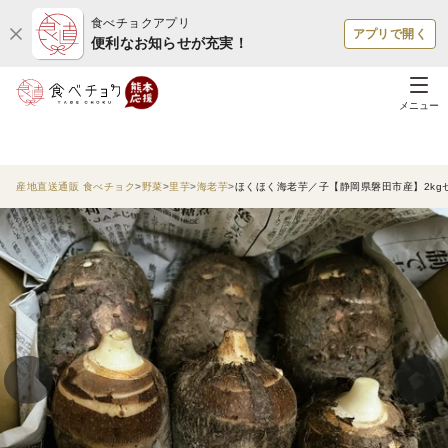
食べチョクアプリ
アプリで開く
便利なお知らせが充実！
メニュー
産地直送通販 食べチョク
野菜
里芋
海老芋
ほくほく海老芋／子【静岡県磐田市産】2kg