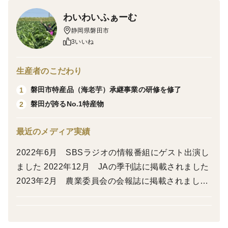
調整のため孫芋が入る場合がございます。
わいわいふぁーむ
栽培・生産のこだわり
静岡県磐田市
3いいね
春の定植後、１株ずつ丁寧に人の手で手入れをしながら
夏の終わりまで管理作業を行ないます。年間の日照時間
も全国トップクラスの磐田市で太陽の光をたくさん浴び
生産者のこだわり
て育ちます。
磐田市特産品（海老芋）承継事業の研修を修了
1
磐田が誇るNo.1特産物
2
産地の特徴
京野菜で知られる海老芋ですが、全国に流通する海老芋
最近のメディア実績
の約8割は磐田市産です。関東・関西圏の高級料亭など
2022年6月 SBSラジオの情報番組にゲスト出演し
で食べられています。
ました 2022年12月 JAの季刊誌に掲載されました
品種の特徴
2023年2月 農業委員会の会報誌に掲載されました
里芋よりも煮崩れしにくく、ぬめりは少なめです。食感
2023年3月 中日新聞の記事に掲載されました 202
もきめ細かく、煮物や味噌汁、おでんなどに向いていま
3年4月 日本農業新聞の記事に掲載されました 202
す。天ぷらや唐揚げなどの揚げ物や、コロッケにしても
5年12月 日本種苗新聞の記事に掲載されました