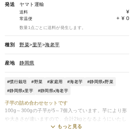
発送
ヤマト運輸
¥
送料
+
¥
0
常温便
数量1点ごとに送料が発生します。
種別
野菜
里芋
海老芋
産地
静岡県
慣行栽培
野菜
家庭用
海老芋
静岡県x野菜
静岡県x里芋
静岡県x海老芋
子芋の詰め合わせセットです
100g～300gの子芋が5～7個入っています。芋により形
や大きさが違いますので、合計2kgとなるようにいたし
もっと見る
ます。配送規格の都合上で箱込み2kgとなります。重量