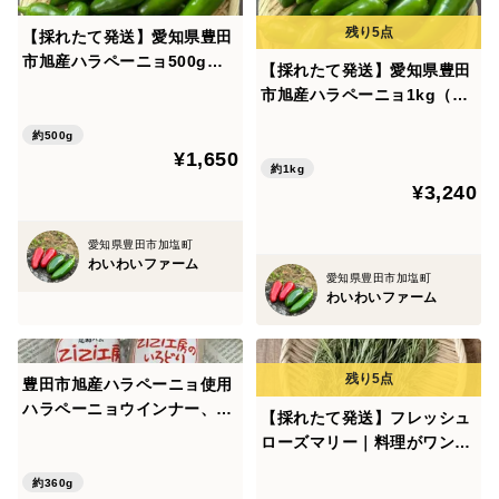
【採れたて発送】愛知県豊田
市旭産ハラペーニョ500g
【採れたて発送】愛知県豊田
（約20個）
市旭産ハラペーニョ1kg（約
40個）
約500g
¥1,650
約1kg
¥3,240
愛知県豊田市加塩町
わいわいファーム
愛知県豊田市加塩町
わいわいファーム
豊田市旭産ハラペーニョ使用
ハラペーニョウインナー、リ
【採れたて発送】フレッシュ
ヨナーソーセージセット
ローズマリー｜料理がワンラ
ンクアップする爽やかな香り
約360g