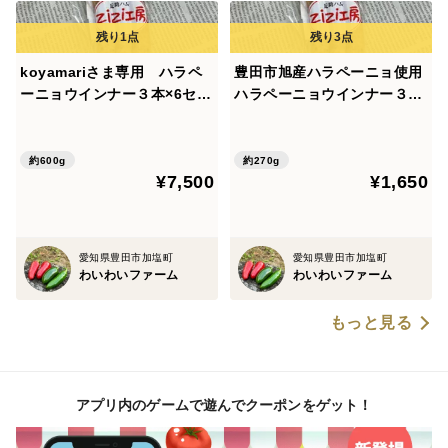
koyamariさま専用 ハラペ
豊田市旭産ハラペーニョ使用
ーニョウインナー３本×6セッ
ハラペーニョウインナー３本
ト、ハラペーニョ味噌2、ハ
×３セット
ラペーニョソース2、ハラペ
ーニョにんにく2セット
約600g
約270g
¥7,500
¥1,650
愛知県豊田市加塩町
愛知県豊田市加塩町
わいわいファーム
わいわいファーム
もっと見る
アプリ内のゲームで遊んでクーポンをゲット！