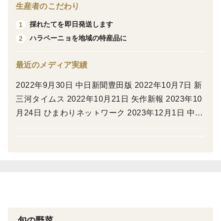
生産者のこだわり
さっと塩ゆでしてそのままでも、お好みでマヨネーズに
採れたてを即日発送します
1
つけると、更に美味しくお召し上がりいただけます。
ハラペーニョを地域の特産品に
2
天ぷらや肉巻きにしてもおいしく召し上がれます。
最近のメディア実績
2022年9月30日 中日新聞豊田版 2022年10月7日 新
三河タイムス 2022年10月21日 矢作新報 2023年10
月24日 ひまわりネッㇳワーク 2023年12月1日 中日
新聞 愛知県版 2023年12月19日 朝日新聞 愛知県版
2024年1月27日 CBCラジオ「ニュースマン‼︎」 202
4年9月3日 NHK 東海 「まるっと！」 2024年10月4
日 NHK 「おはよう日本」
旬の野菜