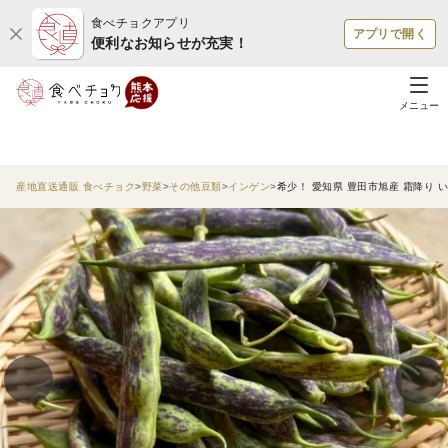
食べチョクアプリ
アプリで開く
便利なお知らせが充実！
メニュー
産地直送通販 食べチョク
野菜
その他豆類
インゲン
希少！ 愛知県 豊田市旭産 霜降り い