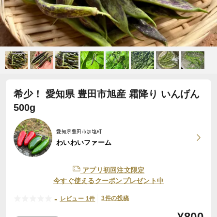
希少！ 愛知県 豊田市旭産 霜降り いんげん
500g
愛知県豊田市加塩町
わいわいファーム
アプリ初回注文限定
今すぐ使えるクーポンプレゼント中
-
3件の投稿
レビュー 1件
¥
800