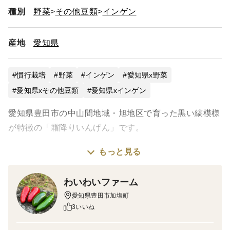
種別
野菜
その他豆類
インゲン
産地
愛知県
慣行栽培
野菜
インゲン
愛知県x野菜
愛知県xその他豆類
愛知県xインゲン
愛知県豊田市の中山間地域・旭地区で育った黒い縞模様
が特徴の「霜降りいんげん」です。
もっと見る
標高の高い地域特有の昼夜の寒暖差と、清らかな山水が
育てるいんげんは、やわらかく、色鮮やか。
わいわいファーム
愛知県豊田市加塩町
通常のいんげんよりも太く肉厚で、ゆでてもシャキッと
3いいね
した食感が残ります。