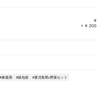
¥
+
¥
200
。
家庭用
紙包装
鹿児島県x野菜セット