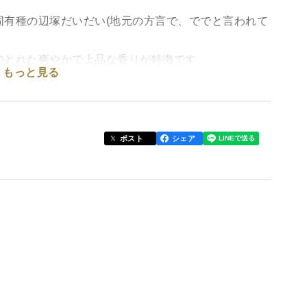
固有種の辺塚だいだい(地元の方言で、ででと言われて
のとれた爽やかで上品な香りが特徴です。
もっと見る
ても逞しく育ち、皮まで美味しく口にして頂けます。
も強くまさに旬と云われます。
ほんのり甘さものったら完熟ででの出来上がり！
ポスト
シェア
、
む、ででこしょう。