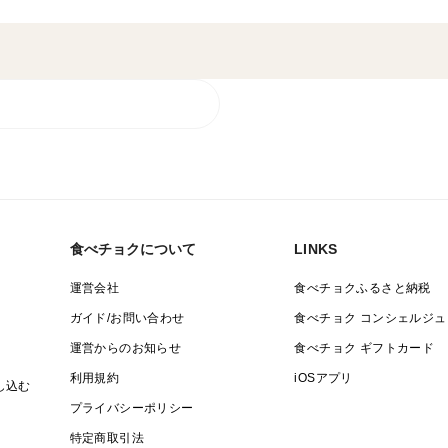
☆手搾りで果汁たっぷり、ハバネロを低速
シュな、ででスコ。
爽やかな辛さをお楽しみ頂けます。
食べチョクについて
LINKS
運営会社
食べチョクふるさと納税
ガイド/お問い合わせ
食べチョク コンシェルジュ
運営からのお知らせ
食べチョク ギフトカード
利用規約
iOSアプリ
し込む
プライバシーポリシー
特定商取引法