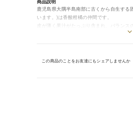
商品説明
鹿児島県大隅半島南部に古くから自生する
います。)は香酸柑橘の仲間です。
皮が薄く果汁がたっぷり含まれ、バランス
元々自生していただけあり薬など使わなく
9.10月のででの実は深緑色で香り、酸味
年明けまでゆっくりと黄色味帯て、果汁に
この商品のことをお友達にもシェアしませんか
セット内容
☆辺塚だいだい(でで)青果500g
大きさによって4-7個位
ご注文頂き、発送するタイミングによって
ででの状態も異なります。
☆ででの皮を丁寧にすりおろし香りを楽し