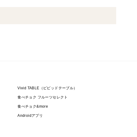
ジューサーでエキスにしたものと天然塩のみのフレッ
Vivid TABLE（ビビッドテーブル）
食べチョク フルーツセレクト
食べチョク&more
Androidアプリ