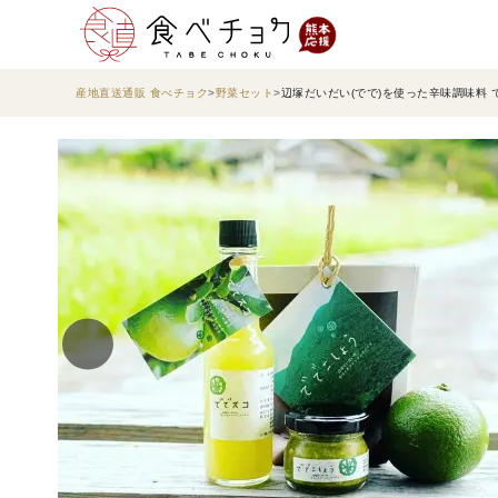
産地直送通販 食べチョク
野菜セット
辺塚だいだい(でで)を使った辛味調味料 