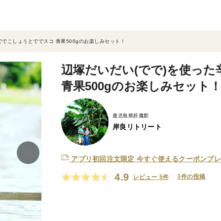
ででこしょうとででスコ 青果500gのお楽しみセット！
辺塚だいだい(でで)を使った
青果500gのお楽しみセット
鹿児島県肝属郡
岸良リトリート
アプリ初回注文限定
今すぐ使えるクーポンプレ
4.9
3件の投稿
レビュー 5件