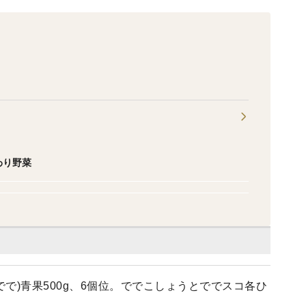
わり野菜
で)青果500g、6個位。ででこしょうとででスコ各ひ