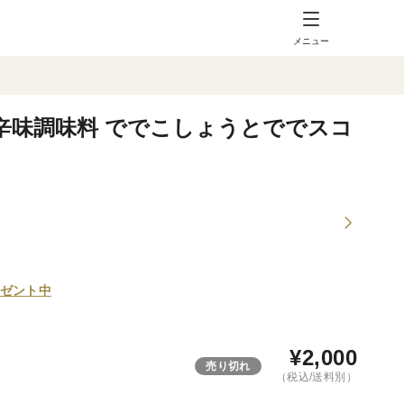
メニュー
辛味調味料 ででこしょうとででスコ
！
ゼント中
¥
2,000
売り切れ
（税込/送料別）