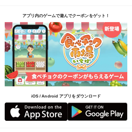
①９月〜10月
「新れんこん」はみずみずしくシャキシャキしていま
アプリ内のゲームで遊んでクーポンをゲット！
す。
サラダやキンピラがおすすめです。
だんだんもちっとした食感になります。
②3月〜４月
冬越ししてもっちりなれんこんになります。
時期によって変化する食感や味を楽しんでください。
: : : : : : : : : : : : : : : : : : : : : : : : : : : : : :
■手作業で掘って発送しております。
iOS / Android アプリをダウンロード
混み具合によってはお届けに日数がかかる場合がありま
す。
ご準備でき次第なるべく早く発送致します。
■お日にち指定はできませんが「◯日だけは避けてほし