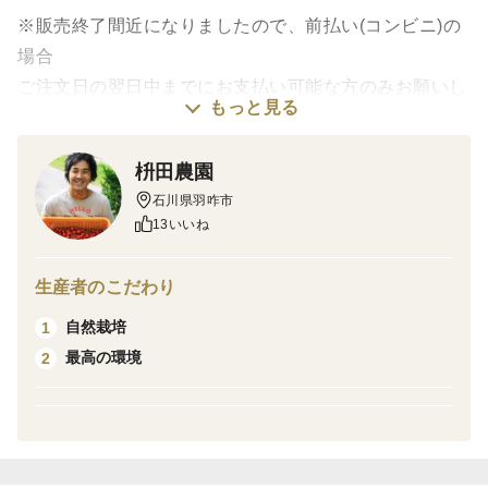
※販売終了間近になりましたので、前払い(コンビニ)の
場合
ご注文日の翌日中までにお支払い可能な方のみお願いし
もっと見る
ます。
次の農作業に取り掛かるので、お支払いが翌日以降にな
枡田農園
る場合は
石川県羽咋市
こちらからキャンセルさせていただく場合があります。
13いいね
何卒よろしくお願いいたします。
生産者のこだわり
【クール便(冷蔵)】のページです
自然栽培
1
: : : : : : : : : : : : : : : : : : : : : : : : : : : : : : : : : : : : : : : : : : : : :
最高の環境
2
中〜大サイズ(2節200g以上)のれんこん達です！
※９〜10月の期間限定販売になります※
: : : : : : : : : : : : : : : : : : : : : : : : : : : : : : : : : : : : : : : : : : : : :
日本で初めて世界農業遺産に認定された