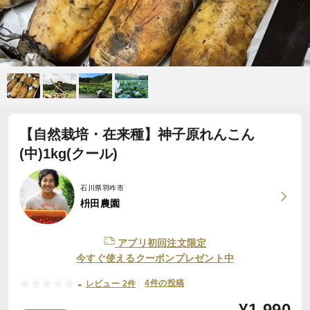
【自然栽培・在来種】神子原れんこん
(中)1kg(クール)
石川県羽咋市
枡田農園
アプリ初回注文限定
今すぐ使えるクーポンプレゼント中
-
4件の投稿
レビュー 2件
¥
1,990