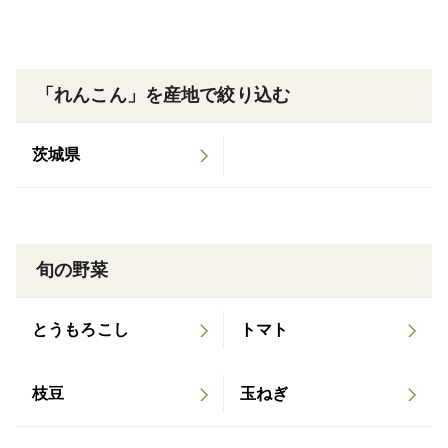
石川県・能登の神子原地区で受け継がれてきた貴重な在
来種れんこんです。
農薬、肥料不使用で大切に育てました。
「れんこん」を産地で絞り込む
在来種れんこんは、中国種と比べて色が茶色く細長いの
茨城県
が特徴です。
そして地下10~20cmと浅いところにできる中国種とは違
い、在来種は地下60cmもの深さで育ちます。
そのため栽培や収穫に大変手間がかかり、在来種れんこ
旬の野菜
んの生産量はごくわずかで希少なものとなっています。
とうもろこし
トマト
豊かな自然に囲まれ、山からの澄んだ水とミネラルたっ
ぷりの土壌の地下深くでじっくり育ち、繊維が細かく
もっちりした食感を持つようになります。
枝豆
玉ねぎ
【販売期間】