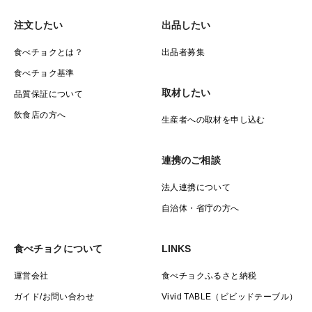
い」などの
注文したい
出品したい
ご要望にはなるべくお応えできるようにいたします。
食べチョクとは？
出品者募集
必ず購入前にご相談いただけるよう、お願いいたしま
食べチョク基準
す。
取材したい
(購入時に記入された場合はご対応できない場合があり
品質保証について
ます。)
飲食店の方へ
生産者への取材を申し込む
■販売期間中、25度を超える暑い日もありますので
連携のご相談
クール便の商品ページもご用意しております。
法人連携について
自治体・省庁の方へ
■タネ用の販売はしておりません。
: : : : : : : : : : : : : : : : : : : : : : : : : : : : : :
食べチョクについて
LINKS
＜オススメの食べ方＞
運営会社
食べチョクふるさと納税
サラダ、酢の物、きんぴら、煮物、天ぷら
ガイド/お問い合わせ
Vivid TABLE（ビビッドテーブル）
蒸し物、肉詰め、チップス