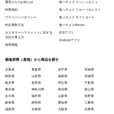
運営からのお知らせ
食べチョク コンシェルジュ
すりおろして…ハンバーグ、お好み焼き、お味噌汁、れ
利用規約
食べチョク フルーツセレクト
んこん餅など
プライバシーポリシー
食べチョク ギフトカード
特定商取引法
食べチョク&more
※皮が部分的に紫色や黒色にみえる場合もありますが害
カスタマーハラスメントに対する
iOSアプリ
はありません。
当社の考え方
Androidアプリ
採用情報
自然栽培
れんこん #レンコン #蓮根
都道府県（産地）から商品を探す
北海道
青森県
岩手県
宮城県
秋田県
山形県
福島県
茨城県
栃木県
群馬県
埼玉県
千葉県
東京都
神奈川県
新潟県
富山県
石川県
福井県
山梨県
長野県
岐阜県
静岡県
愛知県
三重県
滋賀県
京都府
大阪府
兵庫県