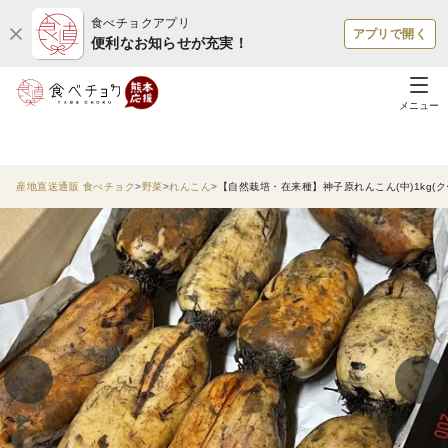
食べチョクアプリ
アプリで開く
便利なお知らせが充実！
メニュー
産地直送通販 食べチョク
野菜
れんこん
【自然栽培・在来種】神子原れんこん(中)1kg(ク