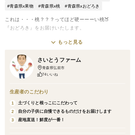
青森県x果物
青森県x桃
青森県xおどろき
これは・・・桃？？？ってほど硬ーーーい桃🍑
『おどろき』をお届けいたします。
もっと見る
サイズ:大玉サイズ
色：赤いところが70%以上を基準としています
さいとうファーム
規格:正規品と変わりありませんが、多少の傷や色むら
青森県弘前市
があります。
74いいね
数量:９個から１２個前後となります
重量:２．８kg前後となります
生産者のこだわり
土づくりと根っこにこだわって
1
お届時期について
自分の子供に自慢できるものだけをお届けします
2
生育の状況によりお届けする日が前後する場合がござい
産地直送！鮮度が一番！
3
ます。自然の物なので、ご理解を宜しくお願い致しま
す。