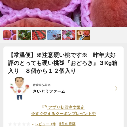
【常温便】※注意硬い桃です※ 昨年大好
評のとっても硬い桃🍑『おどろき』３Kg箱
入り ８個から１２個入り
青森県弘前市
さいとうファーム
アプリ初回注文限定
今すぐ使えるクーポンプレゼント中
-
5件の投稿
レビュー 3件