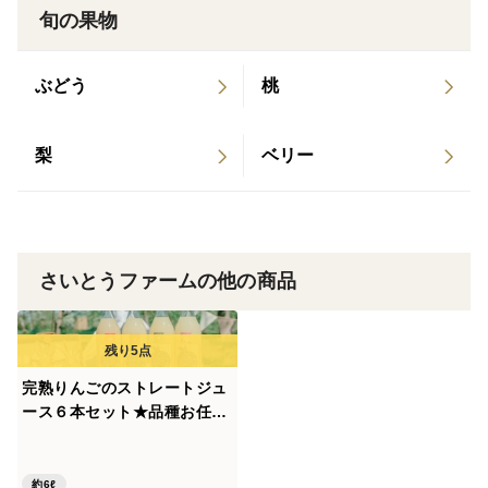
いです。
旬の果物
ぶどう
桃
青森県弘前市(津軽地方)で露地栽培された桃です。
通常の栽培では、桃に袋をかけて病気や害虫から守られ
梨
ベリー
て栽培されますが、さいとうファームでは、りんごの無
袋栽培技術を応用して、太陽の日差しをたっぷり浴びた
桃を育てています。
さいとうファームの他の商品
太陽の恵みいっぱいの桃を是非お試し頂ければ幸いで
す。
色づきの不良や、傷、形の悪いものが入っていることも
ありますが、正規品と味はほとんど変わりありません。
完熟りんごのストレートジュ
ース６本セット★品種お任せ
桃はとてもデリケートです！
★「蜜絞り葉取らずサンふ
じ・蜜絞り青りんごブレン
そのため、配送には万全を期しますが、輸送中の傷みな
ド・旬のりんごをギュッと絞
約6ℓ