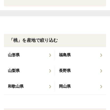
『おどろき』について
とにかく硬ーーーい桃です！
カリッとした食感で、硬めの桃が好きな方にだけお勧め
いたします。
硬い桃が好きな方には、たまらない美味しさです。
「桃」を産地で絞り込む
柔らかい桃が好きな方は絶対に注文しないでください。
追熟しても、柔らかくなることはありません。
山形県
福島県
そして、日持ちもよく、長い間楽しめます。
また、糖度も11.0度から14.0度と他の桃と比べても遜色
山梨県
長野県
のない甘みがあります。
コンポートやジャムなどの加工にも適しています。
赤みの入った果肉なので、出来上がりも桃色が際立ちま
和歌山県
岡山県
す。
ここまで読んで納得出来たら、是非お試しください。
『おどろき』の名前の由来は”おどろくほど硬い桃”らし