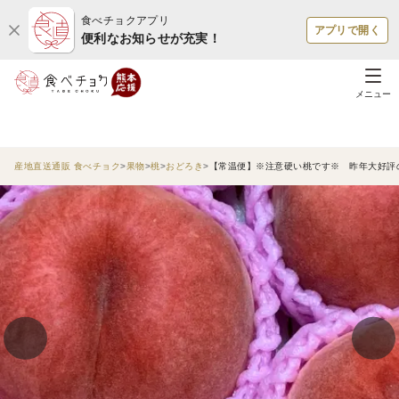
食べチョクアプリ
アプリで開く
便利なお知らせが充実！
メニュー
産地直送通販 食べチョク
果物
桃
おどろき
【常温便】※注意硬い桃です※ 昨年大好評の