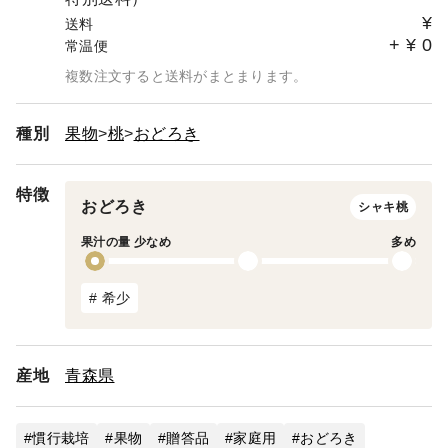
¥
送料
+
¥
0
常温便
複数注文すると送料がまとまります。
種別
果物
桃
おどろき
特徴
おどろき
シャキ桃
果汁の量 少なめ
多め
# 希少
産地
青森県
慣行栽培
果物
贈答品
家庭用
おどろき