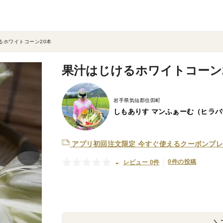
るホワイトコーン20本
果汁はじけるホワイトコーン
岩手県気仙郡住田町
しもありす マンふぁーむ（ヒラ
アプリ初回注文限定
今すぐ使えるクーポンプレ
-
0件の投稿
レビュー 0件
＼