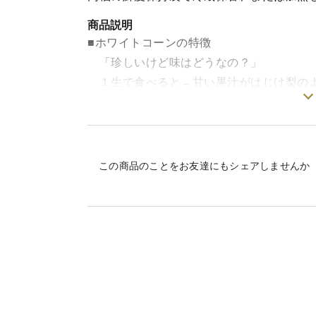
商品説明
■ホワイトコーンの特徴
「珍しいけど味はどうなの？」
１生で食べると→甘い果汁がはじけ梨の
２加熱して食べると→プチプチとクリー
３一度に二度の美味しさを楽しめるのが、
この商品のことをお友達にもシェアしませんか
■注意事項
・天候によっては、発送時期がズレる場合
予めご了承下さい。
・品質を確保するため、ヒゲと下の部分を
・十分注意はしておりますが、傷や虫の後
・品質に問題がある場合は商品の画像など