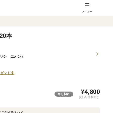
メニュー
20本
バヤシ エオン）
ゼント中
¥
4,800
売り切れ
（税込/送料別）
ここがイチオシ／