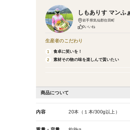
しもありす マンふ
岩手県気仙郡住田町
0いいね
生産者のこだわり
食卓に笑いを！
1
素材その物の味を楽しんで貰いたい
2
商品について
内容
20本（１本/300g以上）
重量・
容量
約8kg