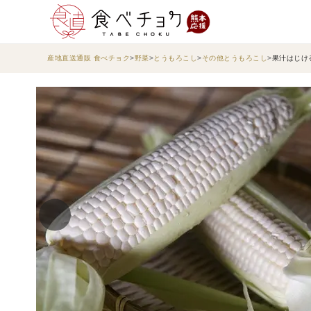
産地直送通販 食べチョク
野菜
とうもろこし
その他とうもろこし
果汁はじけ