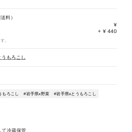
別送料）
¥
+
¥
440
ます。
とうもろこし
うもろこし
岩手県x野菜
岩手県xとうもろこし
して冷蔵保管