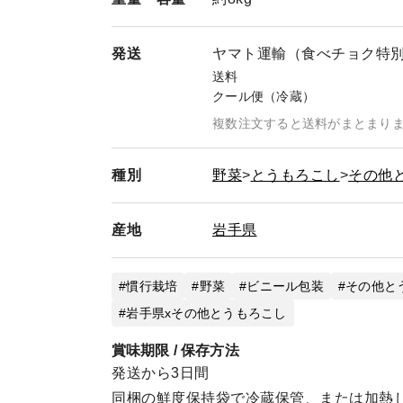
発送
ヤマト運輸（食べチョク特
送料
クール便（冷蔵）
複数注文すると送料がまとまり
種別
野菜
とうもろこし
その他
産地
岩手県
慣行栽培
野菜
ビニール包装
その他と
岩手県xその他とうもろこし
賞味期限 / 保存方法
発送から3日間
同梱の鮮度保持袋で冷蔵保管、または加熱