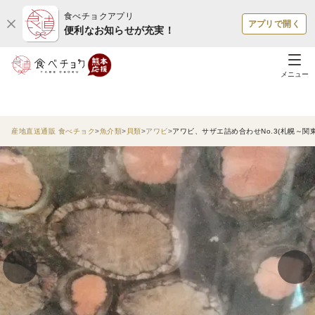
食べチョクアプリ
アプリで開く
便利なお知らせが充実！
メニュー
産地直送通販 食べチョク
魚介類
貝類
アワビ
アワビ、サザエ詰め合わせNo.3(札幌～関