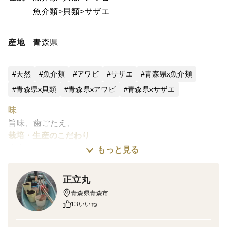
魚介類
貝類
サザエ
産地
青森県
天然
魚介類
アワビ
サザエ
青森県x魚介類
青森県x貝類
青森県xアワビ
青森県xサザエ
味
旨味、歯ごたえ、
栽培・生産のこだわり
底身漁
もっと見る
産地の特徴
青森県
正立丸
品種の特徴
青森県青森市
天然蝦夷アワビ、サザエ
13いいね