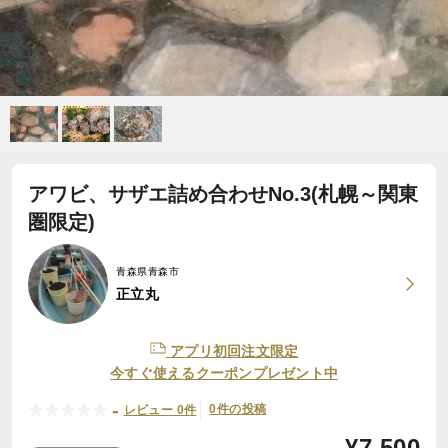
アワビ、サザエ詰め合わせNo.3(札幌～関東
圏限定)
青森県青森市
正立丸
アプリ初回注文限定
今すぐ使えるクーポンプレゼント中
-
0件の投稿
レビュー 0件
¥
7,500