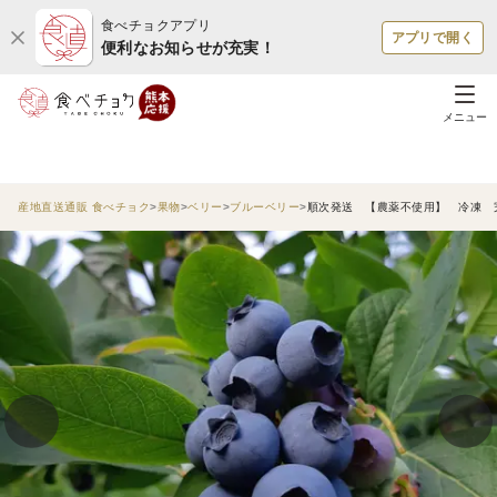
食べチョクアプリ
アプリで開く
便利なお知らせが充実！
メニュー
産地直送通販 食べチョク
果物
ベリー
ブルーベリー
順次発送 【農薬不使用】 冷凍 完熟