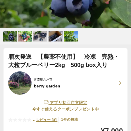
順次発送 【農薬不使用】 冷凍 完熟・
大粒ブルーベリー2kg 500g box入り
青森県八戸市
berry garden
アプリ初回注文限定
今すぐ使えるクーポンプレゼント中
-
1件の投稿
レビュー 3件
¥
7,000