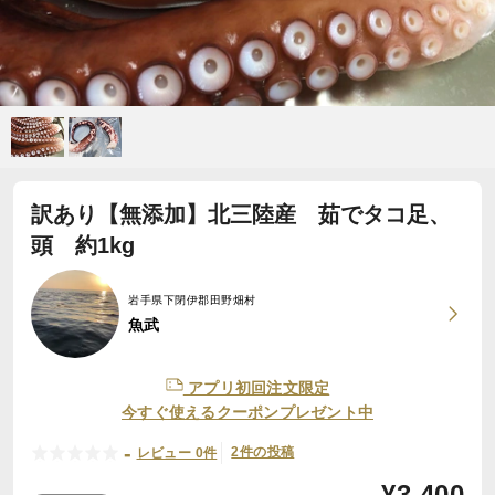
訳あり【無添加】北三陸産 茹でタコ足、
頭 約1kg
岩手県下閉伊郡田野畑村
魚武
アプリ初回注文限定
今すぐ使えるクーポンプレゼント中
-
2件の投稿
レビュー 0件
¥
3,400