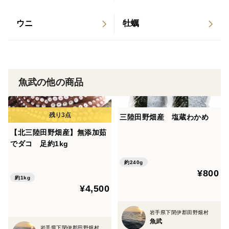
ウニ
牡蠣
魚武の他の商品
三陸田野畑産 塩蔵わかめ
【北三陸田野畑産】無添加茹
でダコ 足約1kg
約240g
¥800
約1kg
¥4,500
岩手県下閉伊郡田野畑村
魚武
岩手県下閉伊郡田野畑村