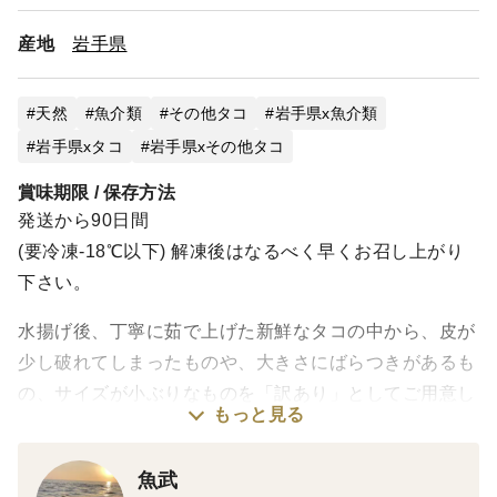
産地
岩手県
天然
魚介類
その他タコ
岩手県x魚介類
岩手県xタコ
岩手県xその他タコ
賞味期限 / 保存方法
発送から90日間
(要冷凍-18℃以下) 解凍後はなるべく早くお召し上がり
下さい。
水揚げ後、丁寧に茹で上げた新鮮なタコの中から、皮が
少し破れてしまったものや、大きさにばらつきがあるも
の、サイズが小ぶりなものを「訳あり」としてご用意し
もっと見る
ました。見た目に多少のばらつきはありますが、鮮度・
旨み・食感は通常品と変わりません。
魚武