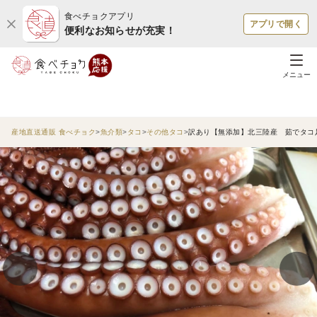
食べチョクアプリ
アプリで開く
便利なお知らせが充実！
メニュー
産地直送通販 食べチョク
魚介類
タコ
その他タコ
訳あり【無添加】北三陸産 茹でタコ足