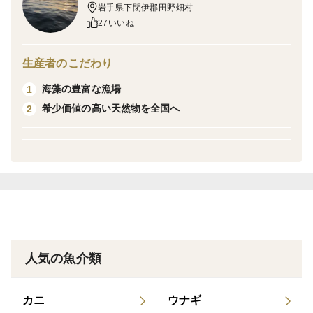
岩手県下閉伊郡田野畑村
プリッとした歯ごたえと、噛むほどに広がる自然な甘み
27いいね
が特徴。酢の物や刺身はもちろん、唐揚げやタコ飯、パ
スタなど幅広い料理にお使いいただけます。
生産者のこだわり
海藻の豊富な漁場
1
保存方法
希少価値の高い天然物を全国へ
2
発送日から3ヶ月
(要冷凍-18℃以下)
解凍後はなるべく早くお召し上がり下さい。
人気の魚介類
カニ
ウナギ