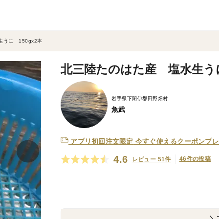
うに 150gx2本
北三陸たのはた産 塩水生うに 
岩手県下閉伊郡田野畑村
魚武
アプリ初回注文限定
今すぐ使えるクーポンプレ
4.6
46件の投稿
レビュー 51件
＼