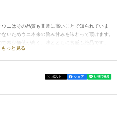
たウニはその品質も非常に高いことで知られていま
いないためウニ本来の旨み甘みを味わって頂けます。
的で希少価値が高く、味とともに食感も絶品です。
もっと見る
す。配送時には、クール冷蔵便でお届けいたします。
ポスト
シェア
す）
ります。そのことをご了承いただいたうえでのご注文