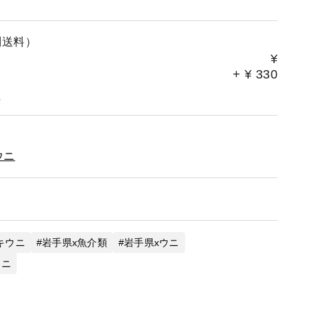
別送料）
¥
+
¥
330
。
ウニ
キウニ
岩手県x魚介類
岩手県xウニ
ウニ