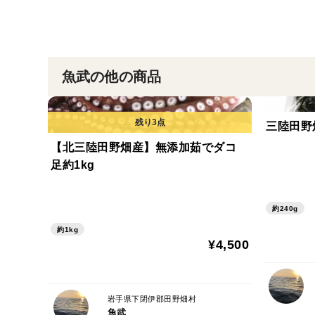
魚武の他の商品
三陸田野
【北三陸田野畑産】無添加茹でダコ
足約1kg
約240g
約1kg
¥4,500
岩手県下閉伊郡田野畑村
魚武