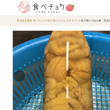
産地直送通販 食べチョク
魚介類
ウニ
ムラサキウニ
北三陸たのはた産 塩水生