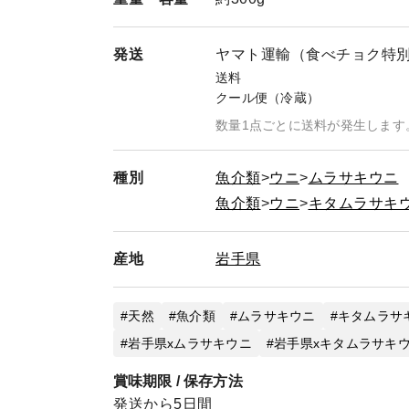
発送
ヤマト運輸（食べチョク特
送料
クール便（冷蔵）
数量1点ごとに送料が発生します
種別
魚介類
ウニ
ムラサキウニ
魚介類
ウニ
キタムラサキ
産地
岩手県
天然
魚介類
ムラサキウニ
キタムラサ
岩手県xムラサキウニ
岩手県xキタムラサキ
賞味期限 / 保存方法
発送から5日間