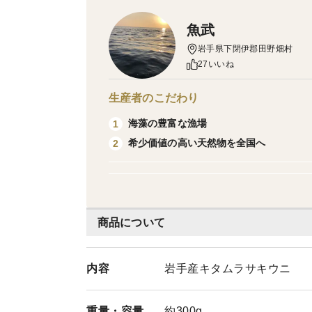
魚武
岩手県下閉伊郡田野畑村
27いいね
生産者のこだわり
海藻の豊富な漁場
1
希少価値の高い天然物を全国へ
2
商品について
内容
岩手産キタムラサキウニ
重量・
容量
約300g