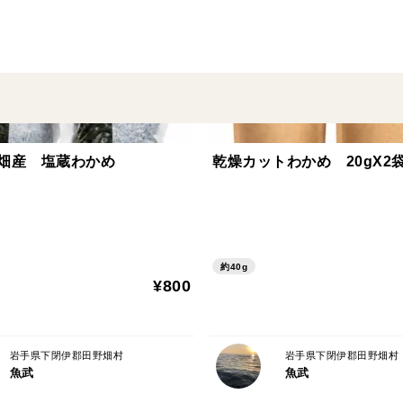
賞味期限
発送日含め5日
畑産 塩蔵わかめ
乾燥カットわかめ 20gX2
約40g
¥800
岩手県下閉伊郡田野畑村
岩手県下閉伊郡田野畑村
魚武
魚武