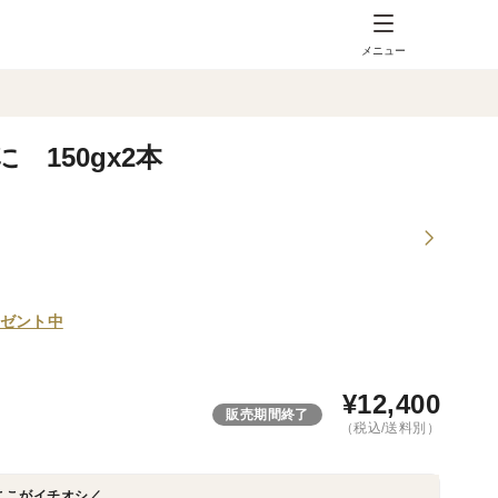
メニュー
150gx2本
ゼント中
¥
12,400
販売期間終了
（税込/送料別）
ここがイチオシ／