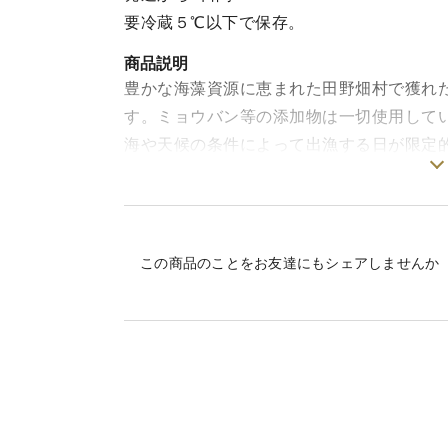
要冷蔵５℃以下で保存。
商品説明
豊かな海藻資源に恵まれた田野畑村で獲れ
す。ミョウバン等の添加物は一切使用して
海や天候の条件によって出漁する日が限定
商品の発送は、6月中旬から順次行われま
【注意事項】
この商品のことをお友達にもシェアしませんか
＊日時指定不可＊
（お届け時間の指定は注文時に選択できま
海の状況次第でお時間をいただく場合もあ
をお願いいたします。
内容量
１本150gｘ2本