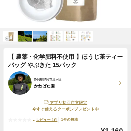
【 農薬・化学肥料不使用 】ほうじ茶ティー
バッグ やぶきた 15パック
静岡県静岡市清水区
かわばた園
アプリ初回注文限定
今すぐ使えるクーポンプレゼント中
-
1件の投稿
レビュー 1件
¥
1,160