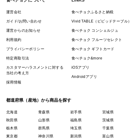
を続けてくださっている方も多くいらっしゃいます。
「香りが良い」
運営会社
食べチョクふるさと納税
「毎日飲み続けられる味」
ガイド/お問い合わせ
Vivid TABLE（ビビッドテーブル）
「甘みがある」
運営からのお知らせ
食べチョク コンシェルジュ
などのご感想を頂きます。今後も昔から続けてきた大切
利用規約
食べチョク フルーツセレクト
なことは変えずに、より良いお茶作りを目指していきま
プライバシーポリシー
食べチョク ギフトカード
す。
特定商取引法
食べチョク&more
カスタマーハラスメントに対する
iOSアプリ
当社の考え方
Androidアプリ
採用情報
都道府県（産地）から商品を探す
北海道
青森県
岩手県
宮城県
秋田県
山形県
福島県
茨城県
栃木県
群馬県
埼玉県
千葉県
東京都
神奈川県
新潟県
富山県