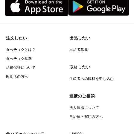
☑︎ お茶畑だけでなく 周辺環境も整備する
お茶畑は自然の一部です。私たちの畑は森に囲まれてお
り、健康な森を育てることと健康な茶畑をつくることは
繋がっていると考えています。
注文したい
出品したい
健康な森が健康な川を作り、そうした川が海に流れ、雨
食べチョクとは？
出品者募集
として森に帰って来ることで、豊な茶畑をつくるこ循環
食べチョク基準
が生まれます。
取材したい
品質保証について
そのため森の間伐や竹林整備をなどを行って周辺の環境
づくりにも力を入れています。
飲食店の方へ
生産者への取材を申し込む
連携のご相談
☑︎美味しさの証はたくさんのお客様から
法人連携について
自治体・省庁の方へ
私たちのお茶を購入してくださっているのは、ほぼ
100%がリピーターのお客様です。中には40年以上購入
食べチョクについて
LINKS