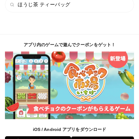
そちらからご購入ください＾＾
ほうじ茶 ティーバッグ
〜かわばた園のこだわり〜
☑︎ 化学農薬や化学肥料は 使わない
アプリ内のゲームで遊んでクーポンをゲット！
50年ほど化学的に合成された農薬や肥料は使っていませ
ん。
こうした栽培の最初の始まりは曽祖父が農薬が原因で体
調を崩してしまい、作り手の健康を考えない農業は続か
ないのでは？と考えたからです。
健康なお茶をつくるには農薬・化学肥料不使用こそ最も
理想的な栽培だと考え、日々仕事に取り組んでいます。
iOS / Android アプリをダウンロード