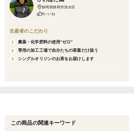
収穫時期：10月中旬
静岡県静岡市清水区
6いいね
農薬や化学肥料を一切使用せず栽培した「やぶきた」を
秋に収穫し、じっくり焙煎しました。
生産者のこだわり
スッキリとした風味と、芳ばしさを楽しめるお茶です。
農薬・化学肥料の使用“ゼロ”
1
専用の加工工場で自分たちの茶葉だけ扱う
2
※ティーバッグの素材には未漂白の不織布を使用してい
シングルオリジンのお茶をお届けします
3
ます。
\\ お好きな組み合わせでご注文を承ります♩ //
画面下の”生産者さんに質問してみる”ボタンからお問い
合わせください！
「煎茶100gと和紅茶やぶきた50gが欲しい」
「ほうじ茶が4本欲しい」 など・・
この商品の関連キーワード
ご要望に合わせて販売ページを作りますので