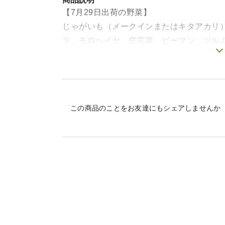
【7月29日出荷の野菜】
じゃがいも（メークインまたはキタアカリ
ラ、モロヘイヤ、空芯菜、ピーマン、ツル
（この中からサイズに応じた袋数のお野菜
有機野菜にはどうしても「規格外」が生じ
自然との共生の中で虫にかじられたり、天
この商品のことをお友達にもシェアしませんか
ただ、植物としての生命力が備わる野菜で
す。
一部の野菜を簡易包装にて増量し、お届け
【お願い】
シェフセットは規格外野菜も使うことで増
ので、“盛りだくさん”ということはありま