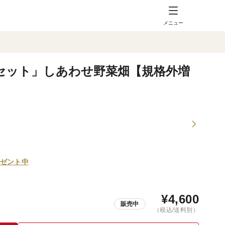
メニュー
セット」しあわせ野菜畑【規格外増
ゼント中
¥
4,600
販売中
（税込/送料別）