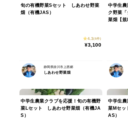
旬の有機野菜Sセット しあわせ野菜
中学生農
畑（有機JAS）
ク野菜「
菜畑【規
4.3
(6件)
¥3,100
静岡県掛川市上西郷
しあわせ野菜畑
中学生農業クラブを応援！旬の有機野
中学生農
菜Lセット しあわせ野菜畑（有機JA
菜Mセッ
S）
AS）