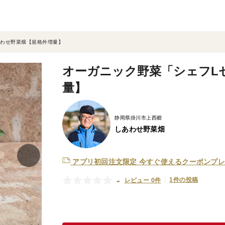
あわせ野菜畑【規格外増量】
オーガニック野菜「シェフL
量】
静岡県掛川市上西郷
しあわせ野菜畑
アプリ初回注文限定
今すぐ使えるクーポンプレ
-
1件の投稿
レビュー 0件