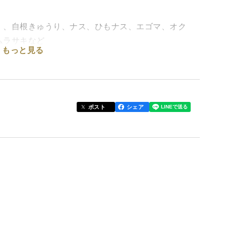
）、自根きゅうり、ナス、ひもナス、エゴマ、オク
ムラサキなど
もっと見る
をお届けしています）
てしまいます。
候に左右され形が悪くなったりしてしまうからです。
ポスト
シェア
あり、食することがきちんと身体の素となる野菜で
しています。
量はしていますが、あくまで、オーガニック野菜です
せん。ご理解の上、お求めください。