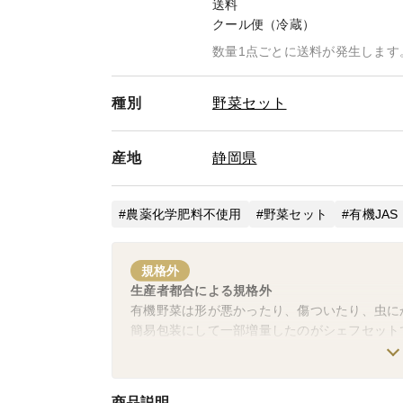
送料
クール便（冷蔵）
数量1点ごとに送料が発生します
種別
野菜セット
産地
静岡県
農薬化学肥料不使用
野菜セット
有機JAS
規格外
生産者都合による規格外
有機野菜は形が悪かったり、傷ついたり、虫に
簡易包装にして一部増量したのがシェフセット
ンジしました。
商品説明