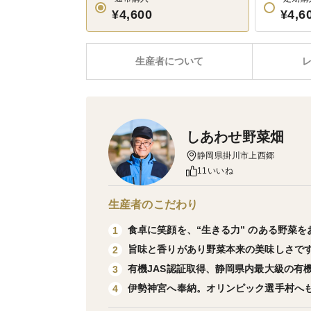
¥4,600
¥4,6
生産者について
しあわせ野菜畑
静岡県掛川市上西郷
11いいね
生産者のこだわり
食卓に笑顔を、“生きる力” のある野菜を
1
旨味と香りがあり野菜本来の美味しさで
2
有機JAS認証取得、静岡県内最大級の有
3
伊勢神宮へ奉納。オリンピック選手村へ
4