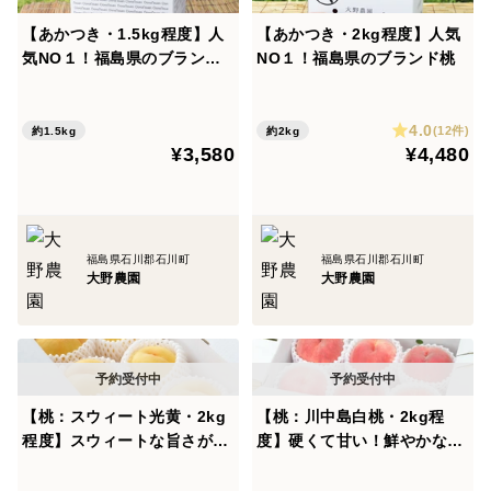
【あかつき・1.5kg程度】人
【あかつき・2kg程度】人気
気NO１！福島県のブランド
NO１！福島県のブランド桃
桃
4.0
(12件)
約1.5kg
約2kg
¥3,580
¥4,480
福島県石川郡石川町
福島県石川郡石川町
大野農園
大野農園
【桃：スウィート光黄・2kg
【桃：川中島白桃・2kg程
程度】スウィートな旨さが自
度】硬くて甘い！鮮やかな濃
慢の黄桃※超希少品種
紅色の大玉桃！