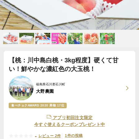
【桃：川中島白桃・3kg程度】硬くて甘
い！鮮やかな濃紅色の大玉桃！
福島県石川郡石川町
大野農園
食べチョクAWARD 2020 果物 17位
アプリ初回注文限定
今すぐ使えるクーポンプレゼント中
-
1件の投稿
レビュー 2件