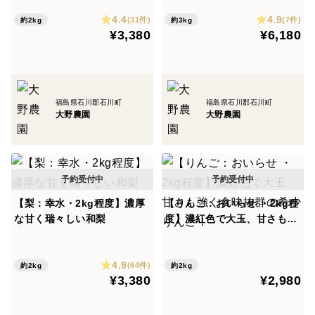
フレッシュママの効果効能
4.4
4.9
(31件)
(7件)
約2kg
約3kg
エチレンガスを二酸化炭素と水に分解→二酸化炭素濃度
¥3,380
¥6,180
が高くなる→食物の呼吸を抑制することにより細胞の老
化を遅くする効果がございます。
福島県石川郡石川町
福島県石川郡石川町
大野農園
大野農園
【梨：幸水・2kg程度】濃厚
【りんご：おいらせ ・2kg程
な甘く瑞々しい和梨
度】濃紅色で大玉、甘さも強
く食味抜群の希少りんご！
4.9
(64件)
約2kg
約2kg
¥3,380
¥2,980