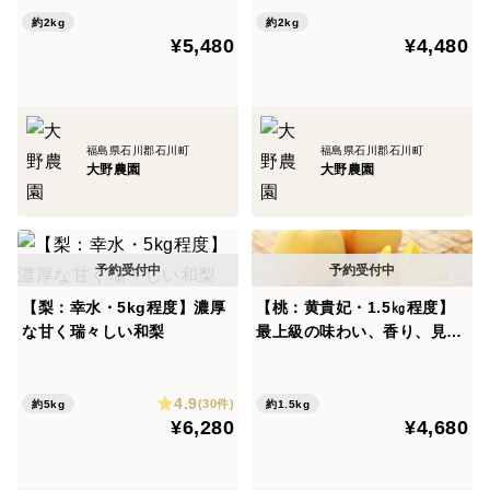
約2kg
約2kg
¥5,480
¥4,480
福島県石川郡石川町
福島県石川郡石川町
大野農園
大野農園
【梨：幸水・5kg程度】濃厚
【桃：黄貴妃・1.5㎏程度】
な甘く瑞々しい和梨
最上級の味わい、香り、見た
目の美しさから黄貴妃と命名
4.9
(30件)
約5kg
約1.5kg
¥6,280
¥4,680