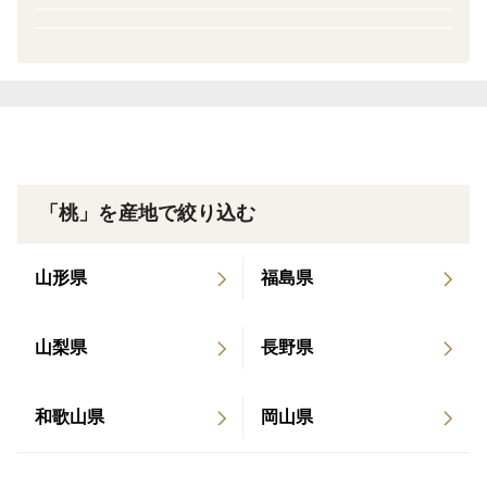
育った果実を、一番美味しいタイミングで見極めて収穫
しています。
＜お届けについて＞
大野農園では、鮮度の良い状態でご賞味いただけるよ
う、収穫当日に出荷しております。樹上で適熟を見極め
て収穫しているため、硬めの状態で届く場合があります
「桃」を産地で絞り込む
が未熟ではございません。柔らかめがお好みの方は、2
～4日ほど様子を見ながらお召し上がりください。
山形県
福島県
＜産地の特徴＞
山梨県
長野県
福島県石川郡石川町
人口約1万4千人の過疎が進む小さな町。阿武隈地域の豊
和歌山県
岡山県
かな緑と清らかな水の流れなどの美しい 自然に包ま
れ、長い歴史と伝統を伝承しながら石川地方の中心都市
として発展してまいりました。