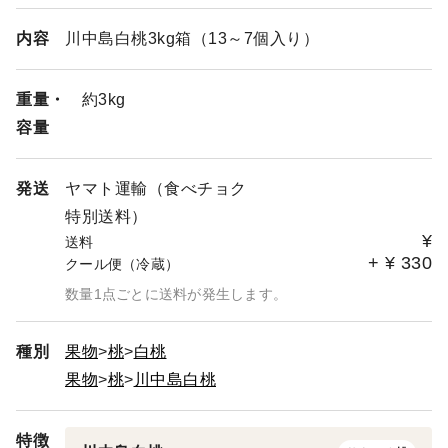
30%の収量減、梨に関しては80%、全滅の品種もございま
す。皆様のご支援、ご協力に感謝しながら、残っている果
内容
川中島白桃3kg箱（13～7個入り）
実をお届けできるように務めていきますとの事です。大野
農園さんを食べて応援！よろしくお願いいたします。
重量・
約3kg
容量
発送
ヤマト運輸（食べチョク
特別送料）
¥
送料
+
¥
330
クール便（冷蔵）
数量1点ごとに送料が発生します。
種別
果物
桃
白桃
果物
桃
川中島白桃
特徴