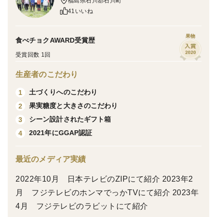
福島県石川郡石川町
＜商品概要＞
41いいね
鮮やかな濃紅色に着色する大玉品種で、果汁が多く、甘
みと酸味のバランスが良い桃です。幅広い方に好まれや
果物
食べチョクAWARD受賞歴
すい、食味のまとまりの良い人気品種です。
受賞回数 1回
生産者のこだわり
◆収穫・発送時期：8月中旬～8月下旬◆
土づくりへのこだわり
1
＜品種の特徴＞
果実糖度と大きさのこだわり
2
大玉で見栄えが良く、果汁も豊富です。甘み・酸味・味
シーン設計されたギフト箱
3
の濃さのバランスが整っており、食べ飽きしにくい味わ
2021年にGGAP認証
4
いです。
最近のメディア実績
＜栽培のこだわり＞
2022年10月 日本テレビのZIPにて紹介 2023年2
大野農園では、樹形が短果枝を多く残す仕立て方（大藤
月 フジテレビのホンマでっかTVにて紹介 2023年
流）を取り入れ、葉からたっぷりと栄養を吸収できるよ
4月 フジテレビのラビットにて紹介
うに育てています。自然の恵みをしっかり受けながら