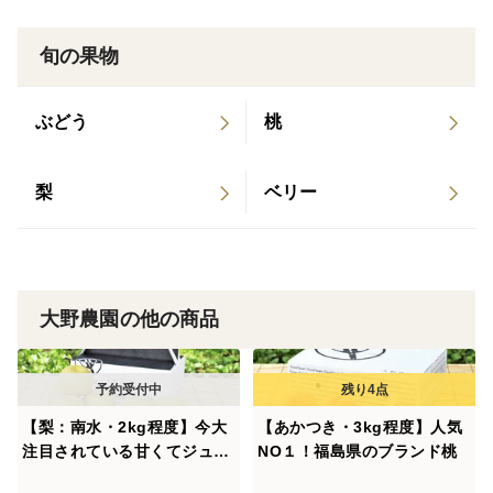
火山灰土壌の微生物が豊富な黒土。寒暖の差が激しく、
降水量、日照量共に平均以上。果物栽培には最適な環
旬の果物
境。
ぶどう
桃
＜案内・保存方法＞
大野農園では、商品の箱の中に保存方法や食べ方、栄養
梨
ベリー
成分などを記載した「案内書」を同梱しております。お
召し上がりいただく前に、ぜひご確認ください。
＜その他＞
大野農園の他の商品
大野農園では「フレッシュママ」という鮮度保持包装
シートを1箱ずつ包装させていただいております。
フレッシュママの特徴
フレッシュママは『モノが腐る3要素』のなかの『エチ
【梨：南水・2kg程度】今大
【あかつき・3kg程度】人気
注目されている甘くてジュー
NO１！福島県のブランド桃
レンの発生により老化』『水分がなくなる』という2つ
シーな和梨
の要因を抑制します。