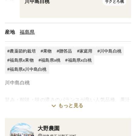
川中島白桃
サクとろ桃
産地
福島県
農薬節約栽培
果物
贈答品
家庭用
川中島白桃
福島県x果物
福島県x桃
福島県x白桃
福島県x川中島白桃
川中島白桃
甘み・酸味・味の濃さのバランスが良い人気品種。果汁
もっと見る
豊富な大玉桃を楽しみたい方におすすめです。
※ 発送方法はクール便のみになります。
大野農園