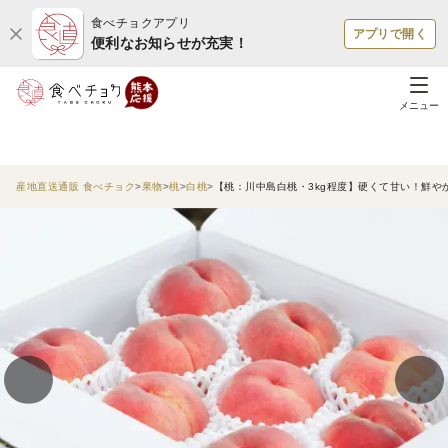
食べチョクアプリ
アプリで開く
便利なお知らせが充実！
メニュー
産地直送通販 食べチョク
果物
桃
白桃
【桃：川中島白桃・3kg程度】硬くて甘い！鮮や