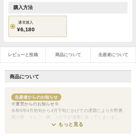
購入方法
通常購入
¥6,180
レビューと投稿
商品について
生産者について
商品について
生産者からのお知らせ
※運営からのお知らせ※
令和5年4月初旬から4月下旬にかけての遅霜により大野農
園の梨、りんご、桃、ぶどうが凍害に合ってしまいまし
た。防霜対策としては全圃場に火を焚くなど、出来る限り
もっと見る
の対応はしたのですが、りんご、桃、ぶどうが前年対比