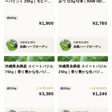
ーバミント 250g｜モヒート
みつ 110g×2本｜RAW HONE
に最適な爽やかな香り
Y 非加熱・無添加・ギフトボ
ックス入り
約250g
¥1,900
¥2,760
沖縄県糸満市
沖縄県糸満市
糸満ハーブガーデン
糸満ハーブガーデン
沖縄県糸満産 スイートバジル
沖縄県糸満産 スイートバジル
750g｜香り豊かな生バジル
250g｜香り豊かな生バジル
農家直送
農家直送
4.8
4.8
(56件)
(56件)
約750g
約250g
¥3,380
¥1,240