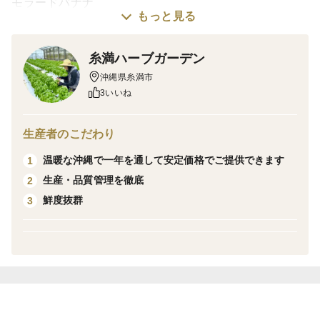
モラードバナナ
もっと見る
オリジナルのギフトボックスに入れてお届けします。
ご贈答用にもおすすめです！
糸満ハーブガーデン
沖縄県糸満市
※収穫次第順次発送となるため、日付指定および他商品
3いいね
との同梱はできませんのでご了承ください。
※お届け時は完全な黄色ではなく緑が残った状態です。
生産者のこだわり
※強風の影響でバナナ同士がぶつかり多少キズのような
温暖な沖縄で一年を通して安定価格でご提供できます
1
ものがある場合がございますが、品質には問題ございま
生産・品質管理を徹底
2
せん。
鮮度抜群
3
【赤バナナとは】
モラードとも呼ばれ、果皮は赤く果肉は黄白色の珍しい
バナナです。
【赤バナナの特徴】