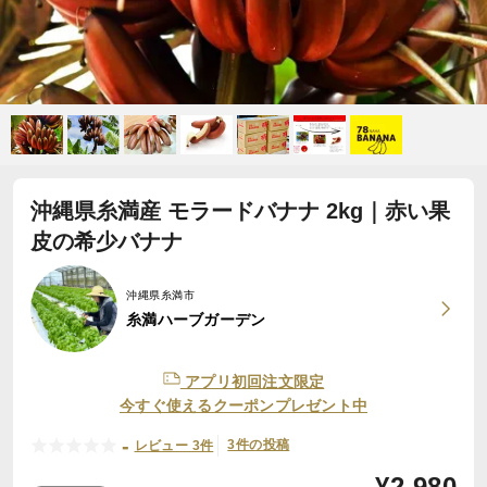
沖縄県糸満産 モラードバナナ 2kg｜赤い果
皮の希少バナナ
沖縄県糸満市
糸満ハーブガーデン
アプリ初回注文限定
今すぐ使えるクーポンプレゼント中
-
3件の投稿
レビュー 3件
¥
2,980