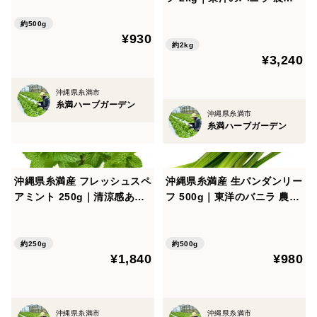
直送
学名：Musa spp
約500g
¥930
分類：バショウ科バショウ属
約2kg
¥3,240
原産地：東南アジア
沖縄方言名：ばしゃない・ばさない
沖縄県糸満市
保存方法：バナナスタンドや紐などに吊るして常温保存
糸満ハーブガーデン
沖縄県糸満市
で追熟してください。
糸満ハーブガーデン
気温が高い夏は冬よりも早く追熟が進みます。
沖縄県糸満産 フレッシュスペ
沖縄県糸満産 生パンダンリー
アミント 250g｜清涼感あふ
フ 500g｜東洋のバニラ 農家
れる香り
直送
約250g
約500g
¥1,840
¥980
沖縄県糸満市
沖縄県糸満市