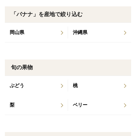
モチモチ食感で甘さ控えめ、ほなかな酸味が特徴です！
大きさは一般的なバナナ同じサイズ、ご自宅でバナナス
「バナナ」を産地で絞り込む
タンドや紐などに吊るして追熟させてください。
熟す前は紫と緑が混ざったような色をしています。
岡山県
沖縄県
少しずつ緑色だった部分が明るい赤色に変わってきま
す。
熟が進むと赤色の中にうっすらと黄色もみられます。
バナナからいい香りが出始め、手で触れた時に柔らかく
旬の果物
なっていれば食べごろです！
ぶどう
桃
完熟する前に冷蔵保存すると追熟が止まってしまいます
のでご注意ください。
室温にもよりますが4日から7日程度追熟し全体的にシュ
梨
ベリー
ガースポットが出てきたら一気に糖度が増し食べごろと
なります。
お好みの熟度になったバナナを野菜室などでほどよく冷