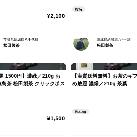
リックポスト ギフト包装可 T
ト ギフト包装可 TBG-036
約2g
¥2,100
茨城県結城郡八千代町
茨城県結城郡八千代町
松田製茶
松田製茶
 1500円】濃緑／210g お
【実質送料無料】お茶のギフ
 猿島茶 松田製茶 クリックポス
め放題 濃緑／210g 茶葉
約210g
¥1,500