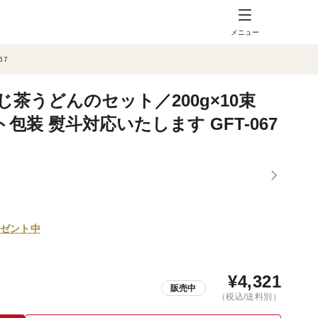
メニュー
67
茶うどんのセット／200g×10束
包装 熨斗対応いたします GFT-067
ゼント中
¥
4,321
販売中
（税込/送料別）