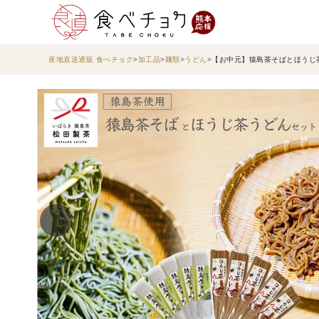
産地直送通販 食べチョク
加工品
麺類
うどん
【お中元】猿島茶そばとほうじ茶う