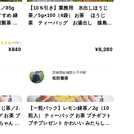
／85g
【10％引き】業務用 水出しほうじ
すめ 緑
茶／5g×100（4袋） お茶 ほうじ
田製茶 日
茶 ティーバッグ お湯出し 猿島
F-021
茶 松田製茶
4.8
(49件)
¥840
¥8,280
茨城県結城郡八千代町
松田製茶
じ茶／2.
【一煎パック】レモン緑茶／2g（10
 お茶 プ
煎入） ティーバッグ お茶 プチギフト
ちゃん ほ
プチプレゼント かわいい みたらしち
ゃん ほんの気持ち プレゼント クリッ