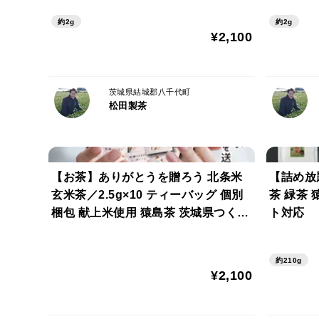
料無料 クリックポスト TBG-034
無料 ク
約2g
約2g
BG-037
¥2,100
茨城県結城郡八千代町
松田製茶
【お茶】ありがとうを贈ろう 北条米
【詰め放題
玄米茶／2.5g×10 ティーバッグ 個別
茶 緑茶
梱包 献上米使用 猿島茶 茨城県つくば
ト対応
市 TBG-033
約210g
¥2,100