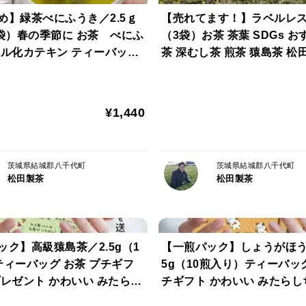
め】緑茶べにふうき／2.5ｇ
【売れてます！】ラベルレス
2袋）春の季節に お茶 べにふ
（3袋）お茶 茶葉 SDGs おす
チル化カテキン ティーバッグ
茶 深むし茶 煎茶 猿島茶 松
 日本茶インストラクター監
本茶インストラクター監修 LE
024
¥1,440
茨城県結城郡八千代町
茨城県結城郡八千代町
松田製茶
松田製茶
ック】高級猿島茶／2.5g（1
【一煎パック】しょうがほう
ティーバッグ お茶 プチギフ
5g（10煎入り）ティーバッグ
プレゼント かわいい みたらし
チギフト かわいい みたらし
ほんの気持ち プレゼント 送料
んの気持ち プレゼント クリックポス