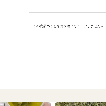
松田製茶は茨城県の南西部に位置する八千
ブラックアーチ農法という独自の農法によ
産地の特徴
この商品のことをお友達にもシェアしませんか
故郷は茨城県西部、かつての下総国。坂東
常総、八千代、境の3市2町の誇り「猿島茶
すべきもの。水運要衝の地に生まれた銘茶
国の名産として、多くの人々に親しまれま