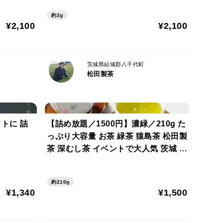
クポスト TBG-035
約2g
¥2,100
¥2,100
茨城県結城郡八千代町
松田製茶
トに 詰
【詰め放題／1500円】濃緑／210g た
っぷり大容量 お茶 緑茶 猿島茶 松田製
茶 深むし茶 イベントで大人気 茨城 日
本茶インストラクター監修 茶葉
約210g
¥1,340
¥1,500