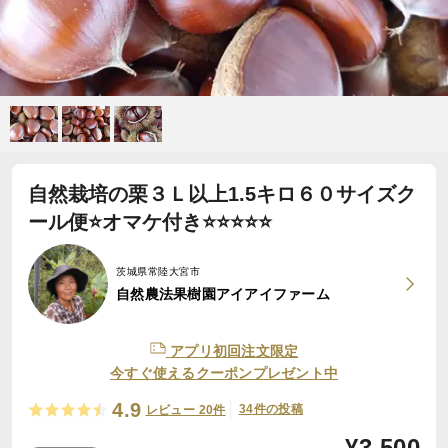
自然栽培の栗３Ｌ以上1.5キロ６０サイズク
ール便⭐オマケ付き⭐️⭐️⭐️⭐️⭐️
茨城県常陸大宮市
自然農法果樹園アイアイファーム
アプリ初回注文限定
今すぐ使えるクーポンプレゼント中
4.9
34件の投稿
レビュー 20件
¥
3,500