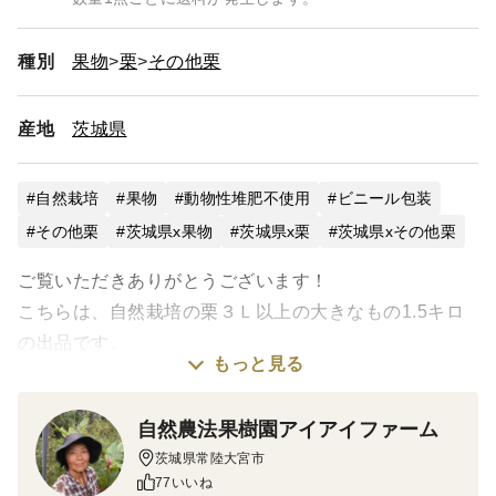
種別
果物
栗
その他栗
産地
茨城県
自然栽培
果物
動物性堆肥不使用
ビニール包装
その他栗
茨城県x果物
茨城県x栗
茨城県xその他栗
ご覧いただきありがとうございます！
こちらは、自然栽培の栗３Ｌ以上の大きなもの1.5キロ
の出品です。
もっと見る
60サイズのクール便でお届け致します⭐
自然農法果樹園アイアイファーム
自然栽培ですので置いておくと虫が出やすいです。届い
茨城県常陸大宮市
たら直ぐに調理、または熱処理して下さい。
77いいね