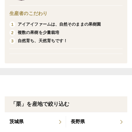
体に優しい自然栽培、自然農法栽培です。 １5年以上農
生産者のこだわり
薬を使用せず無肥料の畑で栽培しています。
アイアイファームは、自然そのままの果樹園
1
園内は自然の草木も一緒に生えていて、昆虫や小鳥その
複数の果樹を少量栽培
2
他の小動物達の住処になっています。
自然育ち、天然育ちです！
3
☆農薬を使用していません。
☆肥料も一切使用していません。
☆全て自然のちからで育っています。
☆ですから、作物内の水分も自然の水分です。
オマケお付けしてます⭐
「栗」を産地で絞り込む
⚪ヤマト運輸さんの６０サイズクール便でお送り致しま
す。
茨城県
長野県
⚪お届け日のご指定はできません。どうしてもご指定が