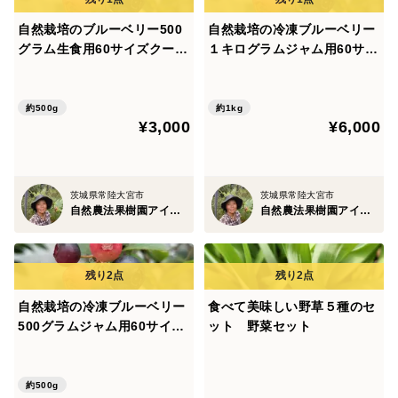
自然栽培のブルーベリー500
自然栽培の冷凍ブルーベリー
グラム生食用60サイズクール
１キログラムジャム用60サイ
便フルーツ果物
ズクール便フルーツ果物
約500g
約1kg
¥3,000
¥6,000
茨城県常陸大宮市
茨城県常陸大宮市
自然農法果樹園アイアイファーム
自然農法果樹園アイアイファーム
自然栽培の冷凍ブルーベリー
食べて美味しい野草５種のセ
500グラムジャム用60サイズ
ット 野菜セット
クール便フルーツ果物
約500g