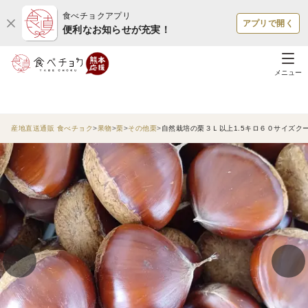
食べチョクアプリ
アプリで開く
便利なお知らせが充実！
メニュー
産地直送通販 食べチョク
果物
栗
その他栗
自然栽培の栗３Ｌ以上1.5キロ６０サイズクール便⭐