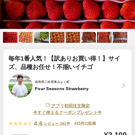
毎年1番人気！【訳ありお買い得！】サイ
ズ、品種お任せ！不揃いイチゴ
徳島県三好郡東みよし町
Four Seasons Strawberry
アプリ初回注文限定
今すぐ使えるクーポンプレゼント中
4.6
465件の投稿
レビュー 292件
¥
2,100