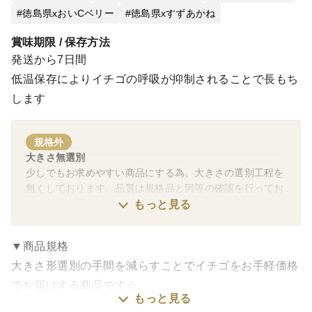
徳島県xおいCベリー
徳島県xすずあかね
賞味期限 / 保存方法
発送から7日間
低温保存によりイチゴの呼吸が抑制されることで長もち
します
規格外
大きさ無選別
少しでもお求めやすい商品にする為、大きさの選別工程を
無くしております。品質は規格品と同等の確認を行ってお
ります。
もっと見る
▼商品規格
大きさ形選別の手間を減らすことでイチゴをお手軽価格
でお届けする商品です☆
もっと見る
恋みのりは大きく酸味控えめの食べ応えのある品種⭐️