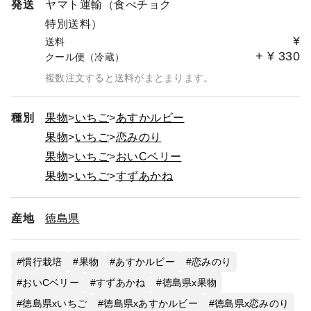
発送
ヤマト運輸（食べチョク
特別送料）
¥
送料
+
¥
330
クール便（冷蔵）
複数注文すると送料がまとまります。
種別
果物
いちご
あすかルビー
果物
いちご
恋みのり
果物
いちご
おいCベリー
果物
いちご
すずあかね
産地
徳島県
慣行栽培
果物
あすかルビー
恋みのり
おいCベリー
すずあかね
徳島県x果物
徳島県xいちご
徳島県xあすかルビー
徳島県x恋みのり