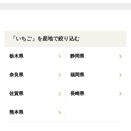
▼数量、分量の目安
ゴとともに 2023年4月8日 四国放送 Society5.
1箱で約1,100gのイチゴを詰めております。輸送時にイ
0事業 新規就農パッケージ 2021年12月6日 NHK
チゴが傷まないようにアコーディオン型のフレシキブル
徳島 遠隔で収穫体験 2021年10月28日 徳島新
トレーを使用してお送り致します。
聞 イチゴ生産マニュアル化
*詳しくは写真をご覧ください
「いちご」を産地で絞り込む
【内容量の目安】
栃木県
静岡県
あくまで目安となりますがスーパーで見かけるイチゴは
270g/P程度ですので約4パック分になります
奈良県
福岡県
▼栽培/生産方法、こだわり
佐賀県
長崎県
高設栽培にて生産することで衛生面にも配慮して栽培し
ております。
熊本県
▼注文に際しての注意点（配送方法や納期指定など）
イチゴを鮮度が良い状態でお届けしたいため、イチゴの