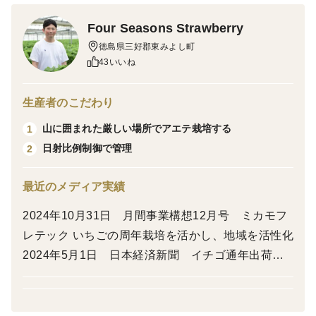
アスカルビーは酸味と甘味のバランスが絶妙な品種🍓
Four Seasons Strawberry
品質面は規格品と同様の基準になります☆
徳島県三好郡東みよし町
43いいね
▼商品概要
食べチョクでは初めての出品になりますが、弊社にて一
生産者のこだわり
番販売数の多い商品規格になります☆
山に囲まれた厳しい場所でアエテ栽培する
1
品種は届いてみてからのお楽しみ！
日射比例制御で管理
2
最近のメディア実績
▼品種・味の特徴・食べ方
品種は「恋みのり」、「アスカルビー」、5月下旬から
2024年10月31日 月間事業構想12月号 ミカモフ
は「すずあかね」の3種の何れかが届きます。
レテック いちごの周年栽培を活かし、地域を活性化
届いたイチゴの品種の確認方法は箱側面に記載の品種名
2024年5月1日 日本経済新聞 イチゴ通年出荷
をご確認ください
移住の呼び水に 2024年4月23日 NHK徳島 いち
ごの通年出荷で新規就農者を誘致へ 2024年1-2月
（全5回連載） 東みよし 水の丸物語 夏秋イチ