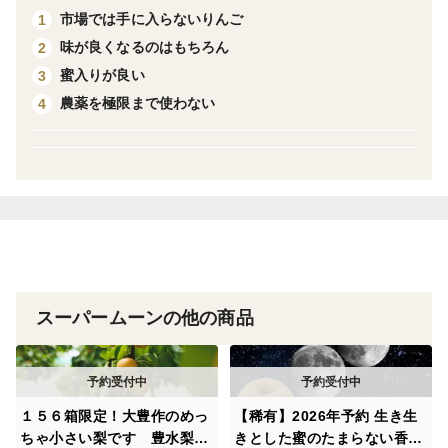
市場では手に入らないりんご
1
それは、「皮に栄養が詰まっている」から。りんごの皮
味が良くなるのはもちろん
2
には「エピカテキン」「プロシアニジン」「アントシア
蜜入りが良い
3
ニン」という3種類のポリフェノールをはじめ、「ペク
農薬を極限まで使わない
4
チン」という食物繊維や「カリウム」も含まれているん
です。このりんごジュースを飲めば、りんごをそのまま
食べるよりも手軽に栄養素を摂取出来ますよ♪
また「無加糖・無加水・無香料」で仕上げているスト
レートタイプなので、旬のりんごの味をそのまま味わえ
ます。お子様にも安心・安全の体に優しいりんごジュー
スは、春の贈答やご家庭用、またお中元にもおすすめで
スーパームーンの他の商品
す♪
売り切れ次第終了となりますので、ご注文はお早目に！
▼品種・味の特徴・食べ方
１５６箱限定！大豊作のめっ
【稀有】2026年予約 生き生
ちゃ小さい梨です 豊水梨
きとした蜜のたまらない香り
「偶然生まれたりんごジュース」に使用しているりんご