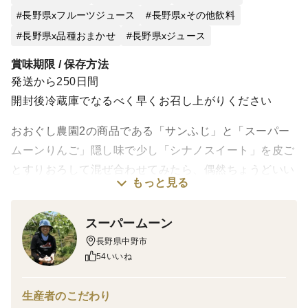
長野県xフルーツジュース
長野県xその他飲料
長野県x品種おまかせ
長野県xジュース
賞味期限 / 保存方法
発送から250日間
開封後冷蔵庫でなるべく早くお召し上がりください
おおぐし農園2の商品である「サンふじ」と「スーパー
ムーンりんご」隠し味で少し「シナノスイート」を皮ご
とすりおろして混ぜ合わせてみたら、偶然ちょうどいい
もっと見る
比率を発見しました☆その名も「偶然生まれたりんご
ジュース」。1本のりんごジュースには約8個分の完熟り
スーパームーン
んごを贅沢に使用しています♪
長野県中野市
54いいね
「皮は取り除くものじゃないの？」と思う方がいらっ
しゃるかもしれませんが、皮ごとすりおろす製法にして
生産者のこだわり
いるのは理由があります。