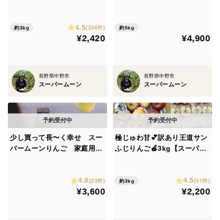
3ｋｇ 訳あり
スーパームーンりんご 家庭用
は以下の3種類です。
5kg
4.5
(106件)
約3kg
約5kg
¥2,420
¥4,900
・スーパームーンりんご
大きな満月に似ていることから名付けた「スーパームー
ンりんご」。
長野県中野市
長野県中野市
色は輝くような黄金色をしており、青りんごとは全く別
スーパームーン
スーパームーン
物です！
甘みが強く、蜜たっぷり！それなのに爽やかで後味スッ
キリ。
少し買って長〜く幸せ スー
極じゅわ甘💕訳あり王道サン
パームーンりんご 家庭用3k
ふじりんご🍎3kg【スーパー
・サンふじりんご
g
ムーンりんご1個付き】
まさに今が旬の「サンふじりんご」。
おおぐし農園2では「葉とらず栽培」を行っているた
4.8
4.5
(23件)
(57件)
約3kg
め、栄養バランスが良く、味わいに深みが出ており、と
¥3,600
¥2,200
ても濃厚なりんごとなっています◎