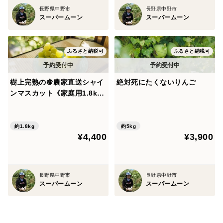
長野県中野市
長野県中野市
・シナノスイート
スーパームーン
スーパームーン
長野で生まれた甘ーいりんご
ふるさと納税可
ふるさと納税可
この3種類を皮ごとすりおろして偶然ちょうどいい比率
で混ぜ合わせたら、とっても美味しいりんごジュースが
出来ました♪ぜひお試しください！
樹上完熟の🍇農家直送シャイ
絶対死にたくないりんご
ンマスカット《家庭用1.8kg
／4〜7房入り》
▼数量、分量の目安
1000㎖×6本。
約1.8kg
約5kg
¥4,400
¥3,900
▼栽培/生産方法、こだわり
私たちは、農業を若い世代でも楽しめる業界にしたく、
長野県中野市
長野県中野市
伝統と最新技術をバランスよく取り入れながら、常に進
スーパームーン
スーパームーン
化を続けています。
そして私たちが作っているりんごは、誰でも安心して購