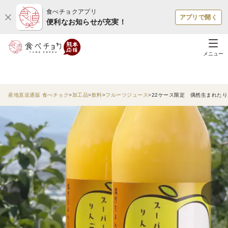
食べチョクアプリ
アプリで開く
便利なお知らせが充実！
メニュー
産地直送通販 食べチョク
加工品
飲料
フルーツジュース
22ケース限定 偶然生まれたり