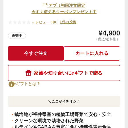
アプリ初回注文限定
今すぐ使えるクーポンプレゼント中
-
1件の投稿
レビュー 0件
¥
4,900
販売中
（税込/送料別）
今すぐ注文
カートに入れる
家族や知り合いにeギフトで贈る
eギフトとは？
＼ここがイチオシ／
栽培地が福井県産の植物工場野菜で安心・安全
クリーンな環境で栽培された野菜
ルテインやGABAを豊富に含む機能性表示食品