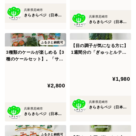
では柔らかな食感と苦さ・えぐみの無い味を実現しまし
兵庫県尼崎市
た。
きらきらベジ（日本山村硝子）
兵庫県尼崎市
きらきらベジ（日本山村硝子）
また、植物工場とは別に研究開発用のプラントを持って
いることも私たちの強みです。
ふるさと納税可
これまでに350品目以上の野菜の栽培実績があり、皆様
【目の調子が気になる方に】
3種類のケールが楽しめる【3
1週間分の「ぎゅっとルテイ
にお届けできる野菜を日々研究中です。
種のケールセット】。「サラ
ン きらきらケール」をお届
さらに自社で栄養成分を分析できる設備もあるため、栄
ダケール」4パック、「ぎゅ
け！「ぎゅっとルテイン き
養成分が安定した野菜をお届けいたします。
っとルテイン きらきらケー
らきらケール（60g）」7パ
¥1,980
ル」「ぎゅっとGABA きら
ックセット。
¥2,800
きらケール」各３パックの全
＜品種など＞
10パックのセットです。
・サラダケール（栄養機能食品）
兵庫県尼崎市
「葉野菜の女王」とも呼ばれる、スーパーフードで
きらきらベジ（日本山村硝子）
兵庫県尼崎市
す。特にビタミンCなどを多く含みます。
きらきらベジ（日本山村硝子）
・機能性表示食品「ぎゅっとルテイン きらきらケー
ふるさと納税可