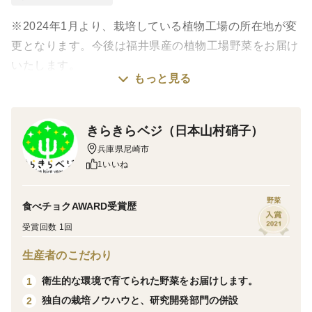
はお手数をおかけいたしますが、よろしくお願い申しあげ
※2024年1月より、栽培している植物工場の所在地が変
ます。
更となります。今後は福井県産の植物工場野菜をお届け
いたします。
もっと見る
※一部、セット構成が変更となります。
「おいしさまるごと いろいろサラダ」が「ぎゅっと
GABA きらきらケール」に変更させていただきます。
きらきらベジ（日本山村硝子）
兵庫県尼崎市
私たち日本山村硝子が15年以上の歳月をかけ研究開発を
1いいね
してきた植物工場野菜を「きらきらベジ」というブラン
ドで皆様にお届けいたします。
野菜
食べチョクAWARD受賞歴
受賞回数 1回
＜産地の特徴＞
生産者のこだわり
日本でトップシェアのガラスびんメーカーが「安心・安
全」「環境」「サステナブル」というコンセプトのもと
衛生的な環境で育てられた野菜をお届けします。
1
始めたのが植物工場事業です。
独自の栽培ノウハウと、研究開発部門の併設
2