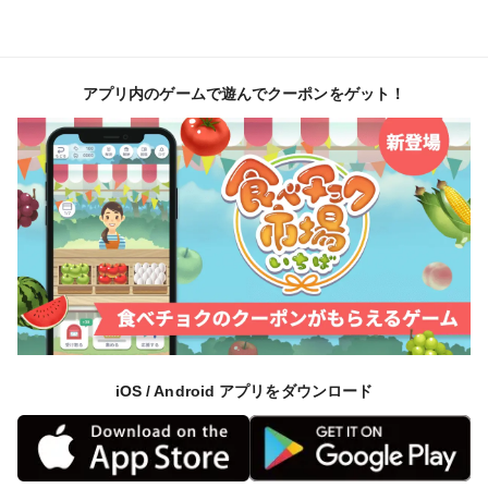
1パックお召し上がりいただくと、一日に必要な
GABAの半分の量を摂取することができます。
アプリ内のゲームで遊んでクーポンをゲット！
・サラダクレソン
爽やかな辛みと優しい苦みが特徴です。
お子様から幅広い年齢で人気です。
・ホワイトセロリ
葉の緑と茎の白色のコントラストが料理に映えます。
ほんのりとしたセロリの香りと味が楽しめ、セロリが
好きな方も苦手な方も召し上がっていただけますよ。葉
にはビタミンAが豊富に含まれているので、ぜひ、葉と
茎、両方をお楽しみください。
iOS / Android アプリをダウンロード