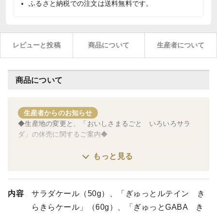
ふるさと納税での注文は送料無料です。
レビューと投稿
商品について
生産者について
商品について
生産者からのお知らせ
◆生産地の変更と、「おいしさまるごと いろいろサラ
ダ」の休売に関するご案内◆
１．生産地の変更について
もっと見る
現在、「きらきらベジ」は兵庫県尼崎市の植物工場で栽培
しておりますが、新工場が福井県のおおい町に完成し、今
後、そちらで栽培された商品を販売させていただきます。
内容
サラダケール（50g）、「ぎゅっとルテイン き
従いまして、これまでは兵庫県産でしたが、2024年1月以
らきらケール」（60g）、「ぎゅっとGABA き
降のお届けに関しては、福井県産となりますこと、ご了承