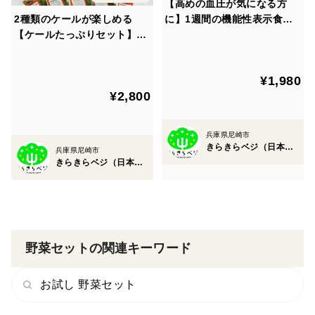
【高めの血圧が気になる方
ル」
2種類のケールが楽しめる
に】1週間の機能性表示食品
こちらもケールの一種です。ルテインという成分を豊
【ケールたっぷりセット】。
「ぎゅっとGABA きらきら
富に含んでおり、1パックで一日の必要量の1/2のルテイ
「サラダケール」5パック、
ケール」（7パックセット）
ンを摂取することが出来ます。
「ぎゅっとルテイン きらきら
¥1,980
ケール」5パックの全10パッ
植物工場野菜としては日本初となる機能性表示食品で
¥2,800
クのセットです。
す。
サラダケール同様、生でもおいしく食べていただけま
兵庫県尼崎市
すが、加熱しても栄養成分はそのままにおいしくいただ
きらきらベジ（日本山村硝子）
兵庫県尼崎市
きらきらベジ（日本山村硝子）
けますよ。
（ ルテインを10mg/⽇摂取すると、ブルーライトなど
の光による刺激から⽬を保護するとされ、年齢とともに
減少する 網膜⻩斑部の⾊素量を増加させることで⽬の
調⼦を整えることが報告されています。）
野菜セットの関連キーワード
・機能性表示食品「ぎゅっとGABA きらきらケール」
お試し 野菜セット
こちらはGABAを豊富に含んだケールになります。