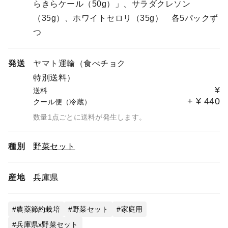
ください。
らきらケール（50g）」、サラダクレソン
また、これまでの兵庫県の植物工場につきましては、本年
（35g）、ホワイトセロリ（35g） 各5パックず
12月末をもちまして、閉鎖いたします。
つ
今後は福井県の新工場で、これまで以上に「安心安全な植
物工場野菜」をお届けできるよう、努めてまいります。
発送
ヤマト運輸（食べチョク
２．「おいしさまるごと いろいろサラダ」の休売につい
特別送料）
て
¥
送料
新工場への移管にあたり、諸般の事情により、「おいしさ
+
¥
440
クール便（冷蔵）
まるごと いろいろサラダ」の販売を一時休止させていた
だきます。
数量1点ごとに送料が発生します。
そのため、「おいしさまるごと いろいろサラダ」を含む
野菜セットの内容を変更させていただきます。代替品は
種別
野菜セット
「ぎゅっとGABA きらきらケール」となります。
変更日：2024年1月以降の発送分について
産地
兵庫県
※2023年12月中にご注文をいただいた方も、発送が1月以
降の方は対象となります。
農薬節約栽培
野菜セット
家庭用
より多くのお客様に「安心安全な植物工場野菜」をお届け
兵庫県x野菜セット
できるよう、引き続き取り組んで参りますので、お客様に