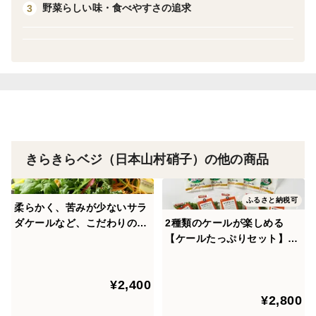
100年以上のものづくりのノウハウを応用し、高品質・
野菜らしい味・食べやすさの追求
3
高付加価値な野菜を皆様にお届けします。
私たちの作る野菜は、クリーンな環境で栽培されていま
す。野菜に付着している菌数も非常に少なく、サッと洗
うだけで召し上がっていただけます。
＜栽培のこだわり＞
きらきらベジ（日本山村硝子）の他の商品
美味しく、そして栄養価の高い野菜を栽培するため、こ
れまで15年以上の期間をかけ、それぞれの野菜に適した
ふるさと納税可
栽培条件を探り出してきました。
柔らかく、苦みが少ないサラ
ダケールなど、こだわりの野
2種類のケールが楽しめる
そのために、LED照明は照明メーカーと共同開発をする
菜「きらきらベジ」5品目の
【ケールたっぷりセット】。
など、その取り組みに妥協はありません。
お試しセットです。【5品目×
「サラダケール」5パック、
各2パック】
「ぎゅっとルテイン きらきら
例えばケールでは、固い、苦い、というイメージを持た
¥2,400
ケール」5パックの全10パッ
¥2,800
クのセットです。
れがちですが、長年の試行錯誤の結果、私たちのケール