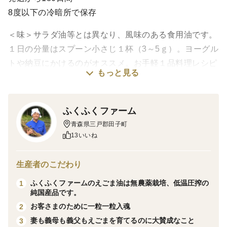
8度以下の冷暗所で保存
＜味＞サラダ油等とは異なり、風味のある食用油です。
１日の分量はスプーン小さじ１杯（3～5ｇ）。ヨーグル
トや納豆にかけるのがオススメ。お手軽１品料理レシピ
もっと見る
もお付けしています！
ふくふくファーム
＜栽培のこだわり＞栽培期間中農薬・化成肥料不使用
青森県三戸郡田子町
。植え付け、収穫、脱穀、天日乾燥も昔ながらの地元で
13いいね
引き継がれてきた栽培法を活用し自然の良さにこだわり
ました。
生産者のこだわり
ふくふくファームのえごま油は無農薬栽培、低温圧搾の
1
純国産品です。
＜産地の特徴＞冷涼な山間部なので昔から雑穀は育てら
お客さまのために一粒一粒入魂
2
れてきました。夏冬の寒暖差で糖度や旨味の高いにんに
妻も義母も義父もえごまを育てるのに大賛成なこと
3