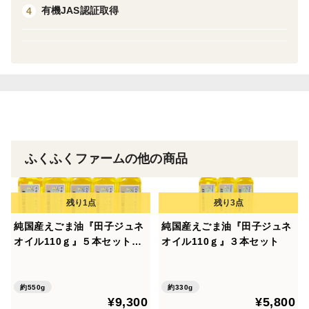
くで知られている田子町ですが、トマトなどの野菜も市
有機JAS認証取得
4
場の評価が高いです。
＜品種など＞田子町在来種黒エゴマ
ふくふくファームの他の商品
純国産えごま油『田子ジュネ
純国産えごま油『田子ジュネ
オイル110ｇ』５本セット
オイル110ｇ』３本セット
【おすすめの食べ方付き】
約550g
約330g
¥9,300
¥5,800