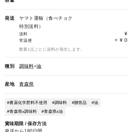
容量
発送
ヤマト運輸（食べチョク
特別送料）
¥
送料
+
¥
0
常温便
数量1点ごとに送料が発生します。
種別
調味料
油
産地
青森県
農薬化学肥料不使用
調味料
贈答品
油
青森県x調味料
青森県x油
賞味期限 / 保存方法
発送から180日間