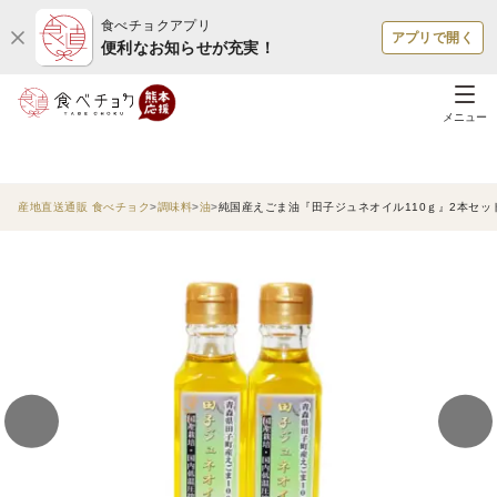
食べチョクアプリ
アプリで開く
便利なお知らせが充実！
メニュー
産地直送通販 食べチョク
調味料
油
純国産えごま油『田子ジュネオイル110ｇ』2本セッ