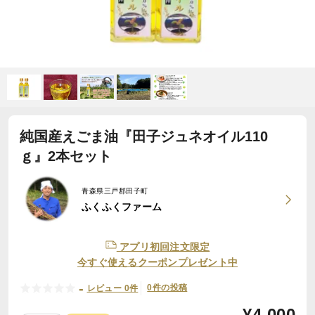
純国産えごま油『田子ジュネオイル110
ｇ』2本セット
青森県三戸郡田子町
ふくふくファーム
アプリ初回注文限定
今すぐ使えるクーポンプレゼント中
-
0件の投稿
レビュー 0件
¥
4,000