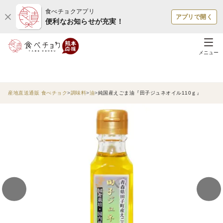
食べチョクアプリ
アプリで開く
便利なお知らせが充実！
メニュー
産地直送通販 食べチョク
調味料
油
純国産えごま油『田子ジュネオイル110ｇ』