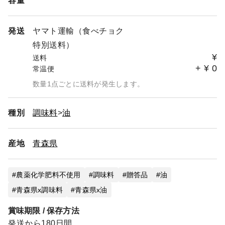
容量
発送
ヤマト運輸（食べチョク
特別送料）
¥
送料
+
¥
0
常温便
数量1点ごとに送料が発生します。
種別
調味料
油
産地
青森県
農薬化学肥料不使用
調味料
贈答品
油
青森県x調味料
青森県x油
賞味期限 / 保存方法
発送から180日間