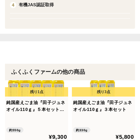
くで知られている田子町ですが、トマトなどの野菜も市
有機JAS認証取得
4
場の評価が高いです。
＜品種など＞田子町在来種黒エゴマ
ふくふくファームの他の商品
純国産えごま油『田子ジュネ
純国産えごま油『田子ジュネ
オイル110ｇ』５本セット
オイル110ｇ』３本セット
【おすすめの食べ方付き】
約550g
約330g
¥9,300
¥5,800