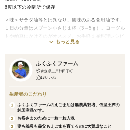
8度以下の冷暗所で保存
＜味＞サラダ油等とは異なり、風味のある食用油です。
１日の分量はスプーン小さじ１杯（3～5ｇ）。ヨーグル
トや納豆にかけるのがオススメ。お手軽１品料理レシピ
もっと見る
もお付けしています！
ふくふくファーム
＜栽培のこだわり＞栽培期間中農薬・化成肥料不使用
青森県三戸郡田子町
。植え付け、収穫、脱穀、天日乾燥も昔ながらの地元で
13いいね
引き継がれてきた栽培法を活用し自然の良さにこだわり
ました。
生産者のこだわり
ふくふくファームのえごま油は無農薬栽培、低温圧搾の
1
純国産品です。
＜産地の特徴＞冷涼な山間部なので昔から雑穀は育てら
お客さまのために一粒一粒入魂
2
れてきました。夏冬の寒暖差で糖度や旨味の高いにんに
妻も義母も義父もえごまを育てるのに大賛成なこと
3