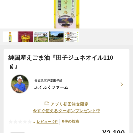
純国産えごま油『田子ジュネオイル110
ｇ』
青森県三戸郡田子町
ふくふくファーム
アプリ初回注文限定
今すぐ使えるクーポンプレゼント中
-
0件の投稿
レビュー 0件
¥
2,100