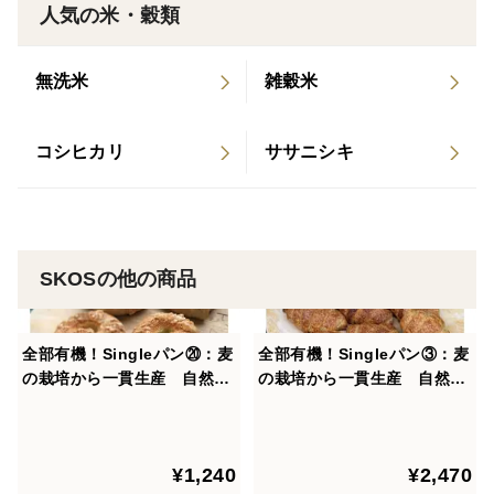
人気の米・穀類
・プチパン×2
有機小麦粉で作った小さいフランスパンです。
無洗米
雑穀米
・テーブルロール×2
有機小麦粉で作ったテーブルロールです。有機牛乳、
コシヒカリ
ササニシキ
有機卵を使用しています。
・ハニーブレッド×4
有機小麦粉で作った白いパンです。有機牛乳、有機卵
SKOSの他の商品
を使用しています。甘味にはちみつを使い、表面に自然
栽培米粉を振ってあります。
全部有機！Singleパン⑳：麦
全部有機！Singleパン③：麦
の栽培から一貫生産 自然栽
の栽培から一貫生産 自然栽
・ヘルンヘン：ザルツ×2
培有機小麦のみ使用した有機
培有機小麦のみ使用した有機
有機小麦粉で作ったオーストリアのセミハード系のパ
チーズベーグルセット【定期
クロワッサン×6
ンです。トッピングにシチリアの岩塩が載せてありま
会員様へおすすめ】
¥1,240
¥2,470
す。