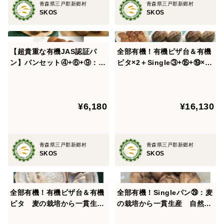
青森県三戸郡新郷村
青森県三戸郡新郷村
グラニュー糖、有機上新粉(青森県産)
SKOS
SKOS
［ヘルンヘン：ザルツ］有機小麦粉（青森県産)、有機
酵母、有機オリーブ油、食塩、有機卵、有機モルトフラ
ワー
【超貴重な有機JAS認証パ
全部有機！有機ピザ台＆有機
ン】パンセット④+⑥+⑨：麦
ピタ×2＋Single③+⑮+⑲×2
［キャラメルムーン］有機小麦粉(青森県産)、有機牛
の栽培から一貫生産 自然栽
+㉙×2 麦の栽培から一貫生
乳、有機酵母、有機卵、有機グラニュー、有機オリーブ
培小麦のみ使用したパンセッ
産 自然栽培有機小麦のみ使
油、食塩、有機甘麹〔トッピング〕有機グラニュー糖、
ト+自然栽培小麦のみ使用し
用した有機ピザ台有機ピタ
有機小麦粉(青森県産)、有機卵、有機牛乳、有機オリー
¥6,180
¥16,130
たテーブルロール×8+食パン×
+各種有機パン
2
ブ油
［ガーリックフランス］有機小麦粉（青森県産)、有機
青森県三戸郡新郷村
青森県三戸郡新郷村
酵母、食塩、有機アホエンオイル、有機モルトフラワー
SKOS
SKOS
［食パン］有機小麦粉(青森県産)、有機牛乳、有機酵
母、有機グラニュー糖、有機卵、有機オリーブ油、食
塩、有機甘麹
全部有機！有機ピザ台＆有機
全部有機！Singleパン㉙：麦
ピタ 麦の栽培から一貫生
の栽培から一貫生産 自然栽
産 自然栽培有機小麦のみ使
培有機小麦のみ使用した有機