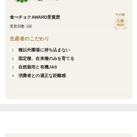
■世の中にほとんどない貴重な有機JAS対応のパンで
※ 発送日について
加工品などは受注生産のため、日程に余裕をもってオー
す。■
その他
食べチョクAWARD受賞歴
ダーいただけると幸いです。
※配送業者について
受賞回数 1回
材料にこだわりぬいた小さめのパンのセット+食パン
「ヤマト運輸」を使用します。
生産者のこだわり
です。
※発送荷姿について
冷凍便についても段ボールで発送しています。ヤマトさん
有機小麦は自社で自然栽培したものを自社で製粉しま
種以外圃場に持ち込まない
1
が冷凍（-15度以下）で配達してくれるため段ボールで発
した。自然栽培の有機米から有機麹を作り、その有機麹
固定種、在来種のみを育てる
2
送したほうが冷凍維持が期待されるからです。もし、到着
で有機甘麹を作り、その有機甘麹と有機ご飯と、自然栽
時に解凍されていた等の場合は輸送事故ですので至急ヤマ
自然栽培と有機JAS
3
トさんに言ってください。
培の麦の有機ふすまから有機酵母を起こしています。有
消費者との適正な距離感
4
機油もノントランスファットのものを使用しています。
※現在諸般の影響により、一部材料の入荷がかなり遅れた
品質保持剤等は入っていないので、老化防止のため焼
りしているため出荷が予定以上に遅れる場合がありますの
き立てを冷凍してのお届けになります。自然解凍してそ
で、ご了承ください。
のままで、或いは凍ったままオーブントースター等で
トーストしてお好みのサイズに切ってお召し上がりくだ
さい。