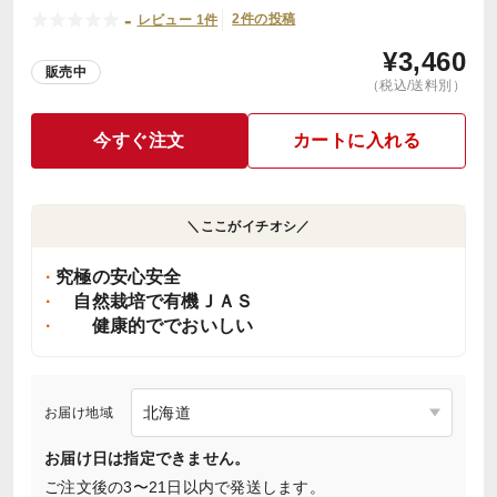
-
2件の投稿
レビュー 1件
¥
3,460
販売中
（税込/送料別）
今すぐ注文
カートに入れる
＼ここがイチオシ／
究極の安心安全
自然栽培で有機ＪＡＳ
健康的ででおいしい
お届け地域
お届け日は指定できません。
ご注文後の3〜21日以内で発送します。