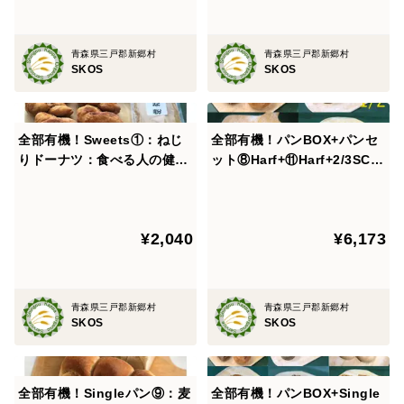
・キャラメルムーン×2
青森県三戸郡新郷村
青森県三戸郡新郷村
有機小麦粉に有機牛乳、有機卵を使用して作ったパン
SKOS
SKOS
に、自然栽培小麦と有機グラニュー糖のトッピングを載
せました。再加熱時に強めに焼くとカラメル風の味にな
全部有機！Sweets①：ねじ
全部有機！パンBOX+パンセ
ります。
りドーナツ：食べる人の健康
ット⑧Harf+⑪Harf+2/3SCo
を考えた有機JAS対応ねじり
mp：麦の栽培から一貫生
・ガーリックフランス
ドーナツ×8（有機甜菜糖入り
産 自然栽培小麦のみ使用し
有機小麦粉で作ったフランスパンに自然栽培ニンニク
有機黄な粉付き）
た基本のパンBOX+パン2種+
¥2,040
¥6,173
Sweets2種
で作ったアホエンオイルをかけてあります。自然栽培の
ニンニクゆえのさわやかでと後に引きずらないニンニク
臭をお楽しみください。
青森県三戸郡新郷村
青森県三戸郡新郷村
SKOS
SKOS
・食パン
自然栽培の有機小麦のみを使用して作った有機食パンで
す。
全部有機！Singleパン⑨：麦
全部有機！パンBOX+Single