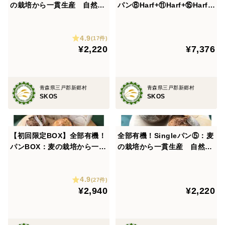
の栽培から一貫生産 自然栽
パン⑧Harf+⑪Harf+⑮Harf+
培有機小麦のみ使用した有機
1/3⑫+2/3SComp：麦の栽培
※画像はパンセット④＋食パンになります。画像のうち
JAS対応食パン2個【定期会
から一貫生産 自然栽培小麦
のメロンパンがハニーブレッドに置き換わったセットで
4.9
員様へおすすめ】
のみ使用した基本のパンBOX
(17件)
¥2,220
¥7,376
+パン4種+Sweets2種
す。
※パンは冷凍でのお届けになります。
※解凍後はお早めにお召し上がりください。
青森県三戸郡新郷村
青森県三戸郡新郷村
SKOS
SKOS
［原材料］
［プチパン］有機小麦粉（青森県産)、有機小麦全粒粉
【初回限定BOX】全部有機！
全部有機！Singleパン⑤：麦
パンBOX：麦の栽培から一貫
の栽培から一貫生産 自然栽
（青森県産)、有機酵母、食塩、有機モルトフラワー
生産 自然栽培小有機麦のみ
培有機小麦のみ使用した有機
［テーブルロール］有機小麦粉(青森県産)、有機牛乳、
使用した基本の有機パンBOX
フランス田舎パン【定期会員
有機酵母、有機甘麹、有機グラニュー糖、有機卵、有機
4.9
様へおすすめ】
(27件)
¥2,940
¥2,220
オリーブ油、食塩
［ハニーブレッド］有機小麦粉(青森県産)、牛乳、有機
酵母、はちみつ、有機卵、有機オリーブ油、食塩、有機