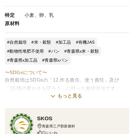
複数セットのオーダーをした場合、箱の容量計算がうまく
いかないことがあります。もし2箱になってる場合、事前
特定
にお問い合わせにてご相談くださればご希望の商品を組み
小麦、卵、乳
合わせた商品を登録いたします。そうすると1箱で済むこ
原材料
とがあります。
パンのスライス等指定しようとしているお客様へ
自然栽培
米・穀類
加工品
有機JAS
パンのスライス等指定すると新規で作らなければならなく
動物性堆肥不使用
パン
青森県x米・穀類
なるので、納期が遅れることがあります。ご了承くださ
青森県x加工品
青森県xパン
い。
また、スライス幅は〇〇㎜等、厚さを㎜で指定していただ
〜SDGsについて〜
けると助かります。
自然栽培はSDGsの「12.作る責任、使う責任」及び
・参考 市販食パン4枚切り相当：31㎜、市販食パン6枚
「15.陸の豊かさも守ろう」に叶った栽培方法です。
切り相当：20㎜、ハード系は15㎜の依頼が多いです。
もっと見る
自然栽培を行うことによって、生物多様性を確保し、負
定期購入をご希望のお役様へ
荷を最小限にすることを意識しています。
初回オーダー日を必ず1週間以上先にしてください。1週回
SKOS
以内だと対応できないので、大変申し訳ないのですが一旦
◎◎超貴重な有機JAS認証パン◎◎
キャンセルさせていただきます。
青森県三戸郡新郷村
71いいね