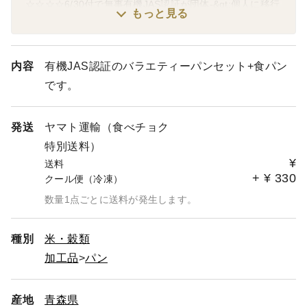
☆☆☆☆6/30付で無事有機JAS認証が団体-&gt;個人に移行
もっと見る
完了しました。これでまた有機JASマーク付き商品が届き
ますので安心してオーダーください。☆☆☆☆
内容
有機JAS認証のバラエティーパンセット+食パン
■■現在非常に好評いただいている有機JAS認証の自然栽培
です。
パン＆Sweets。オーダーが非常に多くなっていて、発送
までに3日～20日かかっています。お待たせして大変申し
訳ありませんが、ご了承ください。■■
発送
ヤマト運輸（食べチョク
特別送料）
すぐに製品をお手にしたい方は他店での購入をお勧めしま
¥
送料
す。
+
¥
330
クール便（冷凍）
※天候に左右される農作業との兼ね合いもあるので、出荷
数量1点ごとに送料が発生します。
日の指定はできませんが、この日は避けて、或いは2週間
以上先付であれば対処できる可能性が高いので、その場合
種別
米・穀類
は特記事項にご記入ください。
加工品
パン
複数セット以上の商品をオーダーしようとしているお客様
へ▲
産地
青森県