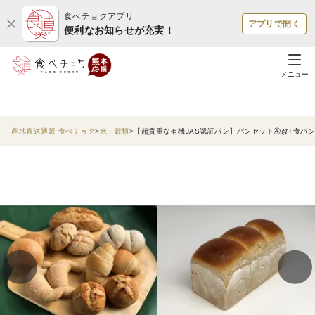
食べチョクアプリ
アプリで開く
便利なお知らせが充実！
メニュー
産地直送通販 食べチョク
米・穀類
【超貴重な有機JAS認証パン】パンセット④改+食パ