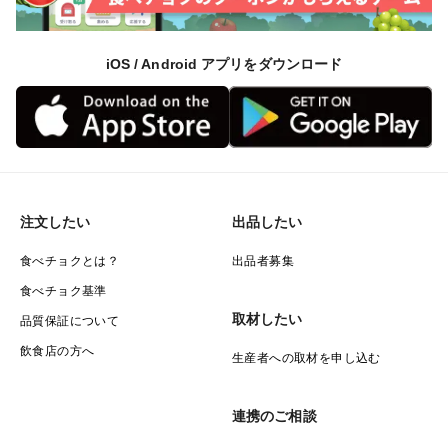
▼保存・賞味期限について
野菜が到着後は速やかに開封し冷蔵をオススメ致しま
iOS / Android アプリをダウンロード
す。根菜類はしばらく常温で持ちますが葉野菜は冷蔵の
上3日前後が美味しく頂ける期間です。尚、農薬を極力
減らして栽培しています。出荷時の洗浄及びチェックは
しておりますが天候等により虫や汚れが有る場合も有り
ます。調理の前には洗浄と確認をお願いいたします。
▼贈答・ギフト希望のお客様へ
注文したい
出品したい
基本的にご自宅用・ギフト用に関わらず綺麗に袋詰め梱
食べチョクとは？
出品者募集
包してありますが、ご注文の際にご連絡頂ければ、箱内
食べチョク基準
の調理法案内の袋に貼付させて頂きます。是非ご利用く
取材したい
品質保証について
ださい。
飲食店の方へ
生産者への取材を申し込む
お祝い用の『短冊熨斗』シール
お中元に向けての『お中元短冊熨斗』シール
連携のご相談
お誕生日用の『ハッピーバースディ』シール追加致し
ました！