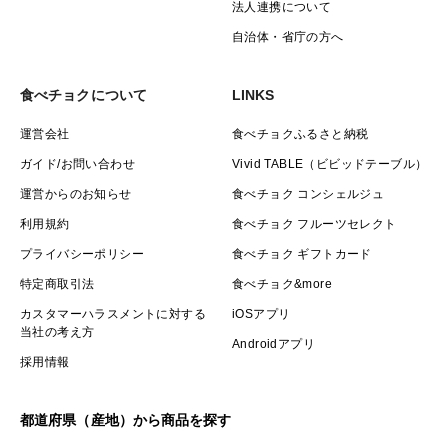
法人連携について
※シールの大きさはスマホより少し大きいサイズです。
自治体・省庁の方へ
尚、熨斗は無地・表書き有り(内容明記下さい)をご指定
頂ければ準備させて頂きます。
食べチョクについて
LINKS
運営会社
食べチョクふるさと納税
ガイド/お問い合わせ
Vivid TABLE（ビビッドテーブル）
運営からのお知らせ
食べチョク コンシェルジュ
利用規約
食べチョク フルーツセレクト
プライバシーポリシー
食べチョク ギフトカード
特定商取引法
食べチョク&more
カスタマーハラスメントに対する
iOSアプリ
当社の考え方
Androidアプリ
採用情報
都道府県（産地）から商品を探す