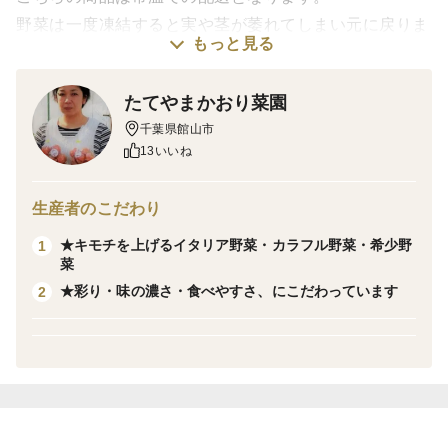
野菜は一度凍結すると実や茎が萎れてしまい元に戻りま
もっと見る
せん。
お届けの地域と日程をご確認の上、ご注文をお願い致し
たてやまかおり菜園
ます。
千葉県館山市
13いいね
※千葉県台風に続きコロナ感染症・長雨の影響により野
菜の販売先に大変苦慮しております、どうぞ応援お願い
生産者のこだわり
致します！
★キモチを上げるイタリア野菜・カラフル野菜・希少野
1
▼商品概要
菜
年間130種以上の季節の野菜から選び抜いた安全安心野
★彩り・味の濃さ・食べやすさ、にこだわっています
2
菜セットです。※画像は一例です、季節や週内でもお届
けの種類は少しずつ変わります。
農薬は極力控えております。
普段はホテルやレストラン、和食のお店等に納品してい
ます
▼品種・味の特徴