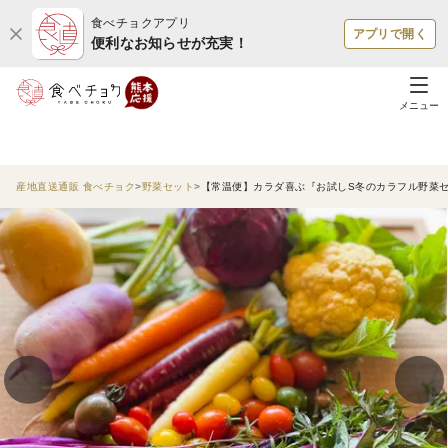
食べチョクアプリ
アプリで開く
便利なお知らせが充実！
メニュー
産地直送通販 食べチョク
野菜セット
【常温便】カラダ喜ぶ『お試しS冬のカラフル野菜セ