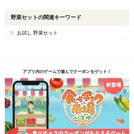
今やイタリア野菜も和食に多く使われています。普段味
わえない野菜も多いので、オリジナルの調理メモを同梱
野菜セットの関連キーワード
しています。
▼数量、分量の目安
お試し 野菜セット
Sサイズの場合、60サイズの箱に大人1～2人分で数日頂
ける程度の量が入っています。
▼栽培/生産方法、こだわり
水分調整により野菜の味を引き出し、極力農薬を使わな
アプリ内のゲームで遊んでクーポンをゲット！
い方法(基準の1/10以下)にて生産しております。
▼最短発送日について
天候や野菜の成長具合も有るので、最短の発送はご注文
頂いた日より2日後からとさせて頂きます。
ご理解の程よろしくお願いいたします。
▼配送地域についてのご注意
お届けに2日以上かかるエリア(北海道・九州・離島)に
は発送していませんのでご注意ください。