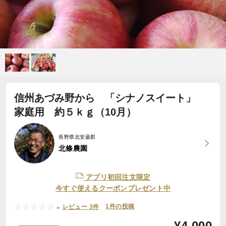
信州あづみ野から 「シナノスイート」
家庭用 約５ｋｇ（10月）
長野県北安曇郡
北條農園
アプリ初回注文限定
今すぐ使えるクーポンプレゼント中
-
1件の投稿
レビュー 3件
¥
4,000