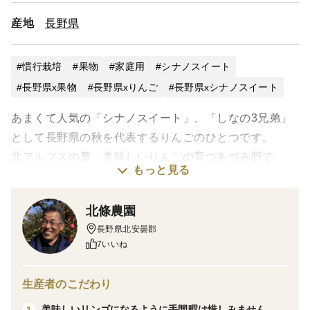
産地
長野県
慣行栽培
果物
家庭用
シナノスイート
長野県x果物
長野県xりんご
長野県xシナノスイート
あまくて人気の「シナノスイート」、「しなの3兄弟」
として長野県の秋を代表するりんごのひとつです。
北アルプスの麓、美味しいりんごの育つあづみ野で
もっと見る
りんごが美味しくなるように丹精込めて育てました。
北條農園
贈答規格ではありませんが味は全く変わりません。
長野県北安曇郡
＊直売所の袋詰めで販売している規格ですので着色のム
7いいね
ラや軽い枝擦れなども含まれます。
生産者のこだわり
採りたてが最もりんごの風味を楽しめますが冷蔵で2～3
美味しいリンゴになるように手間暇は惜しみません。
1