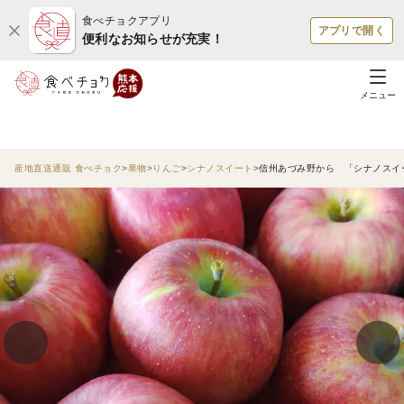
食べチョクアプリ
アプリで開く
便利なお知らせが充実！
メニュー
産地直送通販 食べチョク
果物
りんご
シナノスイート
信州あづみ野から 「シナノスイ