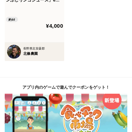
ンふじリンゴジュース」6本
入り
約6ℓ
¥4,000
長野県北安曇郡
北條農園
アプリ内のゲームで遊んでクーポンをゲット！