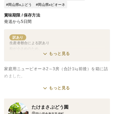
岡山県xぶどう
岡山県xピオーネ
賞味期限 / 保存方法
発送から5日間
訳あり
生産者都合による訳あり
粒が小さめのため。
もっと見る
家庭用ニューピオーネ2～3房（合計1㎏前後）を箱に詰
めました。
もっと見る
［内容量］
2～3房（合計1㎏前後）
たけまさぶどう園
［産出地域］
岡山県倉敷市真備町