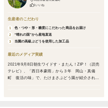
岡山県
1いいね
※ 天候等により種が入る場合があります。
生産者のこだわり
※ 生鮮食品ですので、商品到着後冷蔵庫に入れ、お早
色・つや・形・糖度にこだわった商品をお届け
1
めにお召し上がりください。
“晴れの国”から産地直送
2
当園の高級ぶどうを使用した加工品
3
最近のメディア実績
2021年9月8日朝生ワイドす・またん！ZIP！（読売
テレビ）、「西日本豪雨」から３年 岡山・真備
町 復活の味」で、たけまさぶどう園が紹介されま
した。