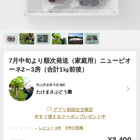
7月中旬より順次発送（家庭用）ニューピオ
ーネ2～3房（合計1㎏前後）
岡山県倉敷市真備町
たけまさぶどう園
アプリ初回注文限定
今すぐ使えるクーポンプレゼント中
-
0件の投稿
レビュー 0件
¥
3,400