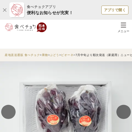
食べチョクアプリ
アプリで開く
便利なお知らせが充実！
メニュー
産地直送通販 食べチョク
果物
ぶどう
ピオーネ
7月中旬より順次発送（家庭用）ニューピ