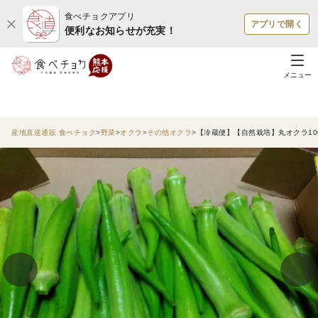
食べチョクアプリ
アプリで開く
便利なお知らせが充実！
メニュー
産地直送通販 食べチョク
野菜
オクラ
その他オクラ
【冷蔵便】【自然栽培】丸オクラ100