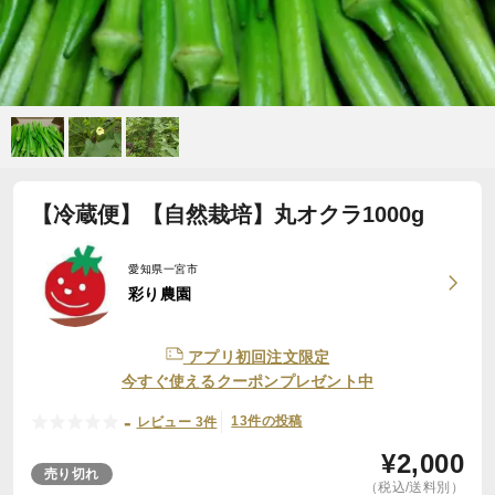
【冷蔵便】【自然栽培】丸オクラ1000g
愛知県一宮市
彩り農園
アプリ初回注文限定
今すぐ使えるクーポンプレゼント中
-
13件の投稿
レビュー 3件
¥
2,000
売り切れ
（税込/送料別）