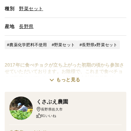
種別
野菜セット
産地
長野県
農薬化学肥料不使用
野菜セット
長野県x野菜セット
2017年に食べチョクが立ち上がった初期の頃から参加さ
せていただいております。お陰様で、これまで食べチョ
クで販売させていただいた全商品の合計販売件数が
もっと見る
10,000件を超えました。本当にありがとうございます。
これからもお客様に満足していただけるような野菜作り
に励んでいきたいと思っています。
くさぶえ農園
長野県佐久市
91いいね
私たちの「くさぶえ野菜」は浅間山、蓼科山、そして北
アルプスを望む、標高約千メートルの高原で大切に育て