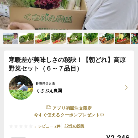
寒暖差が美味しさの秘訣！【朝どれ】高原
野菜セット（６～７品目）
長野県佐久市
くさぶえ農園
アプリ初回注文限定
今すぐ使えるクーポンプレゼント中
-
22件の投稿
レビュー 2件
¥
2,246