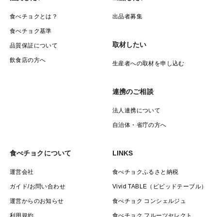
ジャガイモ、大根、ニンジン、カブ、赤カブ、ビーツな
食べチョクとは？
出品者募集
ど
食べチョク基準
取材したい
品質保証について
飲食店の方へ
※画像は、お届けする野菜の季節ごとのイメージになり
生産者への取材を申し込む
ます。
※料理画像は、野菜セットSをお送りしたお客様の実際
連携のご相談
のお料理写真です。
法人連携について
自治体・省庁の方へ
食べチョクについて
LINKS
運営会社
食べチョクふるさと納税
ガイド/お問い合わせ
Vivid TABLE（ビビッドテーブル）
運営からのお知らせ
食べチョク コンシェルジュ
利用規約
食べチョク フルーツセレクト