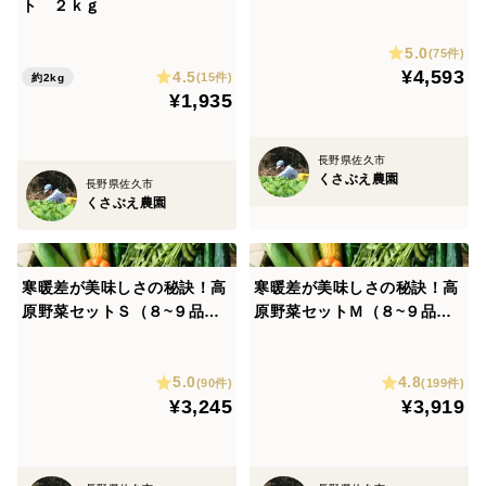
な作業です。
ト ２ｋｇ
目）
この作業には、うちの家族以外に近くの主婦の方数名に
5.0
(75件)
手伝っていただいています。大変な作業なのですが、み
¥4,593
4.5
(15件)
約2kg
んな野菜が大好きで、和気あいあいと楽しそうに作業を
¥1,935
してくださっていて、本当に感謝しています。
工業製品のように全ての野菜を均一に揃えて栽培し、収
長野県佐久市
くさぶえ農園
穫することは困難ですが、「これぐらいのサイズなら使
長野県佐久市
くさぶえ農園
いやすいよね」、「この組み合わせなら料理しやすいか
な」、「少し虫食い跡があるけど、この程度なら調理し
て問題ないね」、「この形かわいいね！」など、主婦の
寒暖差が美味しさの秘訣！高
寒暖差が美味しさの秘訣！高
厳しい目、時に野菜に対する優しい目で調整作業をして
原野菜セットＳ（８~９品
原野菜セットＭ（８~９品
目）
目）
います。
また、「前回、この野菜食べて、美味しかった！」、
5.0
4.8
(90件)
(199件)
「こんな風に料理したら、子供たちが喜んで食べた
¥3,245
¥3,919
よ！」とお届けしている野菜を一緒に食べていただきな
がら、「これはお客様にも喜んでもらえるね！」と想像