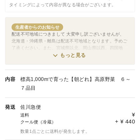
タイミングによって内容が異なる場合がございます。
生産者からのお知らせ
配送不可地域につきまして 大変申し訳ございませんが、
北海道・沖縄県・離島は配送不可地域となります。予めご
了承ください。また、宮城県以北、岡山県以西、四国地
方、九州地方へのお届けは発送日から翌々日以降のお届け
もっと見る
となりますので、ご了承ください。翌日に届かない地域の
方からのご注文には、こちらから発送日とお届け日の確認
のメールを送らせていただきます。お客様からの確認が取
内容
標高1,000mで育った【朝どれ】高原野菜 ６～
れてから、注文を確定させていただきますので、よろしく
７品目
お願いいたします。
発送
佐川急便
¥
送料
+
¥
440
クール便（冷蔵）
数量1点ごとに送料が発生します。