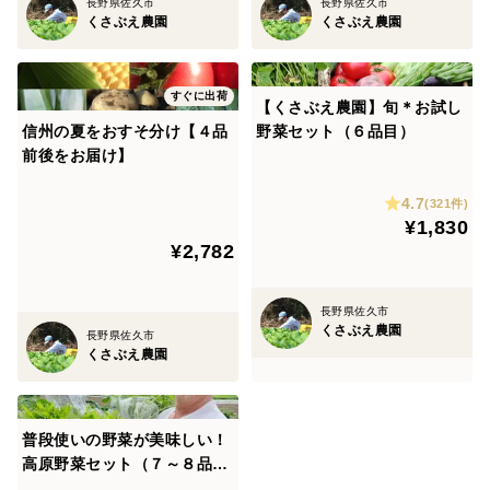
しながら出荷しています。
長野県佐久市
長野県佐久市
くさぶえ農園
くさぶえ農園
そんな普段使いの野菜を中心として、主婦の目線で袋詰
めした野菜を、皆様の食卓に届けていきます。
すぐに出荷
【くさぶえ農園】旬＊お試し
信州の夏をおすそ分け【４品
野菜セット（６品目）
◯ 春のお届け ◯
前後をお届け】
まだまだ寒いので無加温のハウスで育てた野菜が中心で
4.7
(321件)
す。６月頃から露地栽培の野菜に移行していきます。
¥1,830
¥2,782
＜葉菜類＞
長野県佐久市
キャベツ、レタス、ロメインレタス、オークレタス、
くさぶえ農園
長野県佐久市
ルーコラ、チンゲンサイ、小松菜、ホーレンソウ、小ネ
くさぶえ農園
ギ、ブロッコリー、葉タマネギ、ミックスレタス、水
菜、からし菜など
＜根菜類＞
普段使いの野菜が美味しい！
高原野菜セット（７～８品
大根、カブなど
目）