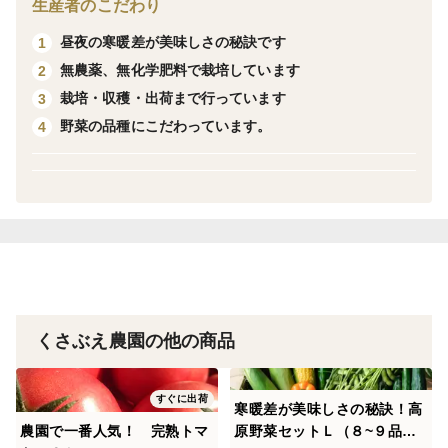
生産者のこだわり
ています。
昼夜の寒暖差が美味しさの秘訣です
1
無農薬、無化学肥料で栽培しています
2
ここでは昼夜の寒暖の差が大きいため、「くさぶえ野
栽培・収穫・出荷まで行っています
3
菜」は甘みがとても強く、ギュッと凝縮された野菜本来
野菜の品種にこだわっています。
4
の旨味をお楽しみいただけます。
普段使いの野菜を中心として、年間約60種類の野菜を
作っています。この商品では【朝どれ】の野菜６~７品目
をお届けさせていただきます。
出荷日には、収穫してきた野菜を作業場で調整して、袋
詰めを行います。傷んだ葉はないか、虫食いの葉はない
くさぶえ農園の他の商品
か、虫はいないか、など、１つ１つ確認をしながら重さ
を計り、袋に詰めていきます。この作業が根気がいる大
すぐに出荷
寒暖差が美味しさの秘訣！高
変な作業なのですが、お客様に届ける野菜のとても重要
農園で一番人気！ 完熟トマ
原野菜セットＬ（８~９品