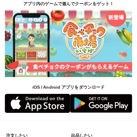
新ジャガイモ、大根、ニンジン、カブなど
アプリ内のゲームで遊んでクーポンをゲット！
◯ 秋のお届け ◯
夏野菜もそろそろ終わりです。収穫の秋を堪能してくだ
さい。
＜果菜類＞
トマト、ピーマン、カラーピーマン、ナス、モロッコイ
ンゲンなど
iOS / Android アプリをダウンロード
＜葉菜類＞
キャベツ、レタス、ロメインレタス、オークレタス、ブ
ロッコリー、カリフラワー、タマネギ、セロリー、小松
菜、ホーレンソウ、白菜、シュンギク、チンゲンサイ、
壬生菜、水菜、からし菜、長ネギ、ミックスレタスなど
＜根菜類＞
注文したい
出品したい