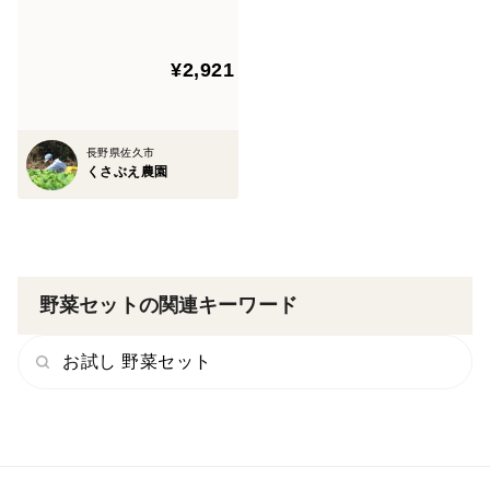
◯ 夏のお届け ◯
¥2,921
梅雨前後から夏野菜がいよいよ登場します。やっぱり夏
野菜が入ると顔ぶれも賑やかになります。畑からの恵み
長野県佐久市
を満喫してください。
くさぶえ農園
＜果菜類＞
トマト、キュウリ、四葉キュウリ、ピーマン、カラー
ピーマン、ナス、枝豆、ズッキーニ、モロッコインゲ
野菜セットの関連キーワード
ン、スウィートコーンなど
＜葉菜類＞
お試し 野菜セット
キャベツ、レタス、ロメインレタス、オークレタス、ブ
ロッコリー、タマネギ、セロリー、小松菜、ホーレンソ
ウ、チンゲンサイ、小ネギ、ミックスレタスなど
＜根菜類＞