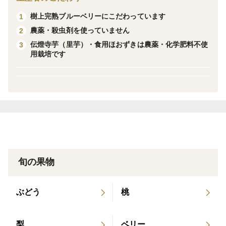
樹上完熟ブルーベリーにこだわっています
1
7月のブルーベリージャムは
農薬・殺虫剤を使っていません
2
果実2ｋｇを仕込むとジャムが約20個できるので、
伝燈寺芋（里芋）・食用ほおずきは農薬・化学肥料不使
3
ジャム1個（120ｇ）当たり約100ｇのブルーベリーが使
用栽培です
われています。
大粒種を使っているので皮や種が少なく、どちらかとい
うとなめらかです。
また、8月のブルーベリージャムは
果実2ｋｇを仕込むとジャムが約25個できるので、
ジャム1個（120ｇ）当たり約80ｇのブルーベリーが使
旬の果物
われています。
比較的小粒種を使っているので果実ゴロゴロ感を楽しめ
ます。
ぶどう
桃
ともにジャムの糖度は52度です。
梨
ベリー