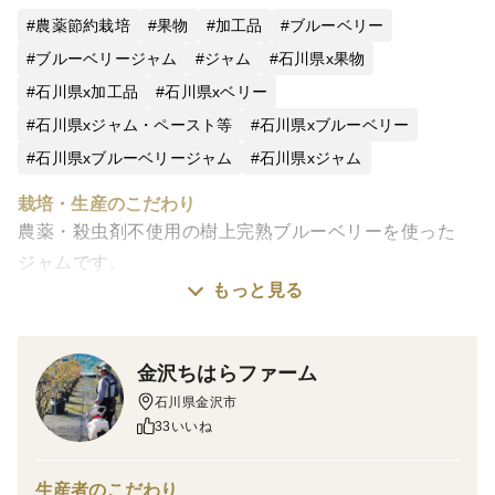
農薬節約栽培
果物
加工品
ブルーベリー
ブルーベリージャム
ジャム
石川県x果物
石川県x加工品
石川県xベリー
石川県xジャム・ペースト等
石川県xブルーベリー
石川県xブルーベリージャム
石川県xジャム
栽培・生産のこだわり
農薬・殺虫剤不使用の樹上完熟ブルーベリーを使った
ジャムです。
もっと見る
7月に採れるブルーベリーの品種は大粒でさわやかな甘
みが特徴、
金沢ちはらファーム
8月に採れるブルーベリーの品種はとにかく甘みが強い
石川県金沢市
のが特徴です。
33いいね
それぞれのブルーベリーを生かしたジャムの
味比べができるセットです！
生産者のこだわり