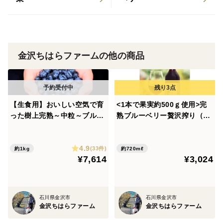
＜お召し上がり方＞
トーストなどに塗ったり、
ヨーグルトなどに混ぜたりしてお召し上がりください。
金沢ちはらファームの他の商品
保存方法など
開封後は冷蔵庫で保管し、賞味期限にかかわらずお早め
にお召し上がりください。
賞味期限は製造から6か月ですが、賞味期限が2か月以上
【生食用】おいしい空気で育
<1本で果実約500ｇ使用>完
残ったものをお届けします。
った樹上完熟～中粒～ブルー
熟ブルーベリー贅沢搾り（ジ
ベリー＜恵＞125ｇ×8
ュース）720ml
商品名：金沢ちはらブルーベリージャム
4.9
(33件)
約1kg
約720mℓ
原材料名：ブルーベリー（石川県産）、砂糖／クエン酸
¥7,614
¥3,024
保存方法：高温保存を避け常温で保存してください
販売者：（株）金沢ちはらファーム
石川県金沢市
石川県金沢市
石川県金沢市玉鉾3-300
金沢ちはらファーム
金沢ちはらファーム
ＴＥＬ076-291-9683