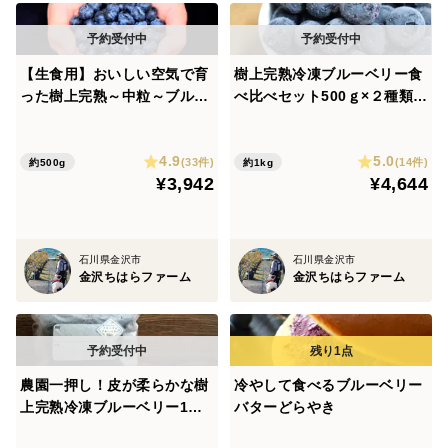
製造者：ケーキハウスエンゼル 裏野剣一
石川県金沢市福増町南79-1
【生食用】おいしい空気で育
樹上完熟冷凍ブルーベリー食
った樹上完熟～中粒～ブルー
べ比べセット500ｇ×２種類
ベリー＜恵＞125ｇ×4
（2026シーズン）
栄養成分表示100gあたり
熱量174.6kcal／たんぱく質0.3g／脂質0.06g／炭水化物
4.9
5.0
(33件)
(14件)
約500g
約1kg
45.3g
¥3,942
¥4,644
／食塩相当量0g（推定値）
石川県金沢市
石川県金沢市
金沢ちはらファーム
金沢ちはらファーム
農園一押し！皮が柔らかな樹
冷やして食べるブルーベリー
上完熟冷凍ブルーベリー1ｋg
バターどらやき
＜ジュエル＞2026