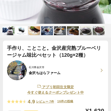
手作り、ことこと。金沢産完熟ブルーベリ
ージャム味比べセット（120g×2種）
石川県金沢市
金沢ちはらファーム
アプリ初回注文限定
今すぐ使えるクーポンプレゼント中
4.9
16件の投稿
レビュー 7件
¥
1,620