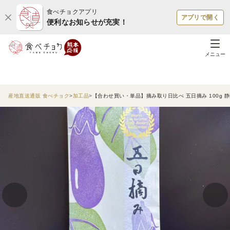
食べチョクアプリ
アプリで開く
便利なお知らせが充実！
メニュー
産地直送通販 食べチョク
加工品
【合わせ買い・単品】摘み取り日比べ 五日摘み 100g 静