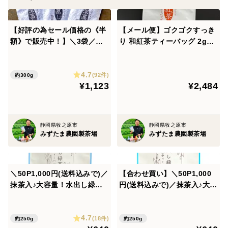
5gの茶葉に、80度のお湯を300ml注ぎ、30秒ほどお待
ちいただいてからお飲みください。
【好評の為セール価格の《半
【メール便】ゴクゴクすっき
額》で販売中！】＼3袋／ゴ
り 和紅茶ティーバッグ 2g×1
クゴクすっきり深蒸し茶茶
00p
＝＝ICEの場合＝＝
葉 メール便
5gの茶葉に、お水を約500ml注ぎ、60分ほど冷蔵庫で冷
4.7
(92件)
約300g
やしていただいてからお飲みください。
¥1,123
¥2,484
あくまで目安となります。
静岡県牧之原市
静岡県牧之原市
お好みにより濃さを加減してお召し上がりください♪
みずたま農園製茶場
みずたま農園製茶場
100g
＼50P1,000円(送料込みで)／
【合わせ買い】＼50P1,000
窒素充填・適温保存
抹茶入♪大容量！水出し緑茶
円(送料込みで)／抹茶入♪大容
ティーバッグ 静岡県 牧之原
量！水出し緑茶ティーバッ
市 静岡茶 牧之原茶 深蒸し
グ 静岡県 牧之原市 静岡茶
＝＝＝＝＝＝＝＝＝＝＝＝＝＝＝＝＝＝＝＝＝＝＝
4.7
茶 産地直送 農家
牧之原茶 深蒸し茶 産地直送
(18件)
約250g
約250g
▼注意事項▼