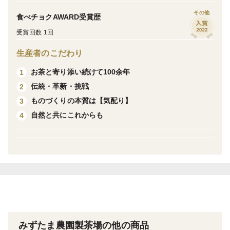
その他
食べチョクAWARD受賞歴
製茶問屋さんに出していないものですので、他の地域や
受賞回数 1回
他のお茶時期のものと一切のブレンドをしていない、
生産者のこだわり
『100%純正な牧之原の深蒸し茶』です！
お茶と寄り添い続けて100余年
1
伝統・革新・挑戦
2
【五日摘み】
ものづくりの本質は【気配り】
3
自然と共にこれからも
4
一番茶の摘み始めから五日目のお茶です。
若葉の旨味、深蒸し茶特有のコクのある甘味、鮮やかな
濃い緑色の水色が楽しめます。
一般的には上級茶として扱われるこの時期のお茶は、淹
れた時に茶葉の毛茸が水面に綺麗に浮かびます。
ーおすすめの淹れ方ー
みずたま農園製茶場の他の商品
＝＝HOTの場合＝＝