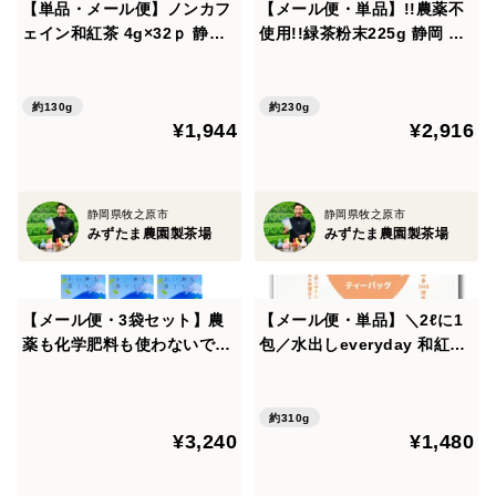
【単品・メール便】ノンカフ
【メール便・単品】!!農薬不
※ご質問やお問い合わせ、ご要望はご購入前にお願いい
ェイン和紅茶 4g×32ｐ 静岡
使用!!緑茶粉末225g 静岡 牧
県 牧之原
之原
たします。
約130g
約230g
¥1,944
¥2,916
静岡県牧之原市
静岡県牧之原市
みずたま農園製茶場
みずたま農園製茶場
【メール便・3袋セット】農
【メール便・単品】＼2ℓに1
薬も化学肥料も使わないで育
包／水出しeveryday 和紅茶
てたお茶 茶葉100g×3袋 静岡
10ｇ×31ｐ 静岡茶 牧之原茶
夏 冷茶 ボトル 冷蔵庫
約310g
¥3,240
¥1,480