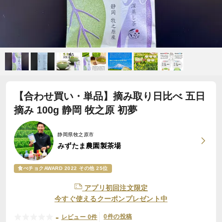
【合わせ買い・単品】摘み取り日比べ 五日
摘み 100g 静岡 牧之原 初夢
静岡県牧之原市
みずたま農園製茶場
食べチョクAWARD 2022 その他 25位
アプリ初回注文限定
今すぐ使えるクーポンプレゼント中
-
0件の投稿
レビュー 0件