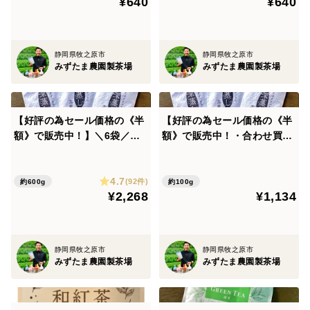
¥640
¥640
農家
※【合わせ買い・宅配便】のページ同士でご購入されな
い場合、送料はお得になりません※
静岡県牧之原市
静岡県牧之原市
こちらでご注文内容の調整はできかねます。
みずたま農園製茶場
みずたま農園製茶場
ご了承の上、ご購入下さい。
例）①【合わせ買い・3袋セット】限定特蒸 深蒸し一番
【好評の為セール価格の《半
【好評の為セール価格の《半
茶 静岡 牧之原 茶葉 100g
額》で販売中！】＼6袋／ゴ
額》で販売中！・合わせ買
クゴクすっきり深蒸し茶茶
い】＼3袋／ゴクゴクすっき
②【メール便】太陽さんさん 赤ちゃん番茶 5g×50p
葉 メール便
り深蒸し茶茶葉
静岡 牧之原
4.7
(92件)
約600g
約100g
¥2,268
¥1,134
上記の2商品をご購入の場合、①700円＋②360円＝
1060円と、送料が二重にかかります。
静岡県牧之原市
静岡県牧之原市
みずたま農園製茶場
みずたま農園製茶場
誠に恐れ入りますが、上記のようなご注文をいただきま
しても、こちらでは変更が出来かねますため、ご注文通
りに発送させていただきます。