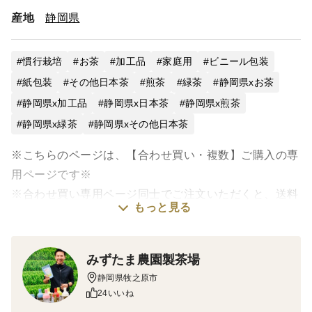
産地
静岡県
慣行栽培
お茶
加工品
家庭用
ビニール包装
紙包装
その他日本茶
煎茶
緑茶
静岡県xお茶
静岡県x加工品
静岡県x日本茶
静岡県x煎茶
静岡県x緑茶
静岡県xその他日本茶
※こちらのページは、【合わせ買い・複数】ご購入の専
用ページです※
※合わせ買い専用ページ同士でご注文いただくと、送料
もっと見る
がお得になります※
＝＝＝＝＝＝＝＝＝＝＝＝＝＝＝＝＝＝＝＝
みずたま農園製茶場
静岡県牧之原市
日本を代表するお茶処、静岡県牧之原市のお茶農家兼工
24いいね
場より、深蒸し茶を直送します！