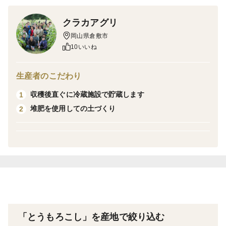
ミングを逃さず、糖度が最も高まる明け方に収穫してい
クラカアグリ
ます。収穫後はその日のうちに自社の冷蔵施設で選別・
岡山県倉敷市
梱包し、クール便で発送します。
10いいね
梱包に使用する段ボールは、地元の資材企業と共同開発
したオリジナル品。上下両面に通気口を設け、お手元に
生産者のこだわり
届くまで鮮度を保てるよう工夫しています。
収穫後直ぐに冷蔵施設で貯蔵します
1
収穫から発送まで、一切妥協しない。それがこの甘さの
堆肥を使用しての土づくり
2
理由です。
産地の特徴
糖度は光合成によって蓄えられます。晴れの国と呼ばれ
る岡山県の『太陽の恵みたっぷり』のスイートコーンで
す。
品種の特徴
「とうもろこし」を産地で絞り込む