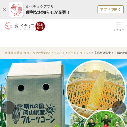
食べチョクアプリ
アプリで開く
便利なお知らせが充実！
メニュー
産地直送通販 食べチョク
野菜
とうもろこし
ゴールドラッシュ
【順次発送中！】晴れの