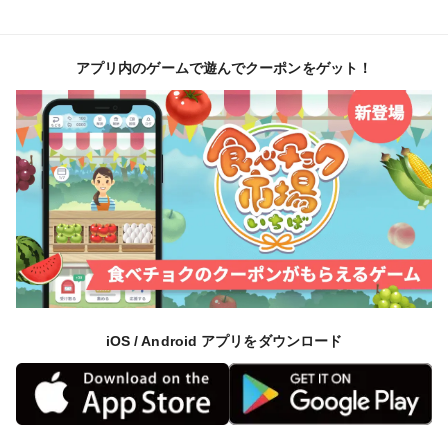
となりますのでお早めにどうぞ。
アプリ内のゲームで遊んでクーポンをゲット！
作物の生育情報を投稿しています
食べチョクブログにて、スイートコーンの生育情報を投
稿しています。
是非『クラカアグリ』をフォローして観てください。
https://www.tabechoku.com/producers/26709#posts
"
iOS / Android アプリをダウンロード