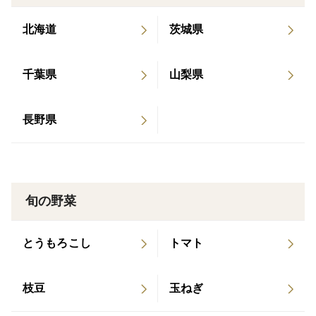
時期に応じて、「ゴールドラッシュ」「おおもの」「サ
ニーショコラ」の3品種からお届けします。
北海道
茨城県
味
千葉県
山梨県
『生でも甘い！電子レンジでチンすると更に甘い！』
2020年から栽培を始め、地元の量販店や直売所でも
長野県
「甘くておいしい！」とご好評いただいてきました。糖
度は17〜20度と、メロンをも超える甘さです。
今年こそ、ぜひ味わってみてください。
旬の野菜
とうもろこし
トマト
無くなり次第終了となります
おかげさまで毎年多くのお客様にご注文いただいており
枝豆
玉ねぎ
ます。
販売期間内であっても、予定数量に達し次第、販売終了