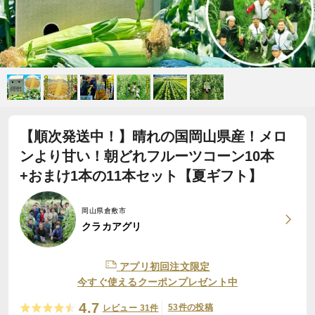
【順次発送中！】晴れの国岡山県産！メロ
ンより甘い！朝どれフルーツコーン10本
+おまけ1本の11本セット【夏ギフト】
岡山県倉敷市
クラカアグリ
アプリ初回注文限定
今すぐ使えるクーポンプレゼント中
4.7
53件の投稿
レビュー 31件