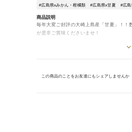
広島県xみかん・柑橘類
広島県x甘夏
広島
商品説明
毎年大変ご好評の大崎上島産「甘夏」！！
が是非ご賞味くださいませ！
＜味＞
酸味と苦味のバランスが絶妙な味わいで、
果皮の柔らかく甘い香りは誰もが好きな香
この商品のことをお友達にもシェアしませんか
＜産地の特徴＞
広島県大崎上島は古くから柑橘の栽培が盛
降雨の少ない地域であることと、離島のた
とができ、海に囲まれているため日照量が
＜品種など＞
甘夏には数種ありますが普通甘夏は余分な