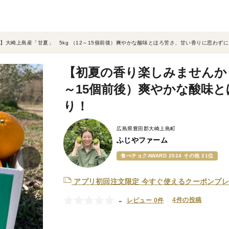
】大崎上島産「甘夏」 5kg （12～15個前後）爽やかな酸味とほろ苦さ、甘い香りに思わず
【初夏の香り楽しみませんか？
～15個前後）爽やかな酸味
り！
広島県豊田郡大崎上島町
ふじやファーム
食べチョクAWARD 2024 その他 21位
アプリ初回注文限定
今すぐ使えるクーポンプレ
-
4件の投稿
レビュー 0件