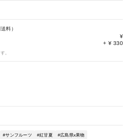
別送料）
¥
+
¥
330
ます。
サンフルーツ
紅甘夏
広島県x果物