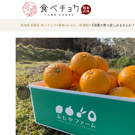
産地直送通販 食べチョク
果物
みかん・柑橘類
【初夏の香り楽しみませんか？