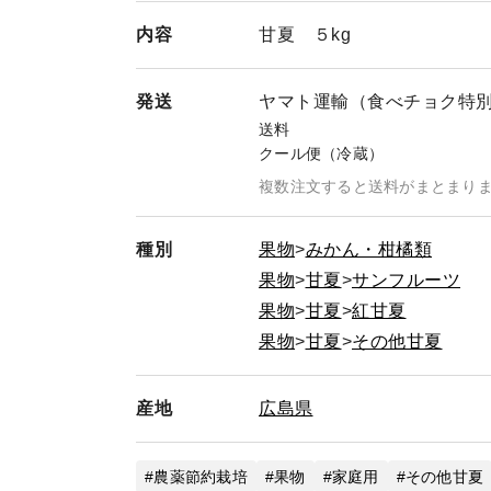
内容
甘夏 ５kg
発送
ヤマト運輸（食べチョク特
送料
クール便（冷蔵）
複数注文すると送料がまとまり
種別
果物
みかん・柑橘類
果物
甘夏
サンフルーツ
果物
甘夏
紅甘夏
果物
甘夏
その他甘夏
産地
広島県
農薬節約栽培
果物
家庭用
その他甘夏