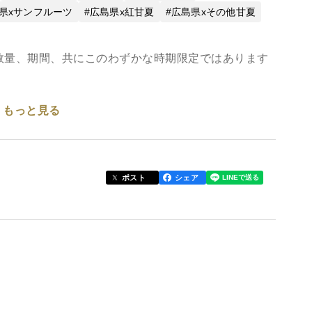
県xサンフルーツ
広島県x紅甘夏
広島県xその他甘夏
数量、期間、共にこのわずかな時期限定ではあります
もっと見る
さくっとした食感がやみつきです！
りではないでしょうか？？
ポスト
シェア
んな地域です。
め急傾斜地での栽培が多く、余分な水分を極力切るこ
多いことから味の濃い柑橘の生育が可能となります。
水分が少なく粒立ちがいいことが特徴です。そのため