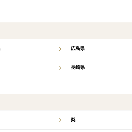
しゃりっとプチっとした歯ごたえがたまり
県
広島県
長崎県
梨