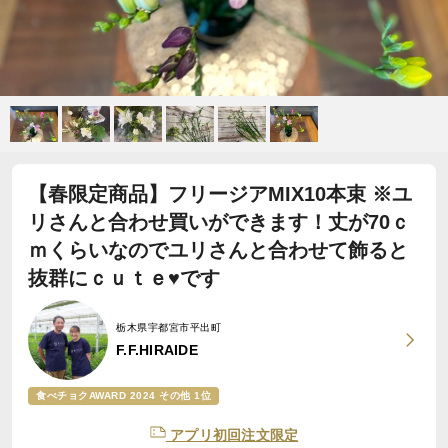
【春限定商品】フリージアMIX10本束 ※ユ
リさんと合わせ買いができます！丈が70ｃ
ｍくらいなのでユリさんと合わせて飾ると
抜群にｃｕｔｅ♥です
栃木県宇都宮市平出町
F.F.HIRAIDE
食べチョクAWARD 2024 その他 1位
アプリ初回注文限定