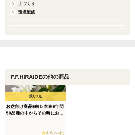
冬季(12月から3月まで）##輸送中に花が凍結してしまう
土づくり
3
リスクがあるため、寒冷地、栃木県から2日かかる地域の
環境配慮
4
お届けを限定させていただきます。
発送不可：北海道・離島
夏季(7月頃から9月頃まで)##ユリさんはクール便には適し
ておりません。栃木県から2日かかる地域へのお届けは要
相談とさせていただきます。
要相談地域：北海道・九州・山口県・離島
F.F.HIRAIDEの他の商品
お盆向け商品■白５本束■年間
50品種の中からその時におス
スメの子をお届けします！簡
易包装
4.9
(276件)