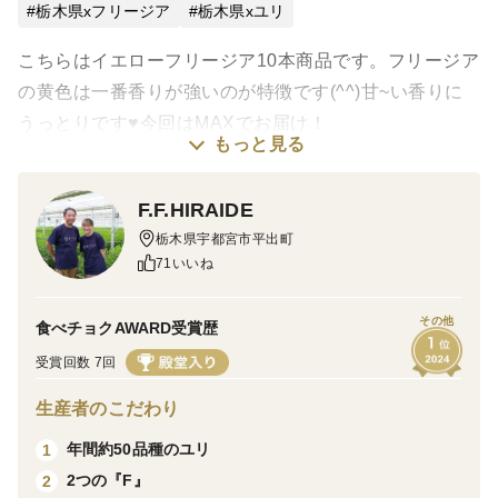
栃木県xフリージア
栃木県xユリ
北海道・九州・山口県・広島県を除いては、栃木県からは
1日で商品が到着いたします。しかし午前着で届く地域は
こちらはイエローフリージア10本商品です。フリージア
限られております。例えば14時以降から配達可能地域にお
の黄色は一番香りが強いのが特徴です(^^)甘~い香りに
住まいの方で午前指定を選択しますと最寄りのセンターに
午後便で到着をし、その日はセンター保管、翌朝配達開始
うっとりです♥今回はMAXでお届け！
もっと見る
といった形になります。栃木県からですと14時以降から配
達可能地域にお住まいの方は14時以降や指定なしとしてい
みなさん、春ですよ〜♪
ただくことをユリさんの鮮度の面からもオススメいたしま
F.F.HIRAIDE
す。
栃木県宇都宮市平出町
F.F.HIRAIDEではこの時期だけ限定でフリージアも栽培
71いいね
【その他、配送日・お届け時間・配送先などの変更につい
しております！！
て】
その他
注文受付完了メールに記載の
食べチョクAWARD受賞歴
この子達はホントにこの時期しか出ないお花なのでレア
https://www.tabechoku.com/inquiry/new
受賞回数 7回
です！
から食べチョク事務局を通してお知らせください。
生産者のこだわり
【発送不可・要相談エリアについて】
なんと言っても香りは最高！
年間約50品種のユリ
1
大変申し訳ございません<(_ _)>沖縄県は発送不可エリア
甘〜い香り，小さいお花でも存在感抜群です！
2つの『F』
2
になっております。