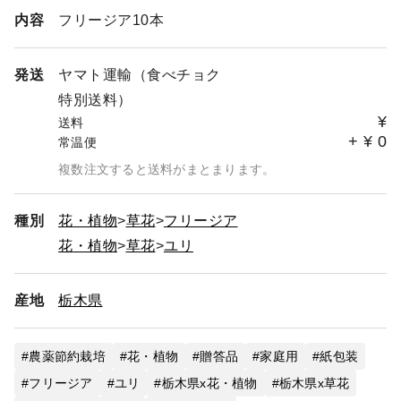
未入力ですと送り主がF.F.HIRAIDEとなってしまいます。
内容
フリージア10本
ここ最近、注文していない商品が届いたといった連絡が増
えておりますのでご協力ください。
発送
ヤマト運輸（食べチョク
また、再配達が無いようにお届け先の方に荷物が届く旨を
特別送料）
お伝えください。
¥
送料
（ご不在で運送会社より連絡がくることがあります）
+
¥
0
常温便
【商品について】
複数注文すると送料がまとまります。
F・F・HIRAIDEではすべてのユリさんを発送前に検品を
し、傷や花折れがないかの確認をしております。ユリさん
種別
花・植物
草花
フリージア
は蕾が多いこと、大きいことから輸送中の事故発生がゼロ
花・植物
草花
ユリ
ではありません。これはおかしいと感じた際には、上記の
『食べチョク品質保証について』より食べチョク事務局を
通してご連絡をお願いいたします。しっかりとした対応を
産地
栃木県
させていただきますのでご安心ください。投稿欄での書き
込みでは見落としてしまうこともありますのでご協力お願
いいたします。
農薬節約栽培
花・植物
贈答品
家庭用
紙包装
フリージア
ユリ
栃木県x花・植物
栃木県x草花
【時間指定と着日について】