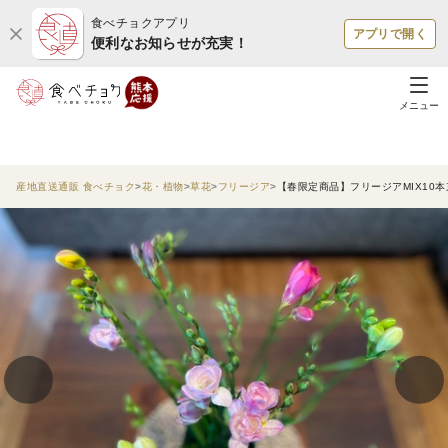
食べチョクアプリ
アプリで開く
便利なお知らせが充実！
メニュー
産地直送通販 食べチョク
花・植物
草花
フリージア
【春限定商品】フリージアMIX10