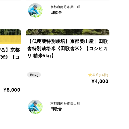
京都府南丹市美山町
田歌舎
【低農薬特別栽培】京都美山産｜田歌
舎特別栽培米《田歌舎米》【コシヒカ
守る】京都
リ 精米5kg】
落米》【コ
4.9
(16件)
約5kg
¥4,000
¥8,000
京都府南丹市美山町
田歌舎