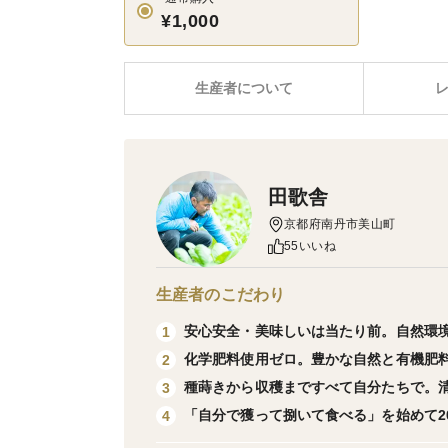
¥1,000
生産者について
田歌舎
京都府南丹市美山町
55いいね
生産者のこだわり
安心安全・美味しいは当たり前。自然環
1
化学肥料使用ゼロ。豊かな自然と有機肥
2
種蒔きから収穫まですべて自分たちで。
3
「自分で獲って捌いて食べる」を始めて2
4