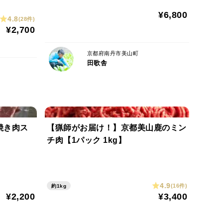
称することのできる低農薬の農法での栽培です。
¥6,800
り、肥料は鶏糞や山土、刈り草など投入。購入する有
4.8
(28件)
¥2,700
料を一切用いず育てています。
京都府南丹市美山町
田歌舎
不使用栽培を続けて14年目に。親鳥が生む卵を自社
や黒米、玄米食用のキヌヒカリを育てます。
しく、田歌舎の魅力ある食材の一つとして活躍してい
焼き肉ス
【猟師がお届け！】京都美山鹿のミン
チ肉【1パック 1kg】
力し合いながら田んぼを維持管理していて、集落の皆
魚や両生類も生息する美山川の河川環境にも配慮し、
使いません。
4.9
(16件)
約1kg
¥2,200
¥3,400