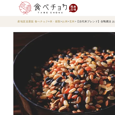
産地直送通販 食べチョク
米・穀類
お米
玄米
【古代米ブレンド】合鴨農法 