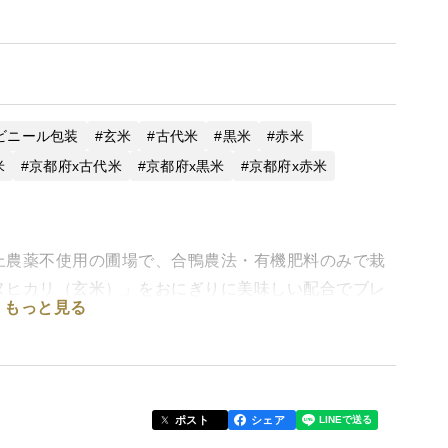
ビニール包装
玄米
古代米
黒米
赤米
米
京都府x古代米
京都府x黒米
京都府x赤米
上農薬不使用の圃場で、合鴨農法・有機肥料のみで栽
ヌヒカリ（玄米）」をおにぎりに美味しい配合でブレ
もっと見る
て炊くと、きれいな色味の栄養たっぷりおにぎり用ご
一晩ほど、水に浸してからご利用ください。)
ポスト
シェア
わり、冷めても美味しいので、ふつうのお弁当のごは