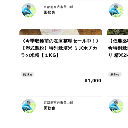
京都府南丹市美山町
田歌舎
《今季収穫前の在庫整理セール中！》
【低農薬
【湿式製粉】特別栽培米 ミズホチカ
舎特別栽
ラの米粉【１KG】
リ 精米2
約1kg
約2kg
¥1,000
京都府南丹市美山町
田歌舎