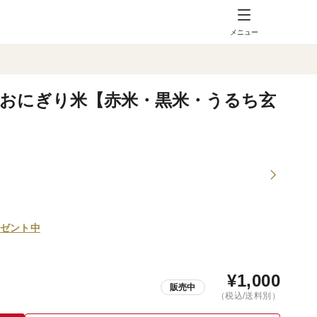
メニュー
 おにぎり米【赤米・黒米・うるち玄
ゼント中
¥
1,000
販売中
（税込/送料別）