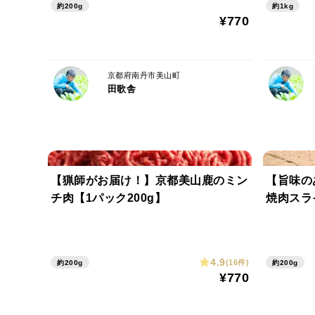
約200g
約1kg
¥770
京都府南丹市美山町
田歌舎
【猟師がお届け！】京都美山鹿のミン
【旨味
チ肉【1パック200g】
焼肉スライ
4.9
(16件)
約200g
約200g
¥770