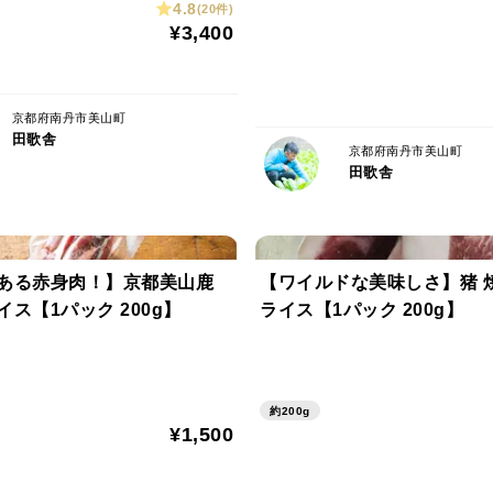
4.8
コシヒカリやもち米は、「特別栽培米」と
(20件)
¥3,400
自分たちで苗床を作っての種まきから始ま
機資材はほんの少量です。
除草剤は田植え直後の１回のみで、化学肥
京都府南丹市美山町
田歌舎
京都府南丹市美山町
また、水利の良い圃場では合鴨農法での農薬
田歌舎
で孵化させて命を繋ぎ、玄米食となる赤米
もちろん副産物としての鴨卵はとても美味
ます。
のある赤身肉！】京都美山鹿
【ワイルドな美味しさ】猪 
ス【1パック 200g】
ライス【1パック 200g】
京都美山町の田歌集落では、住民全体で協
の合意のもと人の安全にも、絶滅危惧種の
集落全体でカメムシ防除などの強い農薬は
約200g
¥1,500