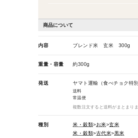
商品について
内容
ブレンド米 玄米 300g
重量・
容量
約300g
発送
ヤマト運輸（食べチョク特
送料
常温便
複数注文すると送料がまとまり
種別
米・穀類
お米
玄米
米・穀類
古代米
黒米