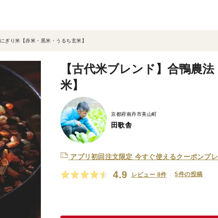
おにぎり米【赤米・黒米・うるち玄米】
【古代米ブレンド】合鴨農法
米】
京都府南丹市美山町
田歌舎
アプリ初回注文限定
今すぐ使えるクーポンプレ
4.9
5件の投稿
レビュー 8件