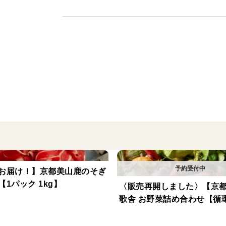
んにもオススメです。
--------
配合されている古代米は、個別にも販売し
また、その他の精米などもございますので
==================
【安心安全で美味しい。自然と共生しなが
田歌舎では、コシヒカリ・キヌヒカリ・ミ
種のお米を栽培しています。
お届け！】京都美山鹿のそぎ
1パック 1kg】
〈販売再開しました〉【京
由良川水系最上流域の美山川の水を田んぼ
歌舎 お野菜詰め合わせ【循
種蒔きから収穫まですべての全ての工程を