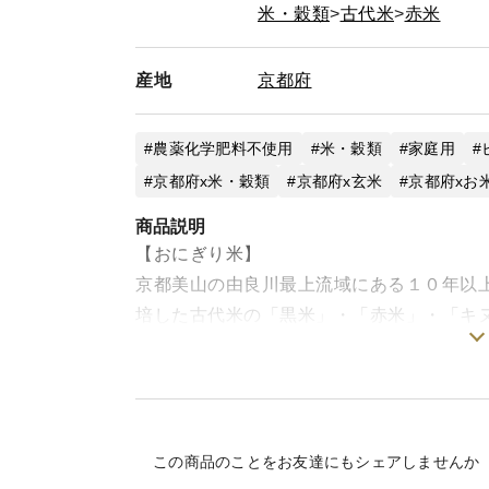
米・穀類
古代米
赤米
産地
京都府
農薬化学肥料不使用
米・穀類
家庭用
京都府x米・穀類
京都府x玄米
京都府xお
商品説明
【おにぎり米】
京都美山の由良川最上流域にある１０年以
培した古代米の「黒米」・「赤米」・「キ
ンドしています。
白米1合に対し、おにぎり米大さじ1を混ぜ
はんに。(炊飯前に、おにぎり米を１時間〜
この商品のことをお友達にもシェアしませんか
もち米種の黒米配合で、もっちり食感が加