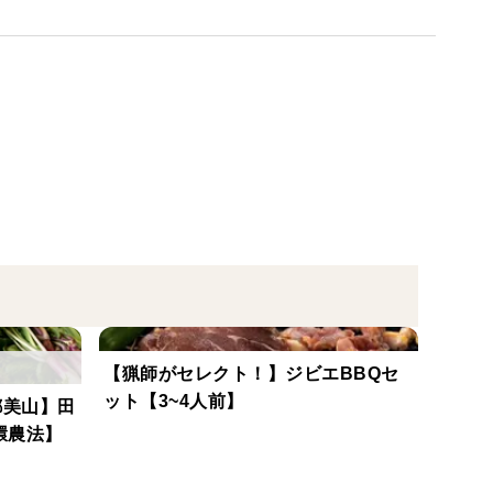
ております。
、ぜひ合わせてご覧くださいませ。
ら行う田歌舎の稲作】
ズホチカラ・もち米、そして古代米の赤米・黒米、計6
【猟師がセレクト！】ジビエBBQセ
ット【3~4人前】
都美山】田
に引き込み育てるお米は、
環農法】
自分たちで行います。