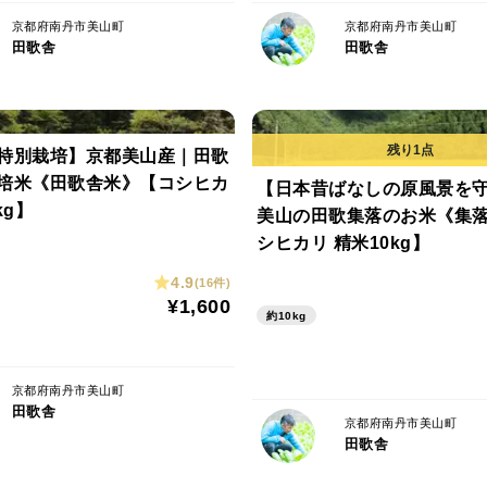
京都府南丹市美山町
京都府南丹市美山町
田歌舎
田歌舎
特別栽培】京都美山産｜田歌
培米《田歌舎米》【コシヒカ
【日本昔ばなしの原風景を
kg】
美山の田歌集落のお米《集
シヒカリ 精米10kg】
4.9
(16件)
¥1,600
約10kg
京都府南丹市美山町
田歌舎
京都府南丹市美山町
田歌舎