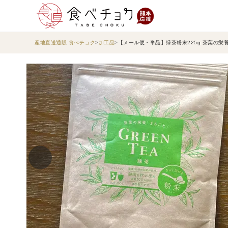
産地直送通販 食べチョク
加工品
【メール便・単品】緑茶粉末225g 茶葉の栄養