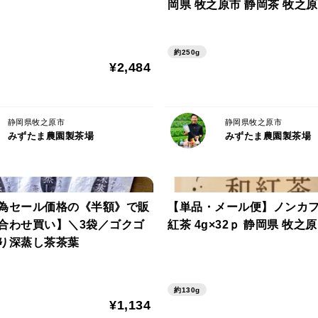
岡県 牧之原市 静岡茶 牧之
し茶 産地直送 農家
飲む以外の楽しみ方もできちゃいます!!
ヨーグルトや牛乳に混ぜても○
約250g
¥2,484
緑茶スイーツ作りにもご使用頂けます！
プリン、クッキー、ケーキなどなど♪
静岡県牧之原市
静岡県牧之原市
225g
みずたま農園製茶場
みずたま農園製茶場
窒素充填・適温保存
＝＝＝＝＝＝＝＝＝＝＝＝＝＝＝＝＝＝＝
為セール価格の《半額》で販
【単品・メール便】ノンカ
▼注意事項▼
合わせ買い】＼3袋／ゴクゴ
紅茶 4g×32ｐ 静岡県 牧之原
この商品は『粉末茶』です。
り深蒸し茶茶葉
インスタント茶や粉茶と異なり、茶葉をそ
けきらずに底に残る場合がございます。
予めご了承くださいませ。
約130g
¥1,134