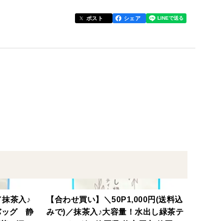
とのできない水不溶性成分を丸ごと摂取することがで
ポスト
シェア
き混ぜてお召し上がりください^ ^
ャカシャカ振っていただくのがおすすめです♪
／抹茶入♪
【合わせ買い】＼50P1,000円(送料込
れていただくと溶けやすくなります。
バッグ 静
みで)／抹茶入♪大容量！水出し緑茶テ