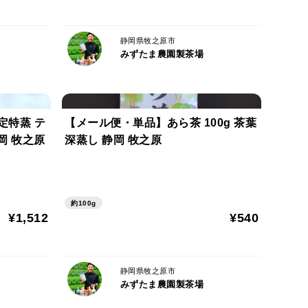
静岡県牧之原市
みずたま農園製茶場
定特蒸 テ
【メール便・単品】あら茶 100g 茶葉
 静岡 牧之原
深蒸し 静岡 牧之原
約100g
¥1,512
¥540
静岡県牧之原市
みずたま農園製茶場