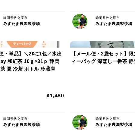
静岡県牧之原市
静岡県牧之原市
みずたま農園製茶場
みずたま農園製茶場
便・単品】＼2ℓに1包／水出
【メール便・2袋セット】限
ay 和紅茶 10ｇ×31ｐ 静岡
ィーバッグ 深蒸し一番茶
茶 夏 冷茶 ボトル 冷蔵庫
¥1,480
静岡県牧之原市
静岡県牧之原市
みずたま農園製茶場
みずたま農園製茶場