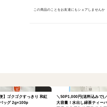
さらに抽出して淹れる煎茶では摂取するこ
この商品のことをお友達にもシェアしませんか
きます。
まさに食べるお茶！
ーおすすめの召し上がり方ー
＝＝HOTの場合＝＝
1杯0.3から0.4gを、約200mlのお湯を注ぎ
よくかき混ぜてお召し上がりください^ ^
＝＝ICEの場合＝＝
1杯0.5gを、約300mlの水を注いでよくか
ペットボトルなど、フタが閉まる容器でシ
便】ゴクゴクすっきり 和紅
＼50P1,000円(送料込みで)
また、少量のお湯で溶かしてからお水を入
ッグ 2g×100p
大容量！水出し緑茶ティー