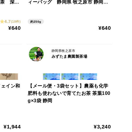
原茶 深蒸
ィーバッグ 静岡県 牧之原市 静岡茶
牧之原茶 深蒸し茶 産地直送 農家
4.7
(18件)
約250g
¥640
¥640
静岡県牧之原市
みずたま農園製茶場
＝＝＝＝＝＝＝＝＝＝＝＝＝＝＝＝＝＝＝
フェイン和
【メール便・3袋セット】農薬も化学
肥料も使わないで育てたお茶 茶葉100
g×3袋 静岡
のまま粉砕しております為、葉脈や食物繊維などが溶
¥1,944
¥3,240