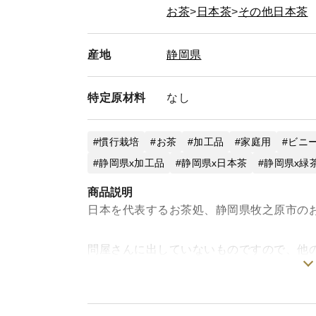
お茶
日本茶
その他日本茶
産地
静岡県
特定
原材料
なし
慣行栽培
お茶
加工品
家庭用
ビニ
静岡県x加工品
静岡県x日本茶
静岡県x緑
商品説明
日本を代表するお茶処、静岡県牧之原市の
問屋さんに出していないものですので、他
いない、『純正な牧之原の緑茶』です！
粉末茶なので水やお湯にさっと溶け、茶殻