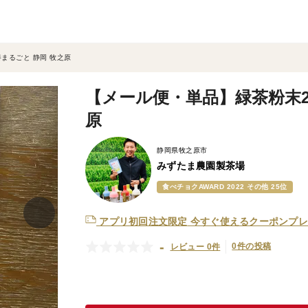
まるごと 静岡 牧之原
【メール便・単品】緑茶粉末22
原
静岡県牧之原市
みずたま農園製茶場
食べチョクAWARD 2022 その他 25位
アプリ初回注文限定
今すぐ使えるクーポンプレ
-
0件の投稿
レビュー 0件