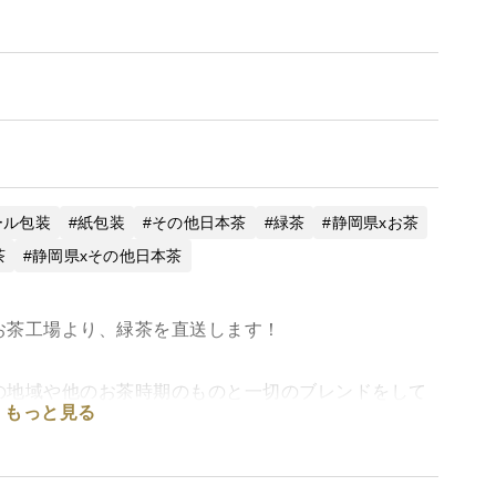
ール包装
紙包装
その他日本茶
緑茶
静岡県xお茶
茶
静岡県xその他日本茶
お茶工場より、緑茶を直送します！
の地域や他のお茶時期のものと一切のブレンドをして
もっと見る
が出なく淹れるのが簡単。