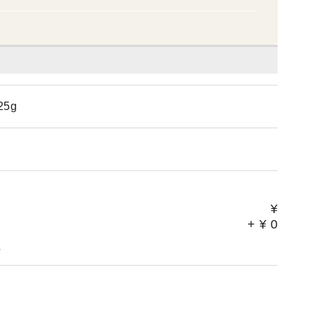
5g
¥
+
¥
0
。