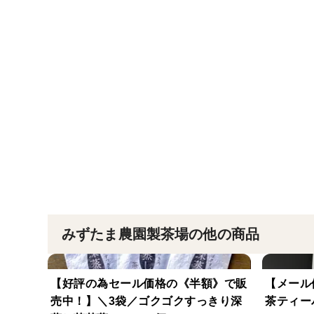
みずたま農園製茶場の他の商品
【好評の為セール価格の《半額》で販
【メール
売中！】＼3袋／ゴクゴクすっきり深
茶ティーバ