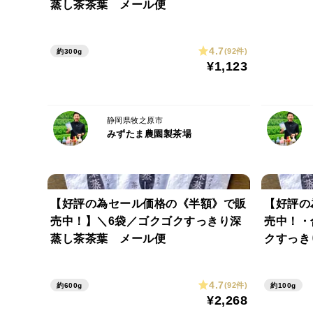
蒸し茶茶葉 メール便
4.7
(92件)
約300g
¥1,123
静岡県牧之原市
みずたま農園製茶場
【好評の為セール価格の《半額》で販
【好評の
売中！】＼6袋／ゴクゴクすっきり深
売中！・
蒸し茶茶葉 メール便
クすっき
4.7
(92件)
約600g
約100g
¥2,268