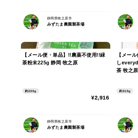
静岡県牧之原市
みずたま農園製茶場
【メール便・単品】!!農薬不使用!!緑
【メール
茶粉末225g 静岡 牧之原
しeveryd
茶 牧之原
約230g
約310g
¥2,916
静岡県牧之原市
みずたま農園製茶場