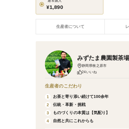
通常購入
¥1,890
生産者について
みずたま農園製茶
静岡県牧之原市
24いいね
生産者のこだわり
お茶と寄り添い続けて100余年
1
伝統・革新・挑戦
2
ものづくりの本質は【気配り】
3
自然と共にこれからも
4