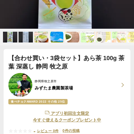
【合わせ買い・3袋セット】あら茶 100g 茶
葉 深蒸し 静岡 牧之原
静岡県牧之原市
みずたま農園製茶場
食べチョクAWARD 2022 その他 25位
アプリ初回注文限定
今すぐ使えるクーポンプレゼント中
-
0件の投稿
レビュー 0件