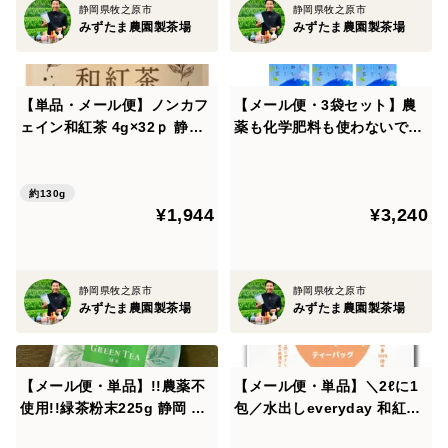
りに発送させていただきます。
静岡県牧之原市
静岡県牧之原市
みずたま農園製茶場
みずたま農園製茶場
※ご質問やお問い合わせ、ご要望はご購入前にお願いい
たします。
【単品・メール便】ノンカフ
【メール便・3袋セット】農
ェイン和紅茶 4g×32ｐ 静岡
薬も化学肥料も使わないで育
県 牧之原
てたお茶 茶葉100g×3袋 静岡
約130g
¥1,944
¥3,240
静岡県牧之原市
静岡県牧之原市
みずたま農園製茶場
みずたま農園製茶場
【メール便・単品】!!農薬不
【メール便・単品】＼2ℓに1
使用!!緑茶粉末225g 静岡 牧
包／水出しeveryday 和紅茶
之原
10ｇ×31ｐ 静岡茶 牧之原茶