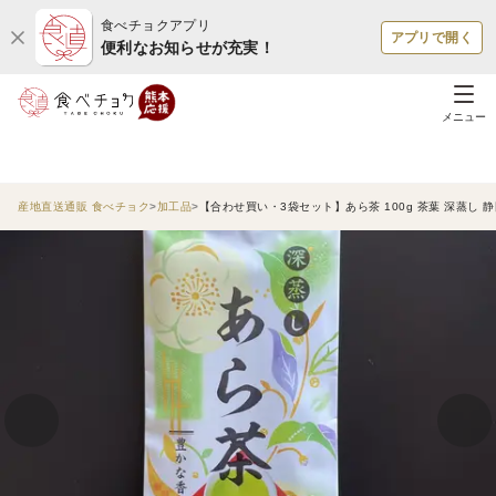
食べチョクアプリ
アプリで開く
便利なお知らせが充実！
メニュー
産地直送通販 食べチョク
加工品
【合わせ買い・3袋セット】あら茶 100g 茶葉 深蒸し 静