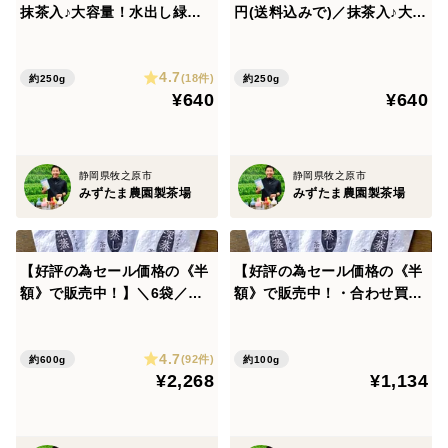
▼注意事項▼
抹茶入♪大容量！水出し緑茶
円(送料込みで)／抹茶入♪大容
ティーバッグ 静岡県 牧之原
量！水出し緑茶ティーバッ
※【合わせ買い・宅配便】のページ同士でご購入されな
市 静岡茶 牧之原茶 深蒸し
グ 静岡県 牧之原市 静岡茶
い場合、送料はお得になりません※
4.7
茶 産地直送 農家
牧之原茶 深蒸し茶 産地直送
(18件)
約250g
約250g
こちらでご注文内容の調整はできかねます。
¥640
¥640
農家
ご了承の上、ご購入下さい。
静岡県牧之原市
静岡県牧之原市
例）①【合わせ買い・3袋セット】限定特蒸 深蒸し一番
みずたま農園製茶場
みずたま農園製茶場
茶 静岡 牧之原 茶葉 100g
②【メール便】太陽さんさん 赤ちゃん番茶 5g×50p
静岡 牧之原
【好評の為セール価格の《半
【好評の為セール価格の《半
額》で販売中！】＼6袋／ゴ
額》で販売中！・合わせ買
クゴクすっきり深蒸し茶茶
い】＼3袋／ゴクゴクすっき
上記の2商品をご購入の場合、①700円＋②360円＝
葉 メール便
り深蒸し茶茶葉
1060円と、送料が二重にかかります。
4.7
(92件)
約600g
約100g
¥2,268
¥1,134
誠に恐れ入りますが、上記のようなご注文をいただきま
しても、こちらでは変更が出来かねますため、ご注文通