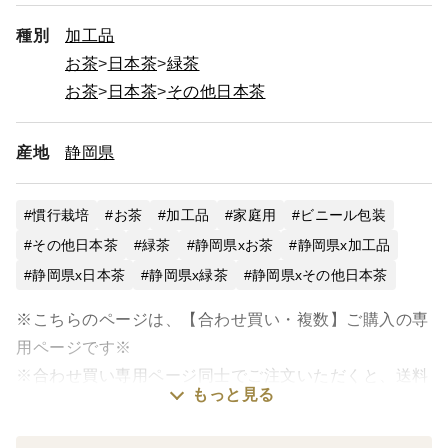
種別
加工品
お茶
日本茶
緑茶
お茶
日本茶
その他日本茶
産地
静岡県
慣行栽培
お茶
加工品
家庭用
ビニール包装
その他日本茶
緑茶
静岡県xお茶
静岡県x加工品
静岡県x日本茶
静岡県x緑茶
静岡県xその他日本茶
※こちらのページは、【合わせ買い・複数】ご購入の専
用ページです※
※合わせ買い専用ページ同士でご注文いただくと、送料
もっと見る
がお得になります※