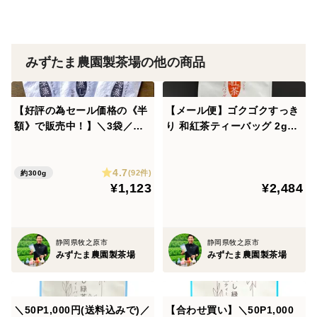
ーおすすめの淹れ方ー
＝＝HOTの場合＝＝
5gの茶葉に、80度のお湯を300ml注ぎ、30秒ほどお待
みずたま農園製茶場の他の商品
ちいただいてからお飲みください。
＝＝ICEの場合＝＝
【好評の為セール価格の《半
【メール便】ゴクゴクすっき
額》で販売中！】＼3袋／ゴ
り 和紅茶ティーバッグ 2g×1
5gの茶葉に、お水を約500ml注ぎ、60分ほど冷蔵庫で冷
クゴクすっきり深蒸し茶茶
00p
やしていただいてからお飲みください。
葉 メール便
4.7
(92件)
約300g
あくまで目安となります。
¥1,123
¥2,484
お好みにより濃さを加減してお召し上がりください♪
静岡県牧之原市
静岡県牧之原市
100g
みずたま農園製茶場
みずたま農園製茶場
窒素充填・適温保存
＝＝＝＝＝＝＝＝＝＝＝＝＝＝＝＝＝＝＝＝＝＝＝
＼50P1,000円(送料込みで)／
【合わせ買い】＼50P1,000