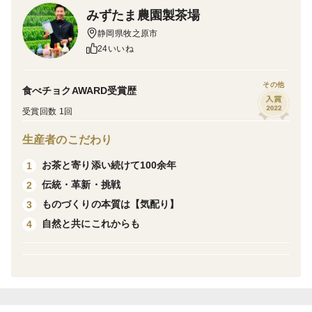
＝＝＝＝＝＝＝＝＝＝＝＝＝＝＝＝＝＝＝＝
みずたま農園製茶場
静岡県牧之原市
日本を代表するお茶処、静岡県牧之原市のお茶農家兼製
24いいね
茶工場より、深蒸し茶を直送します！
その他
食べチョクAWARD受賞歴
製茶問屋さんに出していないものですので、他の地域や
受賞回数 1回
他のお茶時期のものと一切のブレンドをしていない、
生産者のこだわり
『100%純正な牧之原のあら茶』です！
お茶と寄り添い続けて100余年
1
摘んだ茶葉をそのまま楽しむ
伝統・革新・挑戦
2
「なにも足さない、なにも引かない」ナチュラルなお茶
ものづくりの本質は【気配り】
3
です。
自然と共にこれからも
4
葉、くき、粉茶をまるごと、ごく弱火に仕上げているた
め、
茶葉本来の濃厚な味わいを楽しめます。