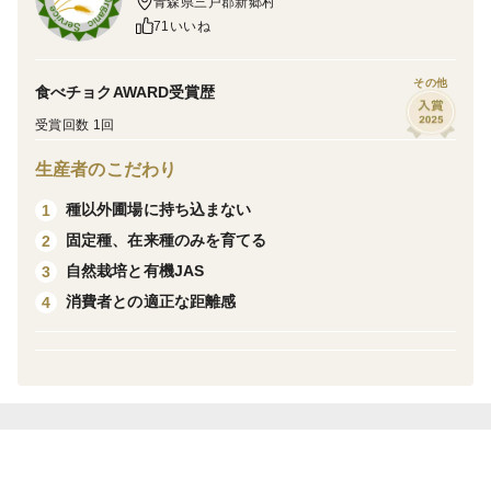
キャンセルさせていただきます。
青森県三戸郡新郷村
した。自然栽培の有機米から有機麹を作り、その有機麹
71いいね
※ 発送日について
で有機甘麹を作り、その有機甘麹と有機ご飯と、自然栽
加工品などは受注生産のため、日程に余裕をもってオー
培の麦の有機ふすまから有機酵母を起こしています。有
その他
食べチョクAWARD受賞歴
ダーいただけると幸いです。
機油もノントランスファットのものを使用しています。
※配送業者について
受賞回数 1回
有機牛乳、有機卵を使用しています。
「ヤマト運輸」を使用します。
生産者のこだわり
※発送荷姿について
品質保持剤等は入っていないので、老化防止のため焼
冷凍便についても段ボールで発送しています。ヤマトさん
き立てを冷凍してのお届けになります。自然解凍してそ
種以外圃場に持ち込まない
1
が冷凍（-15度以下）で配達してくれるため段ボールで発
のままで、或いは凍ったままオーブントースター等で
固定種、在来種のみを育てる
2
送したほうが冷凍維持が期待されるからです。もし、到着
時に解凍されていた等の場合は輸送事故ですので至急ヤマ
トーストして、食パンはお好みのサイズに切ってトース
自然栽培と有機JAS
3
トさんに言ってください。
ト等してお召し上がりください。
消費者との適正な距離感
4
※現在諸般の影響により、一部材料の入荷がかなり遅れた
・プチパン×2
りしているため出荷が予定以上に遅れる場合がありますの
で、ご了承ください。
有機小麦粉で作った小さいフランスパンです。
・ヘルンヘン：ザルツ×2
有機小麦粉で作ったオーストリアのセミハード系のパ