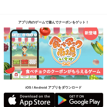
［エクレア皮］有機卵、有機小麦粉(青森県産)、有機
牛乳、有機バター、食塩
［カスタードクリーム］有機牛乳、有機甜菜糖、有機
アプリ内のゲームで遊んでクーポンをゲット！
小麦粉(青森県産)、有機卵黄、有機バニラビーンズ
［トッピング］有機チョコレート
iOS / Android アプリをダウンロード