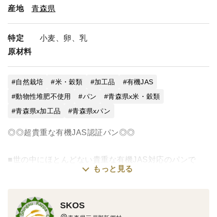
へ▲
産地
青森県
複数セットのオーダーをした場合、箱の容量計算がうまく
いかないことがあります。もし2箱になってる場合、事前
特定
にお問い合わせにてご相談くださればご希望の商品を組み
小麦、卵、乳
合わせた商品を登録いたします。そうすると1箱で済むこ
原材料
とがあります。
パンのスライス等指定しようとしているお客様へ
自然栽培
米・穀類
加工品
有機JAS
パンのスライス等指定すると新規で作らなければならなく
動物性堆肥不使用
パン
青森県x米・穀類
なるので、納期が遅れることがあります。ご了承くださ
青森県x加工品
青森県xパン
い。
また、スライス幅は〇〇㎜等、厚さを㎜で指定していただ
◎◎超貴重な有機JAS認証パン◎◎
けると助かります。
・参考 市販食パン4枚切り相当：31㎜、市販食パン6枚
■世の中にほとんどない貴重な有機JAS対応のパンで
切り相当：20㎜、ハード系は15㎜の依頼が多いです。
もっと見る
す。■
定期購入をご希望のお役様へ
初回オーダー日を必ず1週間以上先にしてください。1週回
材料にこだわりぬいたソフト系のパンのセットです。
SKOS
以内だと対応できないので、大変申し訳ないのですが一旦
有機小麦は自社で自然栽培したものを自社で製粉しま