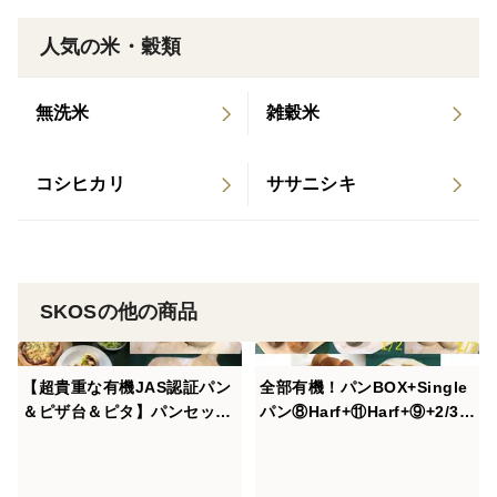
ンです。トッピングにシチリアの岩塩が載せてありま
人気の米・穀類
す。
無洗米
雑穀米
・ガーリックフランス
有機小麦粉で作ったフランスパンに自然栽培ニンニク
で作ったアホエンオイルをかけてあります。自然栽培の
コシヒカリ
ササニシキ
ニンニクゆえのさわやかでと後に引きずらないニンニク
臭をお楽しみください。
・食パン×2
SKOSの他の商品
自然栽培有機小麦で作った食パンです。
【超貴重な有機JAS認証パン
全部有機！パンBOX+Single
・メロンパン（バニラ）×4
＆ピザ台＆ピタ】パンセット
パン⑧Harf+⑪Harf+⑨+2/3S
・メロンパン（メープル）×2
⑪×2+Pizza&Pita：麦の栽培
Comp：麦の栽培から一貫生
自然栽培有機小麦で作ったソフト系の菓子パン「メロ
から一貫生産 自然栽培小麦
産 自然栽培小麦のみ使用し
のみ使用したベーグルセット
た基本のパンBOX+食パン2個
ンパン」です。トッピングにクッキーとその上に有機甜