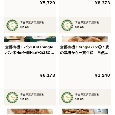
¥5,720
¥8,373
×2+ピザ台(約8インチ)×3＆ピ
追加+Sweets2種
菜糖をまぶしてあります。バニラ、メープルがありま
タ×12【食べ方付き】
す。
青森県三戸郡新郷村
青森県三戸郡新郷村
・キャラメルムーン×4
SKOS
SKOS
自然栽培有機小麦で作ったソフト系のロールパンの上
に有機甜菜糖が入ったトッピングを焦がし気味に焼いて
全部有機！パンBOX+Single
全部有機！Singleパン⑳：麦
キャラメル風味にしあげたパンです。
パン⑧Harf+⑪Harf+2/3SCo
の栽培から一貫生産 自然栽
mp：麦の栽培から一貫生
培有機小麦のみ使用した有機
・テーブルロール×4
産 自然栽培小麦のみ使用し
チーズベーグルセット【定期
た基本のパンBOX+パン2種+
会員様へおすすめ】
自然栽培有機小麦で作ったソフト系のパン、テーブル
¥6,173
¥1,240
Sweets2種
ロールです。
・ブラウンシュガーロール×2
青森県三戸郡新郷村
青森県三戸郡新郷村
自然栽培有機小麦で作ったソフト系の黒糖ロールパン
SKOS
SKOS
です。