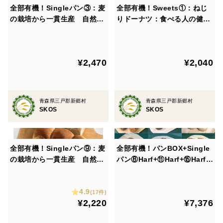
全部有機！Singleパン③：麦
全部有機！Sweets①：ねじ
・ハニーブレッド×4
の栽培から一貫生産 自然栽
りドーナツ：食べる人の健康
自然栽培有機小麦のロールパンにはちみつを入れたパ
培有機小麦のみ使用した有機
を考えた有機JAS対応ねじり
ンです。トッピングの上新粉も自然栽培米を当社で製粉
クロワッサン×6
ドーナツ×8（有機甜菜糖入り
有機黄な粉付き）
しています。
¥2,470
¥2,040
・エクレア×6
「エクレア」とはフランス語で「éclair：稲妻」シュー
青森県三戸郡新郷村
青森県三戸郡新郷村
クリームのバリエーションの1つです。
SKOS
SKOS
全部有機！Singleパン⑨：麦
全部有機！パンBOX+Single
※パンセット④+⑰+食パン+Sweets④の統合商品です。
の栽培から一貫生産 自然栽
パン⑧Harf+⑪Harf+⑮Harf+
※パンは冷凍でのお届けになります。
培有機小麦のみ使用した有機
1/3⑫+2/3SComp：麦の栽培
※解凍後はお早めにお召し上がりください。
JAS対応食パン2個【定期会
から一貫生産 自然栽培小麦
4.9
員様へおすすめ】
のみ使用した基本のパンBOX
(17件)
¥2,220
¥7,376
+パン4種+Sweets2種
［原材料］
［プチパン］有機小麦粉（青森県産)、有機小麦全粒粉