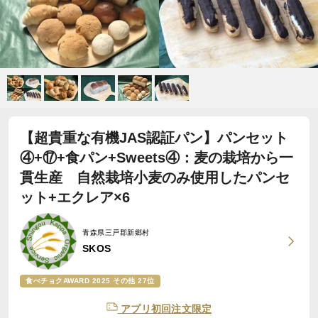
【超貴重な有機JAS認証パン】パンセット
④+⑰+食パン+Sweets④：麦の栽培から一
貫生産 自然栽培小麦のみ使用したパンセ
ット+エクレア×6
青森県三戸郡新郷村
SKOS
食べチョクAWARD 2025 その他 27位
アプリ初回注文限定