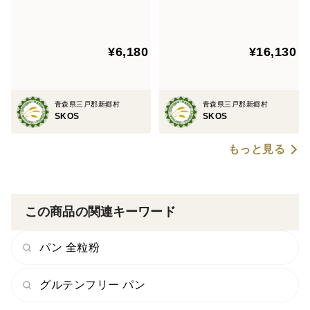
の栽培から一貫生産 自然栽
+㉙×2 麦の栽培から一貫生
オリーブ油、食塩〔トッピング〕有機小麦粉(青森県
培小麦のみ使用したパンセッ
産 自然栽培有機小麦のみ使
産)、有機オリーブ油、有機メープル、有機卵
ト+自然栽培小麦のみ使用し
用した有機ピザ台有機ピタ
¥6,180
¥16,130
たテーブルロール×8+食パン×
+各種有機パン
［キャラメルムーン］有機小麦粉(青森県産)、有機牛
2
乳、有機酵母、有機卵、有機甜菜、有機オリーブ油、食
塩、有機甘麹〔トッピング〕有機甜菜糖、有機小麦粉
青森県三戸郡新郷村
青森県三戸郡新郷村
(青森県産)、有機卵、有機牛乳、有機オリーブ油
SKOS
SKOS
［テーブルロール］有機小麦粉(青森県産)、有機牛乳、
もっと見る
有機酵母、有機甘麹、有機甜菜糖、有機卵、有機オリー
ブ油、食塩
［ブラウンシュガーロール］有機小麦粉(青森県産)、有
機牛乳、有機黒糖、有機酵母、有機卵、有機オリーブ
この商品の関連キーワード
油、有機モラセス糖、食塩
［ハニーブレッド］有機小麦粉(青森県産)、牛乳、有機
パン 全粒粉
酵母、はちみつ、有機卵、有機オリーブ油、食塩、有機
グルテンフリー パン
甜菜糖、有機上新粉(青森県産)
［エクレア］