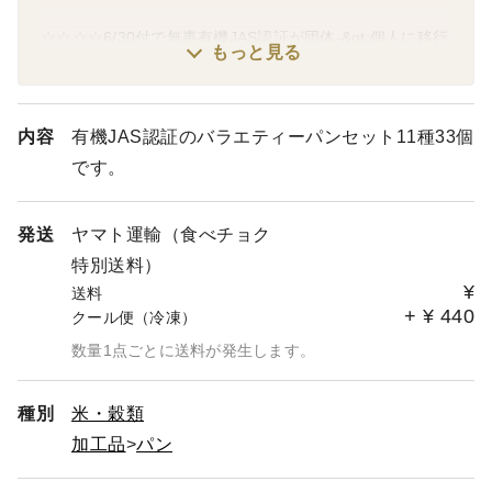
☆☆☆☆6/30付で無事有機JAS認証が団体-&gt;個人に移行
もっと見る
完了しました。これでまた有機JASマーク付き商品が届き
ますので安心してオーダーください。☆☆☆☆
内容
有機JAS認証のバラエティーパンセット11種33個
■■現在非常に好評いただいている有機JAS認証の自然栽培
です。
パン＆Sweets。オーダーが非常に多くなっていて、発送
までに3日～20日かかっています。お待たせして大変申し
訳ありませんが、ご了承ください。■■
発送
ヤマト運輸（食べチョク
特別送料）
すぐに製品をお手にしたい方は他店での購入をお勧めしま
¥
送料
す。
+
¥
440
クール便（冷凍）
※天候に左右される農作業との兼ね合いもあるので、出荷
数量1点ごとに送料が発生します。
日の指定はできませんが、この日は避けて、或いは2週間
以上先付であれば対処できる可能性が高いので、その場合
種別
米・穀類
は特記事項にご記入ください。
加工品
パン
複数セット以上の商品をオーダーしようとしているお客様