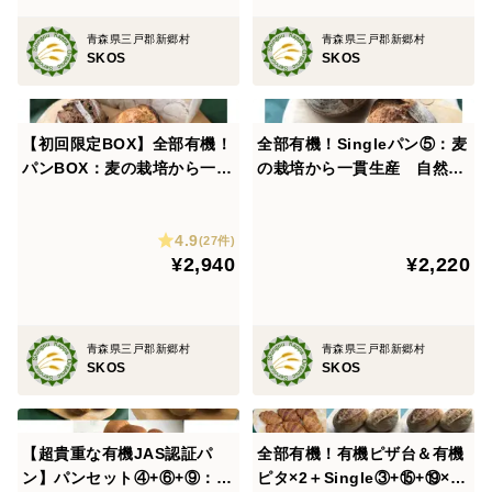
（青森県産)、有機酵母、食塩、有機モルトフラワー
青森県三戸郡新郷村
青森県三戸郡新郷村
［ヘルンヘン：ザルツ］有機小麦粉（青森県産)、有機
SKOS
SKOS
酵母、有機オリーブ油、食塩、有機卵、有機モルトフラ
ワー
【初回限定BOX】全部有機！
全部有機！Singleパン⑤：麦
［ガーリックフランス］有機小麦粉（青森県産)、有機
パンBOX：麦の栽培から一貫
の栽培から一貫生産 自然栽
酵母、食塩、有機アホエンオイル、有機モルトフラワー
生産 自然栽培小有機麦のみ
培有機小麦のみ使用した有機
［食パン］有機小麦粉(青森県産)、有機牛乳、有機酵
使用した基本の有機パンBOX
フランス田舎パン【定期会員
母、有機甜菜糖、有機卵、有機オリーブ油、食塩、有機
4.9
様へおすすめ】
(27件)
¥2,940
¥2,220
甘麹
［メロンパン：バニラ］有機小麦粉(青森県産)、有機牛
乳、有機酵母、有機甜菜糖、有機卵、有機甘麹、有機オ
青森県三戸郡新郷村
青森県三戸郡新郷村
リーブ油、食塩〔トッピング〕有機小麦粉(青森県産)、
SKOS
SKOS
有機オリーブ油、有機甜菜糖、有機卵、有機バニラビー
ンス
【超貴重な有機JAS認証パ
全部有機！有機ピザ台＆有機
［メロンパン：メープル］有機小麦粉(青森県産)、有機
ン】パンセット④+⑥+⑨：麦
ピタ×2＋Single③+⑮+⑲×2
牛乳、有機酵母、有機甜菜糖、有機卵、有機甘麹、有機