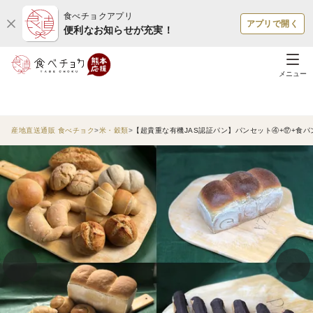
食べチョクアプリ
アプリで開く
便利なお知らせが充実！
メニュー
産地直送通販 食べチョク
米・穀類
【超貴重な有機JAS認証パン】パンセット④+⑰+食パ