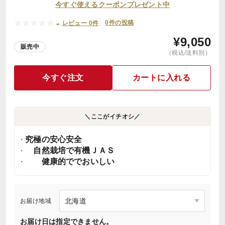
今すぐ使えるクーポンプレゼント中
-
0件の投稿
レビュー 0件
¥
9,050
販売中
（税込/送料別）
今すぐ注文
カートに入れる
＼ここがイチオシ／
究極の安心安全
自然栽培で有機ＪＡＳ
健康的ででおいしい
お届け地域
お届け日は指定できません。