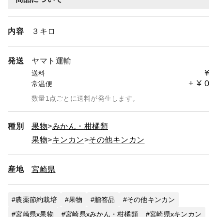
内容
３キロ
発送
ヤマト運輸
¥
送料
+
¥
0
常温便
数量1点ごとに送料が発生します。
種別
果物
みかん・柑橘類
果物
キンカン
その他キンカン
産地
宮崎県
農薬節約栽培
果物
贈答品
その他キンカン
宮崎県x果物
宮崎県xみかん・柑橘類
宮崎県xキンカン