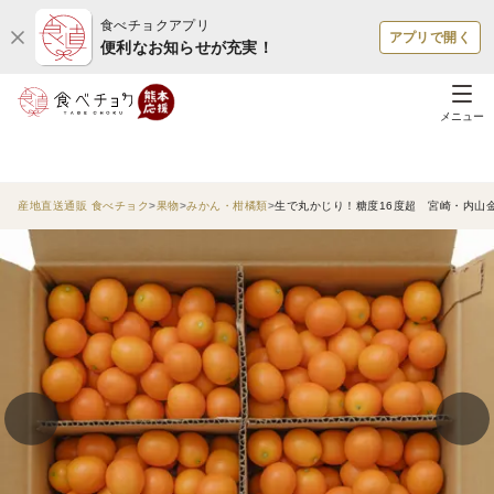
食べチョクアプリ
アプリで開く
便利なお知らせが充実！
メニュー
産地直送通販 食べチョク
果物
みかん・柑橘類
生で丸かじり！糖度16度超 宮崎・内山