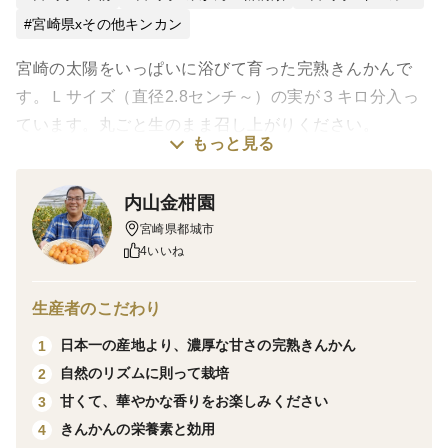
宮崎県xその他キンカン
宮崎の太陽をいっぱいに浴びて育った完熟きんかんで
す。Ｌサイズ（直径2.8センチ～）の実が３キロ分入っ
ています。丸ごと生のまま召し上がりください。
もっと見る
内山金柑園
宮崎県都城市
4いいね
生産者のこだわり
日本一の産地より、濃厚な甘さの完熟きんかん
1
自然のリズムに則って栽培
2
甘くて、華やかな香りをお楽しみください
3
きんかんの栄養素と効用
4