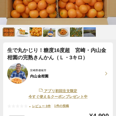
生で丸かじり！糖度16度超 宮崎・内山金
柑園の完熟きんかん（Ｌ・3キロ）
宮崎県都城市
内山金柑園
アプリ初回注文限定
今すぐ使えるクーポンプレゼント中
-
1件の投稿
レビュー 0件
¥
4,900