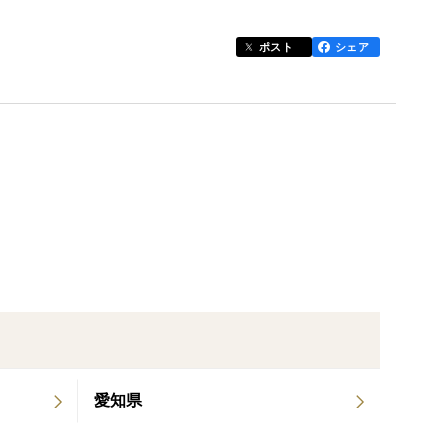
ことで完成しました。
ポスト
シェア
産した
我々の至上の喜びです。
ロン特有のノドがイガイガする成分を極力減らすよう
け方のガイドを封入させていただきますので、安心し
愛知県