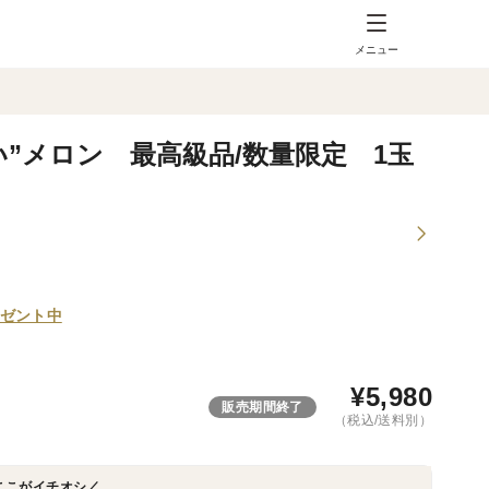
メニュー
”メロン 最高級品/数量限定 1玉
ゼント中
¥
5,980
販売期間終了
（税込/送料別）
ここがイチオシ／