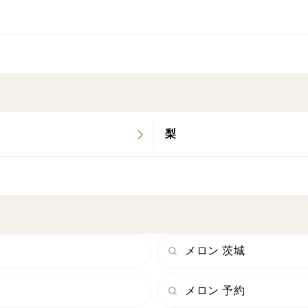
▼栽培/生産方法、こだわり
静岡の伝統である1樹1玉 栽培とオラン
ます。通常の青肉メロンよりもスッキリし
梨
メロン 茨城
メロン 予約