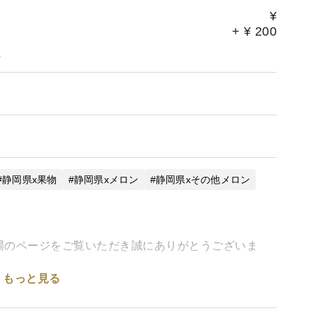
¥
+
¥
200
。
静岡県x果物
静岡県xメロン
静岡県xその他メロン
場のページをご覧いただき誠にありがとうございま
もっと見る
のプロフェッショナルです。このメロンは我々の知識