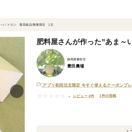
～い”メロン 最高級品/数量限定 1玉
肥料屋さんが作った”あま～い
静岡県磐田市
豊田農場
アプリ初回注文限定
今すぐ使えるクーポンプレ
-
1件の投稿
レビュー 0件
＼