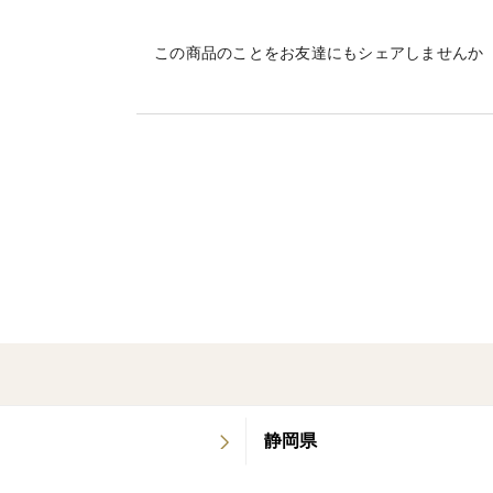
と産地【静岡県磐田市】の経験を融合する
この商品のことをお友達にもシェアしませんか
不要な成分は入れず、一切の油断なく生
メロンをお客様に喜んでいただけることが
「のし」等のご要望があれば対応可能です
▼品種・味の特徴・食べ方
・すっきりした甘みの青肉メロンです。メ
心掛けました。
・食べごろの目安、追熟方法、熟度の見分
てお召し上がりいただけます。
静岡県
▼数量、分量の目安
1玉 1.3kg以上