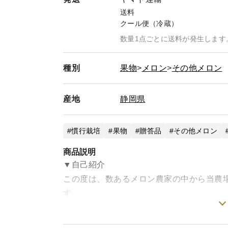
送料
クール便（冷蔵）
数量1点ごとに送料が発生します
種別
果物
メロン
その他メロン
産地
静岡県
慣行栽培
果物
贈答品
その他メロン
商品説明
▼自己紹介
この度は、数あるメロン農家の中から当農
す。
我々は70年以上肥料に携わってきた肥料