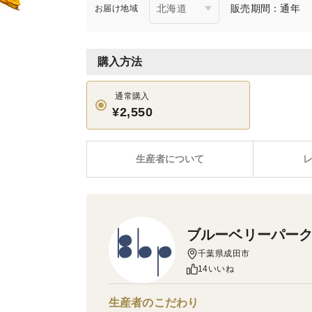
販売期間：通年
お届け地域
購入方法
通常購入
¥2,550
生産者について
ブルーベリーパー
千葉県成田市
14いいね
生産者のこだわり