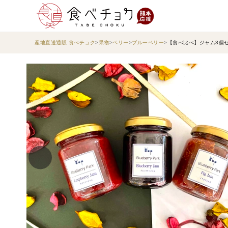
産地直送通販 食べチョク
果物
ベリー
ブルーベリー
【食べ比べ】ジャム3個