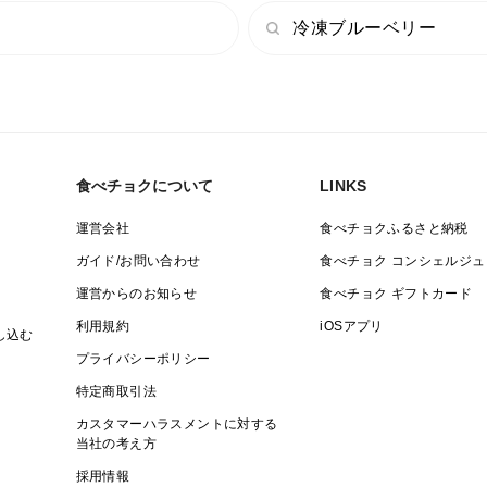
冷凍ブルーベリー
〈内容量 140g × 3 賞味期限 2ヶ月〉
糖度がかなり低く、無添加なため
開封後はお早めにご使用ください。
食べチョクについて
LINKS
＜栽培のこだわり＞
運営会社
食べチョクふるさと納税
・IT活用：AIを搭載した潅水システムで
ガイド/お問い合わせ
食べチョク コンシェルジュ
水やり、養分、温度や湿度等の徹底管理
運営からのお知らせ
食べチョク ギフトカード
おこなっています。（このシステムを
採用しているブルーベリー農家は当農園
利用規約
iOSアプリ
し込む
だけ）
プライバシーポリシー
・農薬不使用：温室・ハウスとすることで
特定商取引法
害虫等の侵入を防ぎ、農薬不使用での
カスタマーハラスメントに対する
当社の考え方
栽培を可能としました。それでも虫が
採用情報
ついたら手作業で駆除。ご家族やご友人