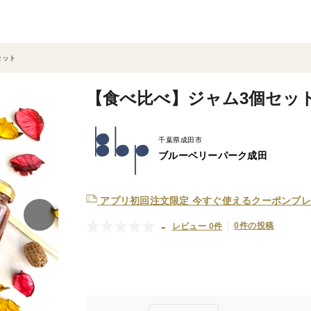
セット
【食べ比べ】ジャム3個セッ
千葉県成田市
ブルーベリーパーク成田
アプリ初回注文限定
今すぐ使えるクーポンプレ
-
0件の投稿
レビュー 0件