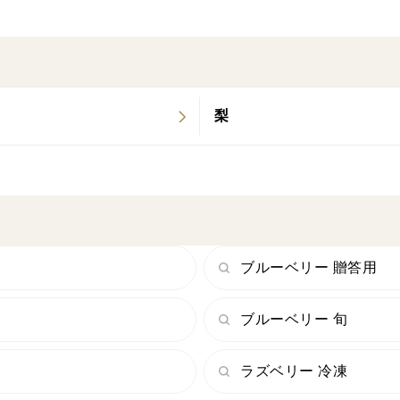
３つのフルーツ全て糖度20%な為
本来の甘さにきび粗糖を少量加えただけ
とても甘くフレッシュで贅沢な商品と
梨
なっております。
〜大切な人への
贈り物にいかがでしょうか〜
また ヨーグルトやお料理、お菓子作り。
ブルーベリー 贈答用
あつあつのトーストにたっぷりと♪
自分好みの味を見つけたり
その日の気分で
ブルーベリー 旬
味を変えてみてはいかがでしょうか。
ラズベリー 冷凍
是非お試しください！