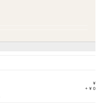
¥
+
¥
0
。