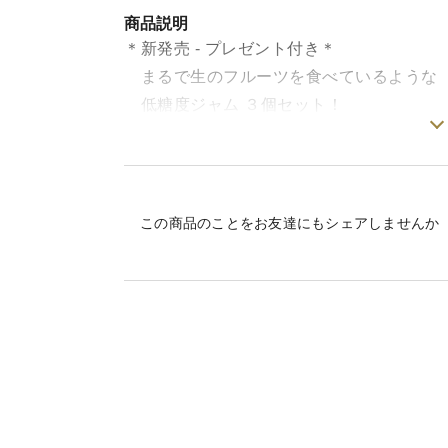
商品説明
＊新発売 - プレゼント付き＊
まるで生のフルーツを食べているような
低糖度ジャム ３個セット！
・ブルーベリー
・いちじく
・ラズベリー
この商品のことをお友達にもシェアしませんか
の 3種類となっております。
いちじくは贅沢に大きめのカットで
ブルーベリーは大粒を使用している為
それぞれジャムでは珍しい ゴロっという
食感が味わえます。
ラズベリーも種のつぶつぶという食感が
甘酸っぱくすっきりとした味わいです。