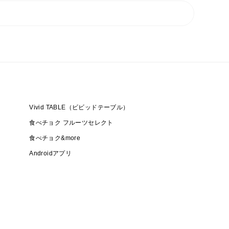
Vivid TABLE（ビビッドテーブル）
食べチョク フルーツセレクト
を
食べチョク&more
Androidアプリ
に