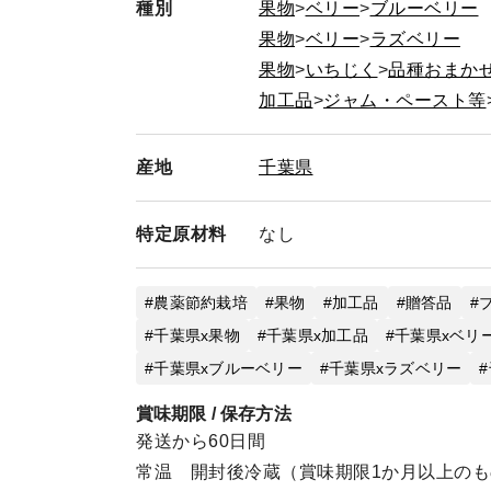
種別
果物
ベリー
ブルーベリー
果物
ベリー
ラズベリー
果物
いちじく
品種おまか
加工品
ジャム・ペースト等
産地
千葉県
特定
原材料
なし
農薬節約栽培
果物
加工品
贈答品
千葉県x果物
千葉県x加工品
千葉県xベリ
千葉県xブルーベリー
千葉県xラズベリー
賞味期限 / 保存方法
発送から60日間
常温 開封後冷蔵（賞味期限1か月以上の