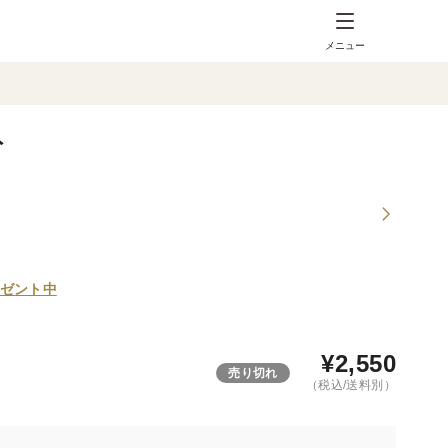
メニュー
ト
ゼント中
¥
2,550
売り切れ
（税込/送料別）