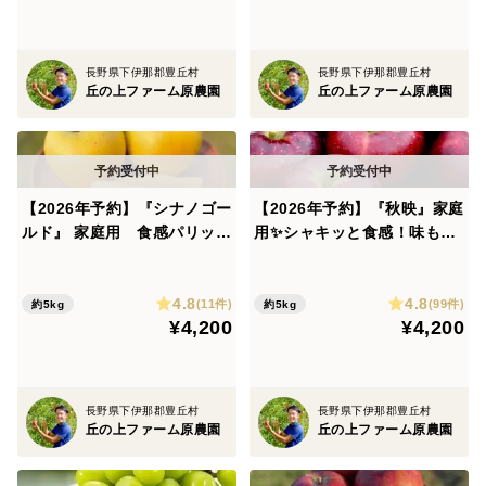
長野県下伊那郡豊丘村
長野県下伊那郡豊丘村
丘の上ファーム原農園
丘の上ファーム原農園
【2026年予約】『シナノゴー
【2026年予約】『秋映』家庭
ルド』 家庭用 食感パリッと
用✨シャキッと食感！味も色
ジューシーなりんご！5kg
も濃い秋のりんご！5kg
4.8
4.8
(11件)
(99件)
約5kg
約5kg
¥4,200
¥4,200
長野県下伊那郡豊丘村
長野県下伊那郡豊丘村
丘の上ファーム原農園
丘の上ファーム原農園