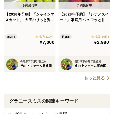
【2026年予約】『シャインマ
【2026年予約】『シナノスイ
スカット』 大玉ぷりっと弾け
ート』家庭用 ジュワッと甘〜
る甘さ！種なし皮ごとOK！2
い人気品種！3kg
kg
4.7
4.1
(122件)
(16件)
約2kg
約3kg
¥7,000
¥2,980
長野県下伊那郡豊丘村
長野県下伊那郡豊丘村
丘の上ファーム原農園
丘の上ファーム原農園
もっと見る
グラニースミスの関連キーワード