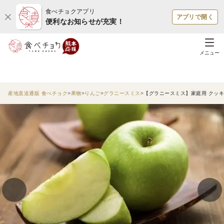
食べチョクアプリ
アプリで開く
便利なお知らせが充実！
メニュー
産地直送通販 食べチョク
果物
りんご
グラニースミス
【グラニースミス】家庭用 クッ