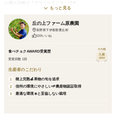
お届け品種は『グラニースミス』です。
もっと見る
グラニースミスはオーストラリア生まれの品種で、加熱
丘の上ファーム原農園
しても煮崩れしづらいしっかりした果肉が特徴です。
長野県下伊那郡豊丘村
さらに加熱により甘さが際立って酸味はしっかりあるの
100いいね
で、りんごの味が残る加熱に向いている品種です！
アップルパイはもちろん、ジャムやコンポート、フルー
その他
食べチョクAWARD受賞歴
ツソース用に！
受賞回数 1回
※お届けのりんごは家庭用になります。
生産者のこだわり
家庭用りんごについては、多少の見た目にキズやサビ、
樹上完熟🍎果物の旬を追求
1
形がわるいものがありますが、味は完熟で収穫していま
信州の環境にやさしい🌱農産物認証取得
2
す。毎日のりんごやご自宅用に最適です。
最適な環境☀️と妥協しない栽培
3
※天候により収穫時期が前後する場合がございます。