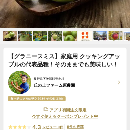
【グラニースミス】家庭用 クッキングアッ
プルの代表品種！そのままでも美味しい！
長野県下伊那郡豊丘村
丘の上ファーム原農園
食べチョクAWARD 2024 その他 23位
アプリ初回注文限定
今すぐ使えるクーポンプレゼント中
4.3
0件の投稿
レビュー 0件