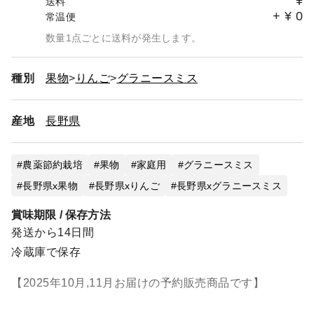
¥
送料
+
¥
0
常温便
数量1点ごとに送料が発生します。
種別
果物
りんご
グラニースミス
産地
長野県
農薬節約栽培
果物
家庭用
グラニースミス
長野県x果物
長野県xりんご
長野県xグラニースミス
賞味期限 / 保存方法
発送から14日間
冷蔵庫で保存
【2025年10月,11月お届けの予約販売商品です】