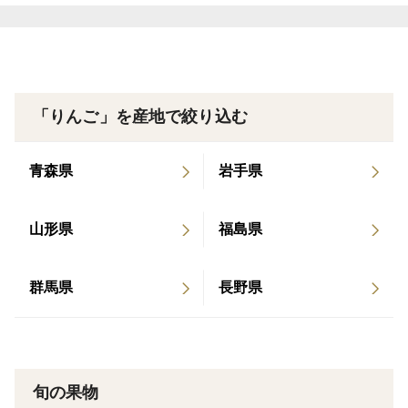
【産地の特徴】
丘の上ファーム原農園は、長野県の南の方で二つのアル
プスの山々に囲まれた丘の上に畑があり、日照量、降雨
量もあり標高560mで栽培されるりんごは、寒暖差が大
きく、甘くてみずみずしいりんごが育ちます。
「りんご」を産地で絞り込む
【美味しい召し上がり方・保管方法】
青森県
岩手県
到着したら早めにお召し上がりください。
お召し上がりの前に冷蔵庫で冷やすとさらに美味しくな
山形県
福島県
ります。
1個づつビニール袋や新聞紙に入れて冷蔵庫にて保管し
群馬県
長野県
ますと長期保存できます。
旬の果物