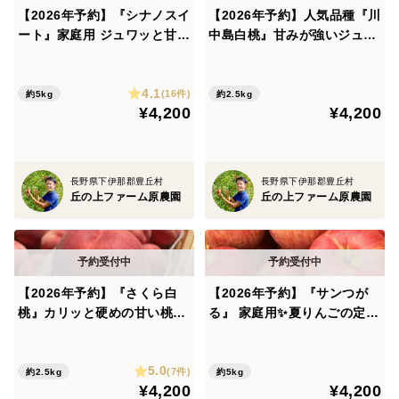
【2026年予約】『シナノスイ
【2026年予約】人気品種『川
ート』家庭用 ジュワッと甘〜
中島白桃』甘みが強いジュー
い人気品種！5kg
シーな桃
4.1
(16件)
約5kg
約2.5kg
¥4,200
¥4,200
長野県下伊那郡豊丘村
長野県下伊那郡豊丘村
丘の上ファーム原農園
丘の上ファーム原農園
【2026年予約】『さくら白
【2026年予約】『サンつが
桃』カリッと硬めの甘い桃！
る』 家庭用✨夏りんごの定番
9月に食べられる希少品種
品種！5kg
5.0
(7件)
約2.5kg
約5kg
¥4,200
¥4,200