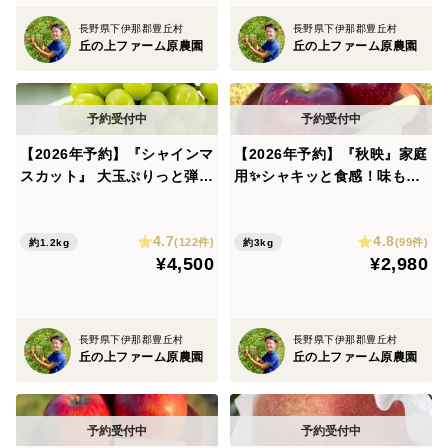
長野県下伊那郡豊丘村
長野県下伊那郡豊丘村
丘の上ファーム原農園
丘の上ファーム原農園
【2026年予約】『シャインマ
【2026年予約】『秋映』家庭
スカット』 大玉ぷりっと弾け
用✨シャキッと食感！味も色
る甘さ！種なし皮ごとOK！
も濃い秋のりんご！3kg
1.2kg
4.7
4.8
(122件)
(99件)
約1.2kg
約3kg
¥4,500
¥2,980
長野県下伊那郡豊丘村
長野県下伊那郡豊丘村
丘の上ファーム原農園
丘の上ファーム原農園