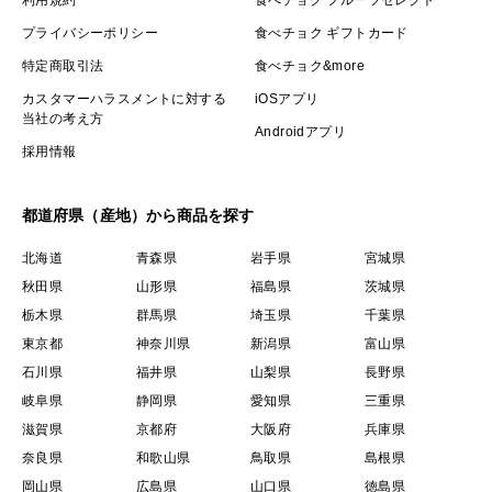
冷暗所での保存をお願いします。真空パックですが、一
プライバシーポリシー
食べチョク ギフトカード
カ月程度を目安に食べきっていただけると最後まで美味
特定商取引法
食べチョク&more
しく召し上がっていただけます。
カスタマーハラスメントに対する
iOSアプリ
当社の考え方
Androidアプリ
採用情報
都道府県（産地）から商品を探す
北海道
青森県
岩手県
宮城県
秋田県
山形県
福島県
茨城県
栃木県
群馬県
埼玉県
千葉県
東京都
神奈川県
新潟県
富山県
石川県
福井県
山梨県
長野県
岐阜県
静岡県
愛知県
三重県
滋賀県
京都府
大阪府
兵庫県
奈良県
和歌山県
鳥取県
島根県
岡山県
広島県
山口県
徳島県