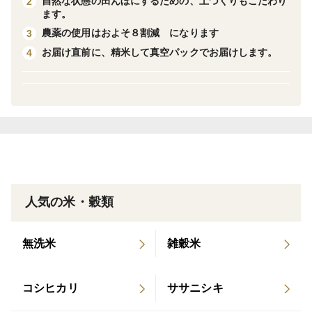
自然な状態の田んぼにするための、土づくりもこだわり
2
ます。
土づくりに力を入れています。
農薬の使用はおよそ８割減 になります
3
ＥＭ菌、米ぬかを田んぼに撒くことで、
お届け直前に、精米して真空パックでお届けします。
4
微生物を増やし、
柔らかく温かい土づくりを行います。
半不耕起栽培イネの根を力強く育てます。
イネの持つ力を充分に引き出して育てています。
【 農薬の使用について 】
人気の米・穀類
新潟県上越地方の慣行栽培の農薬成分数は、
無洗米
雑穀米
「18」（県が推奨する農薬の成分数）
コシヒカリ
ササニシキ
それに対して、アフコ秋山農場の「Riki-Saku」に