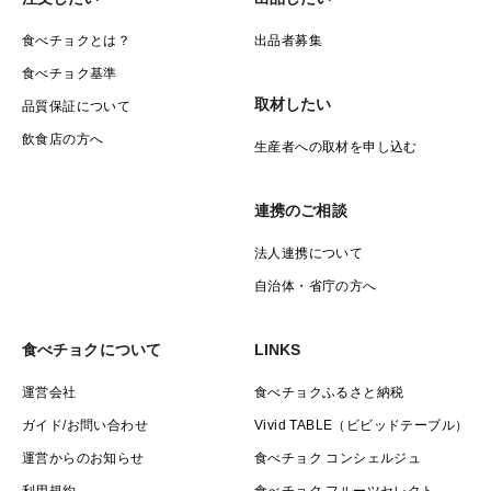
産地の特徴
食べチョクとは？
出品者募集
食べチョク基準
米どころ新潟の豊富な雪解け水で育てています。豪雪
取材したい
品質保証について
が、夏の水枯れを防ぎます。雪が積もると、土の下は0
飲食店の方へ
生産者への取材を申し込む
度以下になりません。程よく冷たく温かく、微生物が活
動しやすくなります。土が良い状態で休んでいます。良
連携のご相談
い土と、豊富な雪解け水が、美味しいお米作りの要と
なっています。
法人連携について
自治体・省庁の方へ
品種の特徴
食べチョクについて
LINKS
弊社栽培のコシヒカリです。粘りと甘みがあります。品
種的にはお米の「キング」的な存在です。
運営会社
食べチョクふるさと納税
ガイド/お問い合わせ
Vivid TABLE（ビビッドテーブル）
保存方法など
運営からのお知らせ
食べチョク コンシェルジュ
利用規約
食べチョク フルーツセレクト