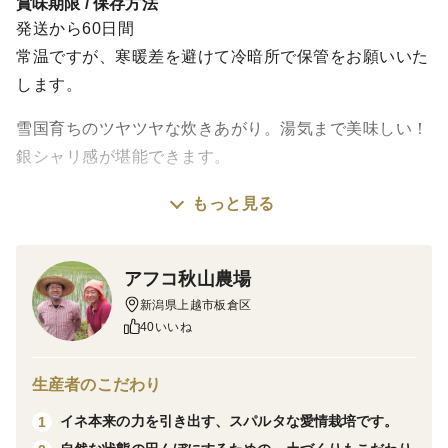
賞味期限 / 保存方法
発送から60日間
常温ですが、寒暖差を避けて冷暗所で保管をお願いいた
します。
雪国育ちのツヤツヤな炊きあがり。湯気まで美味しい！
銀シャリ感が堪能できます。
もっと見る
味
アフコ秋山農場
甘みと粘りがあります。冷めると甘みが増します。お弁
新潟県上越市板倉区
当やおにぎりにも喜ばれます。
40いいね
「子供がたくさん食べるようになって嬉しい」というお
客様の声をいただきます。
生産者のこだわり
イネ本来の力を引き出す、スパルタな愛情栽培です。
1
栽培・生産のこだわり