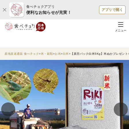
食べチョクアプリ
アプリで開く
便利なお知らせが充実！
メニュー
産地直送通販 食べチョク
米・穀類
お米
白米
【真空パック白米5Kg】米ぬかプレゼントキ