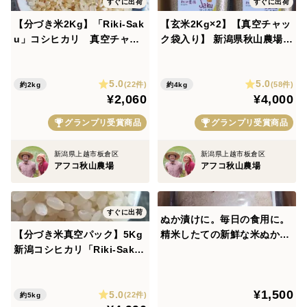
アフコ秋山農場の「Riki-Saku」に
すぐに出荷
すぐに出荷
使用する農薬は「除草剤」のみです。
【分づき米2Kg】「Riki-Sak
【玄米2Kg×2】【真空チャッ
u」コシヒカリ 真空チャッ
ク袋入り】 新潟県秋山農場産
クパック入 新潟県秋山農場
Riki-Saku」コシヒカリ 石抜
「除草剤」田植え直後に1回だけ散布します。
産。約3分づき玄米に近い分
き選別済み。農薬を減らして
この時、本田全体に「3成分」使用
5.0
5.0
づき米。精米したて【ちょっ
スパルタな愛情栽培。一粒一
(22件)
(58件)
約2kg
約4kg
¥2,060
¥4,000
どうしても雑草が繁茂してイネが
とづつ良いものが食べたい
粒が頑丈で健康です。玄米食
方】に人気です【夏ギフト】
におすすめ。
弱る田んぼには、
グランプリ受賞商品
グランプリ受賞商品
部分的に「1成分」使用する場合あり
新潟県上越市板倉区
新潟県上越市板倉区
アフコ秋山農場
アフコ秋山農場
「殺虫剤」過去20年全く使っていません。
「殺菌剤」原則使用しません。
すぐに出荷
ぬか漬けに。毎日の食用に。
過去20年で、1回使用しました
【分づき米真空パック】5Kg
精米したての新鮮な米ぬか。
新潟コシヒカリ「Riki-Sak
800ｇ×4袋
(田んぼの半分のイネに病気の斑点が
u」。約「7分づき」白いごは
見られたため)
んに近いのにしっかり食物繊
¥1,500
5.0
維とビタミンBを補給する
(22件)
約5kg