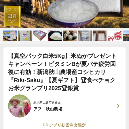
【真空パック白米5Kg】米ぬかプレゼント
キャンペーン！ビタミンBが夏バテ疲労回
復に有効！新潟秋山農場産コシヒカリ
『Riki-Saku』【夏ギフト】🏆食べチョク
お米グランプリ2025🏆銀賞
新潟県上越市板倉区
アフコ秋山農場
アプリ初回注文限定