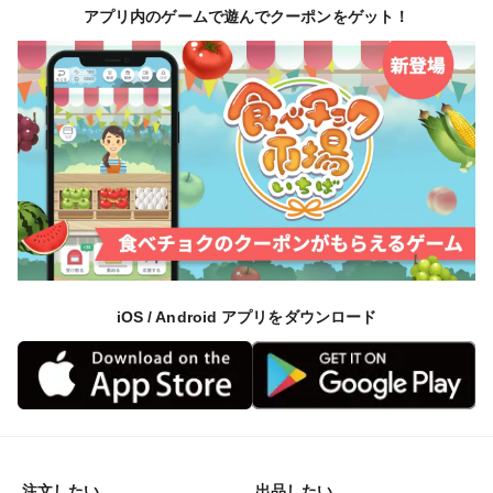
風通しの良い、株数も少ない状態で伸び伸び育てる。
アプリ内のゲームで遊んでクーポンをゲット！
→毎日田んぼをグルグル歩いてイネの栽培管理をしてい
ます。
健康なイネを育ていることが、私たちの使命です。
■収穫後は、「玄米で低温管理」と「モミ保管」を
して、品質を保って保管しています。
iOS / Android アプリをダウンロード
精米の際には、色彩選別、石抜き機使用、小米選別で、
粒のそろったお米を真空パック包装しています。精米し
たての新鮮なお米を真心こめてお届けします。
注文したい
出品したい