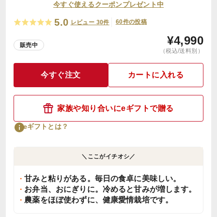
今すぐ使えるクーポンプレゼント中
5.0
60件の投稿
レビュー 30件
¥
4,990
販売中
（税込/送料別）
今すぐ注文
カートに入れる
家族や知り合いにeギフトで贈る
eギフトとは？
＼ここがイチオシ／
甘みと粘りがある。毎日の食卓に美味しい。
お弁当、おにぎりに。冷めると甘みが増します。
農薬をほぼ使わずに、健康愛情栽培です。