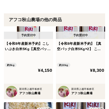
使用する農薬成分は 「3～4」です。
■およそ、7割～8割減 になります。
アフコ秋山農場の他の商品
農薬成分数は、数字が大きくなるほど
→「農薬を使っている量が多い」
【令和8年産新米予約】こし
【令和8年産新米予約】【真
いぶき白米5Kg【真空パッ
空パック白米5Kg×2】 こし
ク】『Riki-Saku』美味しさ
いぶき『Riki-Saku』おいし
→「米に残留農薬が残っているリスクがある」
と価格のバランスの良さが魅
い新潟の品種。あまり知られ
力。実は、お米好きのコアな
ていないけどけっこうファン
約5kg
約10kg
と、考えます。
¥4,150
¥8,300
いぶきファンがいて知られざ
がいるのです。
る人気品種です
新潟県上越市板倉区
新潟県上越市板倉区
■農薬は主に「除草剤」「殺虫剤」「殺菌剤」
アフコ秋山農場
アフコ秋山農場
の3種類にざっくりと分かれます。