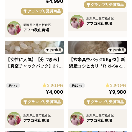
¥4,990
■ほとんど農薬は使いません。
【令7】🏆食べチョクお米グ
グランプリ受賞商品
ランプリ2025🏆銀賞
グランプリ受賞商品
新潟は、夏も冬も「湿度が高い」
新潟県上越市板倉区
アフコ秋山農場
新潟県上越市板倉区
つまり、雨や雪がたくさん降る地域です。
アフコ秋山農場
他の湿度の高くない地域に比べて、
すぐに出荷
すぐに出荷
「病気や害虫への対策が必要な地域」になります。
【女性に人気】【分づき米】
【玄米真空パック5Kg×2】新
【真空チャックパック】2Kg
潟産コシヒカリ「Riki-Sak
→農薬を減らすのは、かなりなリスクになりますが
×2袋新潟コシヒカリ「Riki-S
u」農薬を減らして愛情栽
aku」約「7分づき」ほぼ白
培 やさしいお味 玄米食・
→独特の農法と、丁寧な栽培管理をすることによって
5.0
5.0
ごはんに食物繊維とビタミン
ご家庭精米の方におすすめ
(22件)
(58件)
約4kg
約10kg
¥4,000
¥9,980
B【夏ギフト】🏆食べチョク
健康維持の食生活に🏆食べチ
「病害虫にイネがやられる」問題をクリアしていま
お米グランプリ2025🏆銀賞
ョクお米グランプリ2025銀賞
す。
グランプリ受賞商品
グランプリ受賞商品
新潟県上越市板倉区
新潟県上越市板倉区
■なぜ、農薬を使わないのですか？
アフコ秋山農場
アフコ秋山農場