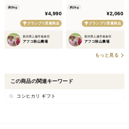
リ 新潟県秋山農場産。石抜
水で育てました！冷めると甘
などで、「イネが本当に病気になった」ら、
き選別済み。
みが増します。おにぎりやお
約5kg
約2kg
対処療法として使用する方が良い、と思います。
¥4,990
¥2,060
弁当にも喜ばれます。贈り物
に！
グランプリ受賞商品
グランプリ受賞商品
■イネが健康ならば、薬はいらない
新潟県上越市板倉区
新潟県上越市板倉区
アフコ秋山農場
アフコ秋山農場
イネが健康に力強く成長しているならば、
もっと見る
「薬」は、「必要ない」のです。
ならは、「イネを健康に保つ」ことに全力を注げば、
この商品の関連キーワード
「農薬は減らせる」ではないか。と考えます。
コシヒカリ ギフト
■スパルタな愛情栽培
苗を「ちょっと、寒い環境で育てる」
田植え後も「ちょっと、ストレスをかけて育てる」