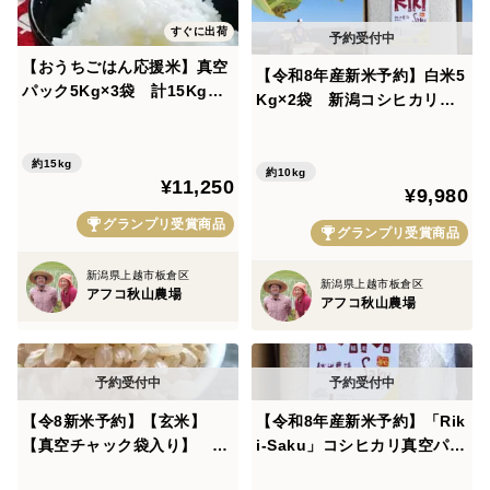
除草剤は、草を殺します。
すぐに出荷
殺虫剤は、虫を殺します。
殺菌剤は、菌を殺します。
【おうちごはん応援米】真空
【令和8年産新米予約】白米5
パック5Kg×3袋 計15Kg
Kg×2袋 新潟コシヒカリ『R
新潟秋山農場産。おいしさは
iki-Saku』。冷めると甘みが
強い力です。当然散布するときには、
譲れないたくさん食べるご家
増します。【真空パック】
散布する「人間」も、農薬を吸い込みます。
庭におすすめ【白米業務用簡
約15kg
約10kg
¥11,250
易包装】🏆食べチョクお米グ
¥9,980
ランプリ2025🏆銀賞
身体に悪いです。
グランプリ受賞商品
グランプリ受賞商品
イネにも、悪いと思いませんか？
新潟県上越市板倉区
新潟県上越市板倉区
アフコ秋山農場
アフコ秋山農場
だからと言って、「農薬は悪だ！」とは、思いません。
やっぱり、使えば栽培は楽になります。
また、
【令8新米予約】【玄米】
【令和8年産新米予約】「Rik
突然の病気の蔓延や、害虫の大量発生や、
【真空チャック袋入り】 5K
i-Saku」コシヒカリ真空パッ
異常な雨続きで、太陽の光が少ない、
g「Riki-Saku」コシヒカ
ク2Kg 新潟の豊富な雪解け