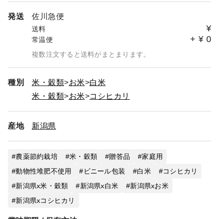
発送
佐川急便
¥
送料
+
¥
0
常温便
複数注文すると送料がまとまります。
種別
米・穀類
お米
白米
米・穀類
お米
コシヒカリ
産地
新潟県
農薬節約栽培
米・穀類
贈答品
家庭用
動物性堆肥不使用
ビニール包装
白米
コシヒカリ
新潟県x米・穀類
新潟県x白米
新潟県xお米
新潟県xコシヒカリ