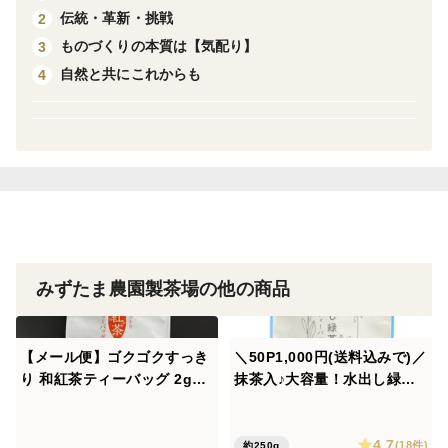
お茶時期のものと一切のブレンドをしていない、『純正
伝統・革新・挑戦
2
な牧之原の緑茶』です！
ものづくりの本質は【気配り】
3
自然と共にこれからも
4
粉末茶なので水やお湯にさっと溶け、茶殻が出なく淹れ
るのが簡単。
さらに抽出して淹れる煎茶では摂取することのできない
水不溶性成分を丸ごと摂取することができます。
まさに食べるお茶！
ーおすすめの召し上がり方ー
みずたま農園製茶場の他の商品
＝＝HOTの場合＝＝
1杯0.3から0.4gを、約200mlのお湯を注ぎ
よくかき混ぜてお召し上がりください^ ^
【メール便】ゴクゴクすっき
＼50P1,000円(送料込みで)／
り 和紅茶ティーバッグ 2g×1
抹茶入♪大容量！水出し緑茶
00p
ティーバッグ 静岡県 牧之原
＝＝ICEの場合＝＝
市 静岡茶 牧之原茶 深蒸し
1杯0.5gを、約300mlの水を注いでよくかき混ぜてお召
4.7
茶 産地直送 農家
(18件)
約250g