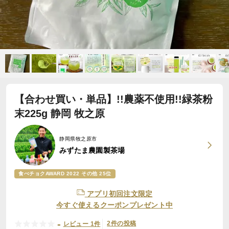
【合わせ買い・単品】!!農薬不使用!!緑茶粉
末225g 静岡 牧之原
静岡県牧之原市
みずたま農園製茶場
食べチョクAWARD 2022 その他 25位
アプリ初回注文限定
今すぐ使えるクーポンプレゼント中
-
2件の投稿
レビュー 1件