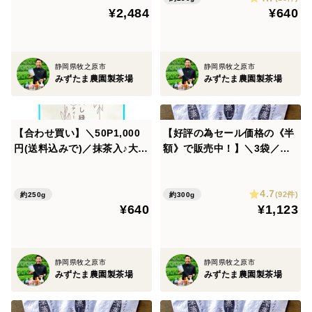
し上がりください^ ^
¥2,484
¥640
ペットボトルなど、フタが閉まる容器でシャカシャカ
静岡県牧之原市
静岡県牧之原市
振っていただくのがおすすめです♪
みずたま農園製茶場
みずたま農園製茶場
また、少量のお湯で溶かしてからお水を入れていただく
と溶けやすくなります。
【合わせ買い】＼50P1,000
【好評の為セール価格の《半
飲む以外の楽しみ方もできちゃいます!!
円(送料込みで)／抹茶入♪大容
額》で販売中！】＼3袋／ゴ
量！水出し緑茶ティーバッ
クゴクすっきり深蒸し茶茶
ヨーグルトや牛乳に混ぜても○
グ 静岡県 牧之原市 静岡茶
葉 メール便
スイーツ作りにもご使用頂けます！
4.7
牧之原茶 深蒸し茶 産地直送
(92件)
約250g
約300g
プリン、クッキー、ケーキなどなど♪
¥640
¥1,123
農家
あくまで目安となります。
静岡県牧之原市
静岡県牧之原市
お好みにより濃さを加減してお召し上がりください♪
みずたま農園製茶場
みずたま農園製茶場
225g