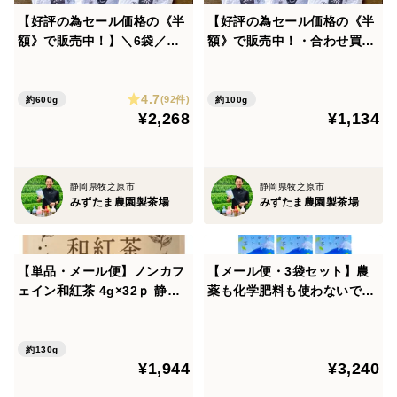
窒素充填・適温保存
【好評の為セール価格の《半
【好評の為セール価格の《半
額》で販売中！】＼6袋／ゴ
額》で販売中！・合わせ買
クゴクすっきり深蒸し茶茶
い】＼3袋／ゴクゴクすっき
＝＝＝＝＝＝＝＝＝＝＝＝＝＝＝＝＝＝＝＝＝＝＝＝＝
葉 メール便
り深蒸し茶茶葉
＝＝＝＝＝＝＝＝＝＝＝＝＝＝
4.7
(92件)
約600g
約100g
▼注意事項▼
¥2,268
¥1,134
この商品は『粉末茶』です。
インスタント茶や粉茶と異なり、茶葉をそのまま粉砕し
ております為、葉脈や食物繊維などが溶けきらずに底に
静岡県牧之原市
静岡県牧之原市
みずたま農園製茶場
みずたま農園製茶場
残る場合がございます。
予めご了承くださいませ。
＝＝＝＝＝＝＝＝＝＝＝＝＝＝＝＝＝＝＝＝＝＝＝
【単品・メール便】ノンカフ
【メール便・3袋セット】農
※【合わせ買い・宅配便】のページ同士でご購入されな
ェイン和紅茶 4g×32ｐ 静岡
薬も化学肥料も使わないで育
県 牧之原
てたお茶 茶葉100g×3袋 静岡
い場合、送料はお得になりません※
こちらでご注文内容の調整はできかねます。
約130g
ご了承の上、ご購入下さい。
¥1,944
¥3,240