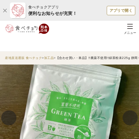
食べチョクアプリ
アプリで開く
便利なお知らせが充実！
メニュー
産地直送通販 食べチョク
加工品
【合わせ買い・単品】!!農薬不使用!!緑茶粉末225g 静岡