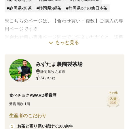
静岡県x煎茶
静岡県x緑茶
静岡県xその他日本茶
※こちらのページは、【合わせ買い・複数】ご購入の専
用ページです※
※合わせ買い専用ページ同士でご注文いただくと、送料
もっと見る
がお得になります※
＝＝＝＝＝＝＝＝＝＝＝＝＝＝＝＝＝＝＝＝
みずたま農園製茶場
静岡県牧之原市
\\粉末緑茶大容量パック！！//
24いいね
ついに、ご用意ができました！
その他
食べチョクAWARD受賞歴
日本を代表するお茶処、静岡県牧之原市のお茶工場よ
受賞回数 1回
り、緑茶を直送します！
生産者のこだわり
問屋さんに出していないものですので、他の地域や他の
お茶と寄り添い続けて100余年
1