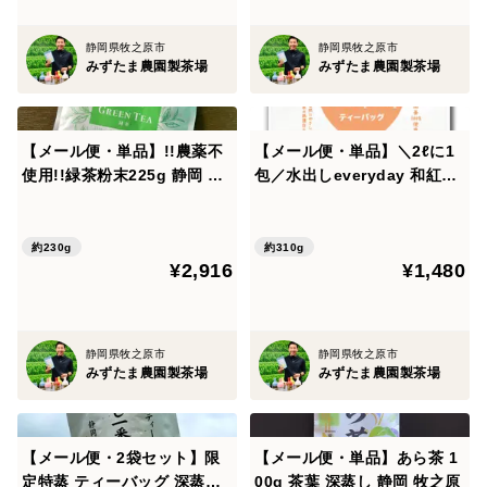
例）①【合わせ買い・3袋セット】限定特蒸 深蒸し一番
茶 静岡 牧之原 茶葉 100g
静岡県牧之原市
静岡県牧之原市
みずたま農園製茶場
みずたま農園製茶場
②【メール便】太陽さんさん 赤ちゃん番茶 5g×50p
静岡 牧之原
【メール便・単品】!!農薬不
【メール便・単品】＼2ℓに1
上記の2商品をご購入の場合、①700円＋②360円＝
使用!!緑茶粉末225g 静岡 牧
包／水出しeveryday 和紅茶
之原
10ｇ×31ｐ 静岡茶 牧之原茶
1060円と、送料が二重にかかります。
夏 冷茶 ボトル 冷蔵庫
約230g
約310g
誠に恐れ入りますが、上記のようなご注文をいただきま
¥2,916
¥1,480
しても、こちらでは変更が出来かねますため、ご注文通
りに発送させていただきます。
※ご質問やお問い合わせ、ご要望はご購入前にお願いい
静岡県牧之原市
静岡県牧之原市
みずたま農園製茶場
みずたま農園製茶場
たします。
【メール便・2袋セット】限
【メール便・単品】あら茶 1
定特蒸 ティーバッグ 深蒸し
00g 茶葉 深蒸し 静岡 牧之原