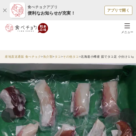
食べチョクアプリ
アプリで開く
便利なお知らせが充実！
メニュー
産地直送通販 食べチョク
魚介類
タコ
その他タコ
北海道小樽産 茹でタコ足 小分け１㎏