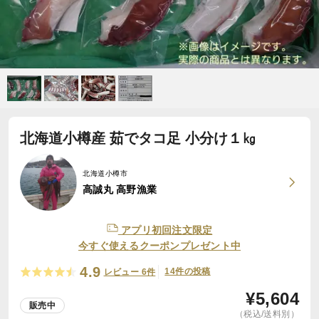
北海道小樽産 茹でタコ足 小分け１㎏
北海道小樽市
高誠丸 高野漁業
アプリ初回注文限定
今すぐ使えるクーポンプレゼント中
4.9
14件の投稿
レビュー 6件
¥
5,604
販売中
（税込/送料別）