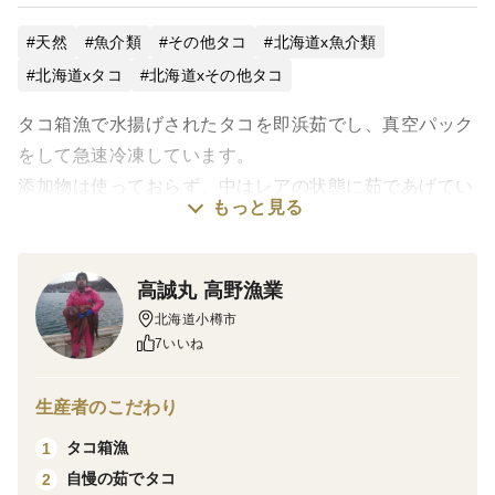
天然
魚介類
その他タコ
北海道x魚介類
北海道xタコ
北海道xその他タコ
タコ箱漁で水揚げされたタコを即浜茹でし、真空パック
をして急速冷凍しています。
添加物は使っておらず、中はレアの状態に茹であげてい
もっと見る
ます。
自然解凍後 スライスしてそのままお刺身やカルパッ
チョでお召し上がりいただけます。
高誠丸 高野漁業
その他、タコしゃぶ、タコ唐揚げ、タコ飯、たこ焼きな
北海道小樽市
ど色々お試しください。
7いいね
生産者のこだわり
タコ箱漁
1
自慢の茹でタコ
2