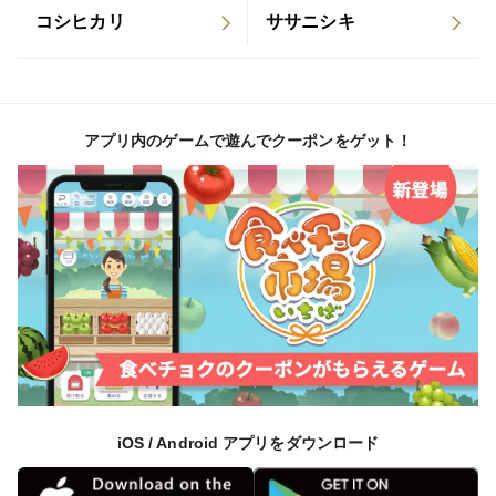
コシヒカリ
ササニシキ
第1回九州のお米コンクール個人チャレンジ部門で「に
こまる」が特別賞を受賞し、お米の味を測定した食味分
析値は８２点（にこまる）となりました。2018年度・
2019年度は、食味分析値は８４点（にこまる）でし
アプリ内のゲームで遊んでクーポンをゲット！
た。
＜品種など＞
「にこまる」は両親ともに「コシヒカリ」の血を引くお
いしい系統で、粘りがあり、モチモチした食感はおかわ
りしたくなる美味しさです。
iOS / Android アプリをダウンロード