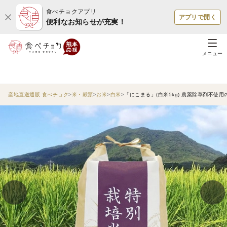
食べチョクアプリ
アプリで開く
便利なお知らせが充実！
メニュー
産地直送通販 食べチョク
米・穀類
お米
白米
「にこまる」(白米5kg) 農薬除草剤不使用