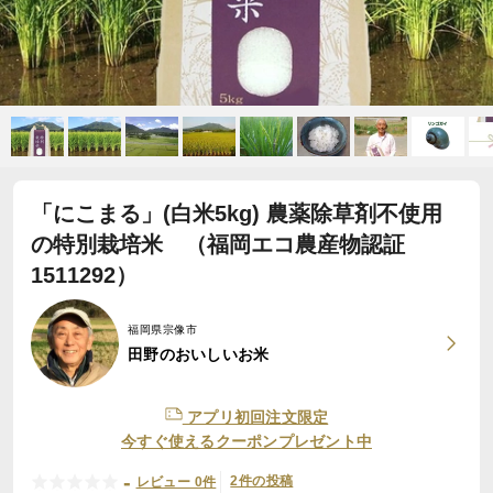
「にこまる」(白米5kg) 農薬除草剤不使用
の特別栽培米 （福岡エコ農産物認証
1511292）
福岡県宗像市
田野のおいしいお米
アプリ初回注文限定
今すぐ使えるクーポンプレゼント中
-
2件の投稿
レビュー 0件