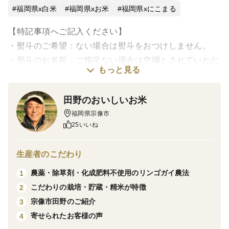
福岡県x白米
福岡県xお米
福岡県xにこまる
【特記事項へご記入ください】
・熨斗のご希望：ない場合は熨斗をおつけしません。
・熨斗のお名前：ご指定ない場合は空欄とさせていただ
もっと見る
きます。
田野のおいしいお米
〜SDGsについて〜
福岡県宗像市
農薬・除草剤・化学肥料を使わず、田の草取りはリンゴ
25いいね
ガイ（ジャンボタニシ）に任せ、有機発酵肥料を控え目
に施し、30cm間隔の疎植栽培で健康な稲を育ててま
生産者のこだわり
す。
そうして育てられたお米は高い食味値とほどよい粘りが
農薬・除草剤・化成肥料不使用のリンゴガイ農法
1
特徴になっています。
こだわりの栽培・貯蔵・精米が特徴
2
宗像市田野のご紹介
3
白米のおいしさをゆったりと味わい、どんな食材とも調
寄せられたお客様の声
4
和した味わいを感じられる逸品です。