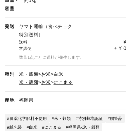
重量・
約5kg
容量
発送
ヤマト運輸（食べチョク
特別送料）
¥
送料
+
¥
0
常温便
数量1点ごとに送料が発生します。
種別
米・穀類
お米
白米
米・穀類
お米
にこまる
産地
福岡県
農薬化学肥料不使用
米・穀類
特別栽培認証
贈答品
紙包装
白米
にこまる
福岡県x米・穀類