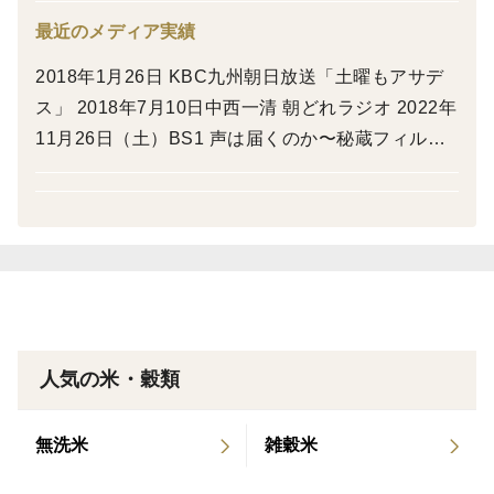
最近のメディア実績
＜味＞
2018年1月26日 KBC九州朝日放送「土曜もアサデ
にこまるの特徴であるもっちり感と、上品な甘さがとて
ス」 2018年7月10日中西一清 朝どれラジオ 2022年
も良い具合です。 雑味は控えめで、飽きのこないお味
11月26日（土）BS1 声は届くのか〜秘蔵フィルム
です。
が映し出す1969新宿西口地下広場 除草剤を使わ
ない「米づくり」の原点
「田野のおいしいお米」は美味しさを保つために籾で保
存し、受注後に籾摺り・精米を行なっています。よりお
いしさと安心を大事にする栽培を心がけています。
＜栽培のこだわり＞
農薬・除草剤を使わず、田の草取りはリンゴガイに任
人気の米・穀類
せ、有機発酵肥料を控え目に施し、30cm間隔の疎植栽
培で健康な稲を育てています。
無洗米
雑穀米
＜産地の特徴＞