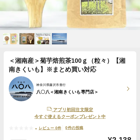
＜湘南産＞菊芋焙煎茶100ｇ（粒々）【湘
南きくいも】※まとめ買い対応
神奈川県藤沢市善行
八〇八＜湘南きくいも専門店＞
アプリ初回注文限定
今すぐ使えるクーポンプレゼント中
-
0件の投稿
レビュー 0件
¥
2,138