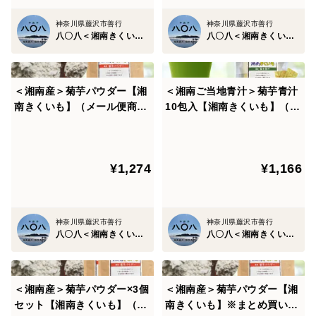
【栄養成分表示】（100gあたり）
神奈川県藤沢市善行
神奈川県藤沢市善行
八〇八＜湘南きくいも専門店＞
八〇八＜湘南きくいも専門店＞
熱量 337kcal
たんぱく質 7.8g
脂質 0.8g
＜湘南産＞菊芋パウダー【湘
＜湘南ご当地青汁＞菊芋青汁
炭水化物 81.7g
南きくいも】（メール便商
10包入【湘南きくいも】（メ
食塩相当量 0g
品）
ール便商品）
----------
¥1,274
¥1,166
八〇八の菊芋商品人気Ｎｏ１．「菊芋青汁」
お試し10包：
https://www.tabechoku.com/products/12177
神奈川県藤沢市善行
神奈川県藤沢市善行
お得なセット：
八〇八＜湘南きくいも専門店＞
八〇八＜湘南きくいも専門店＞
https://www.tabechoku.com/products/14494
＜湘南産＞菊芋パウダー×3個
＜湘南産＞菊芋パウダー【湘
セット【湘南きくいも】（メ
南きくいも】※まとめ買い対