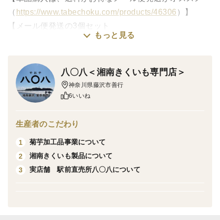
（
https://www.tabechoku.com/products/46306
）】
【メール便発送の3個セット
もっと見る
（
https://www.tabechoku.com/products/46351
）】
■菊芋について
八〇八＜湘南きくいも専門店＞
主成分となる水溶性食物繊維イヌリンの働きが注目さ
神奈川県藤沢市善行
れ、
6いいね
近年テレビなどメディアでもよく取り上げられていま
す。
生産者のこだわり
世界三大健康野菜とも呼ばれ、腸内で善玉菌のエサとな
菊芋加工品事業について
1
る健康の王様。
湘南きくいも製品について
2
実店舗 駅前直売所八〇八について
3
■湘南きくいも製品について
自社農園で育てた神奈川県藤沢産の菊芋を使用。
・農薬、化学肥料：栽培期間中不使用
・添加物不使用（100％原材料のみ）