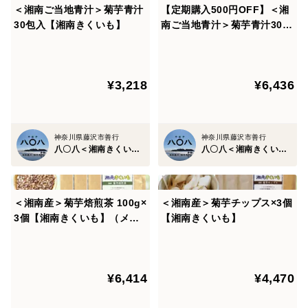
＜湘南ご当地青汁＞菊芋青汁
【定期購入500円OFF】＜湘
ます。
30包入【湘南きくいも】
南ご当地青汁＞菊芋青汁30包
お茶としてお使いいただいた菊芋も、お味噌汁に入れた
入×2袋【湘南きくいも】
りご飯と混ぜたりしてお召し上がりいただけます。
¥3,218
¥6,436
※健康茶なので、摂取量の制限はありませんが、飲みす
ぎにはご注意ください。
神奈川県藤沢市善行
神奈川県藤沢市善行
八〇八＜湘南きくいも専門店＞
八〇八＜湘南きくいも専門店＞
＜商品情報＞
【商品名】湘南きくいも 国産菊芋焙煎茶
【名称】菊芋茶
＜湘南産＞菊芋焙煎茶 100g×
＜湘南産＞菊芋チップス×3個
【原材料名】菊芋粉末(神奈川県藤沢産)
3個【湘南きくいも】（メー
【湘南きくいも】
【内容量】100ｇ
ル便商品）
【賞味期限】製造から1年
【保存方法】高温多湿、直射日光を避けて保存
¥6,414
¥4,470
【製造者名称】農事組合法人きくいもの郷
【特定原材料等】なし