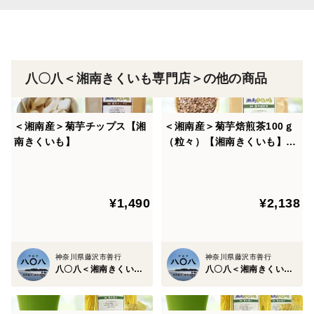
・江ノ島で有名な湘南 藤沢市のふるさと納税返礼商品
・菊芋専門工場「きくいもの郷（南信州機能性食品工
場）」に加工は委託しているため、上品質な商品に仕上
がりました。
八〇八＜湘南きくいも専門店＞の他の商品
【湘南きくいも 菊芋焙煎茶】
＜湘南産＞菊芋チップス【湘
＜湘南産＞菊芋焙煎茶100ｇ
たっぷり入ったお徳用の大袋。
南きくいも】
（粒々）【湘南きくいも】
焙煎した香りが芳ばしく、ゴボウ茶に似た味。あとから
（メール便商品）
菊芋の甘みが広がります。お茶としてだけでなく、サラ
ダやアイスのトッピング、お塩を足してご飯のふりかけ
¥1,490
¥2,138
にも。「ふじさわ観光名産品」登録商品です。
＜お召し上がり方＞
神奈川県藤沢市善行
神奈川県藤沢市善行
八〇八＜湘南きくいも専門店＞
八〇八＜湘南きくいも専門店＞
急須にティースプーン１杯（約２g）を入れ、お湯を約
２００mlを注ぎお好みの濃さでお召し上がりください。
あら熱がとれたら冷蔵庫で冷やしても美味しくいただけ