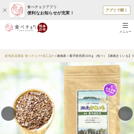
食べチョクアプリ
アプリで開く
便利なお知らせが充実！
メニュー
産地直送通販 食べチョク
加工品
＜湘南産＞菊芋焙煎茶100ｇ（粒々）【湘南きくいも】