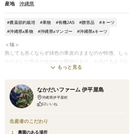
産地
沖縄県
農薬節約栽培
果物
有機JAS
贈答品
キーツ
沖縄県x果物
沖縄県xマンゴー
沖縄県xキーツ
＜味＞
熟しても赤くならず緑色の果皮のままなのが特徴。しっ
かりとした甘みとほのかな酸味があり、とろけるような
もっと見る
食感！
＜栽培のこだわり＞
なかだいファーム 伊平屋島
農薬使用にはこだわっており、慣行栽培の約20％の農薬
沖縄県伊平屋村
しか使用しておらず、代わりに、薄めた海水を併用し防
12いいね
除を行っております。また、化学肥料を一切使わず、自
家製の牛糞を使用することで、出来るだけ自然に近い形
生産者のこだわり
で栽培しております。「口にするものは、なるべく自然
農園のある場所
1