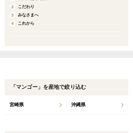
に近い状態で」というのが私たちのこだわりです。
こだわり
2
みなさまへ
3
＜産地の特徴＞
これから
4
沖縄県最北端の島・伊平屋島で、灼熱の太陽の下、すく
すく育ったフルーツをお届けします♪
＜品種など＞
キーツマンゴー
「マンゴー」を産地で絞り込む
宮崎県
沖縄県