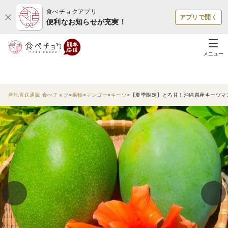
食べチョクアプリ
アプリで開く
便利なお知らせが充実！
メニュー
産地直送通販 食べチョク
果物
マンゴー
キーツ
【夏季限定】とろ甘！沖縄県産キーツマン